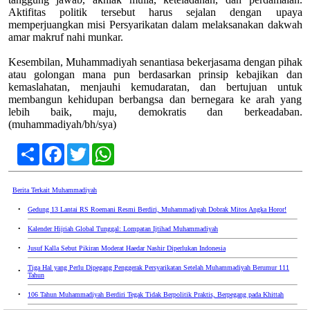
Aktifitas politik tersebut harus sejalan dengan upaya
memperjuangkan misi Persyarikatan dalam melaksanakan dakwah
amar makruf nahi munkar.
Kesembilan, Muhammadiyah senantiasa bekerjasama dengan pihak
atau golongan mana pun berdasarkan prinsip kebajikan dan
kemaslahatan, menjauhi kemudaratan, dan bertujuan untuk
membangun kehidupan berbangsa dan bernegara ke arah yang
lebih baik, maju, demokratis dan berkeadaban.
(muhammadiyah/bh/sya)
Share
Facebook
Twitter
WhatsApp
Berita Terkait Muhammadiyah
•
Gedung 13 Lantai RS Roemani Resmi Berdiri, Muhammadiyah Dobrak Mitos Angka Horor!
•
Kalender Hijriah Global Tunggal: Lompatan Ijtihad Muhammadiyah
•
Jusuf Kalla Sebut Pikiran Moderat Haedar Nashir Diperlukan Indonesia
Tiga Hal yang Perlu Dipegang Penggerak Persyarikatan Setelah Muhammadiyah Berumur 111
•
Tahun
•
106 Tahun Muhammadiyah Berdiri Tegak Tidak Berpolitik Praktis, Berpegang pada Khittah