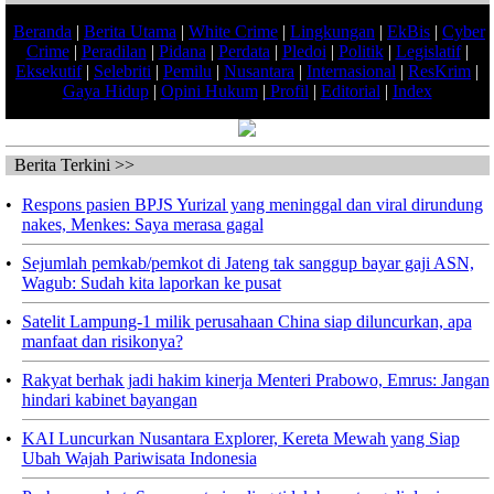
Beranda
|
Berita Utama
|
White Crime
|
Lingkungan
|
EkBis
|
Cyber
Crime
|
Peradilan
|
Pidana
|
Perdata
|
Pledoi
|
Politik
|
Legislatif
|
Eksekutif
|
Selebriti
|
Pemilu
|
Nusantara
|
Internasional
|
ResKrim
|
Gaya Hidup
|
Opini Hukum
|
Profil
|
Editorial
|
Index
Berita Terkini >>
•
Respons pasien BPJS Yurizal yang meninggal dan viral dirundung
nakes, Menkes: Saya merasa gagal
•
Sejumlah pemkab/pemkot di Jateng tak sanggup bayar gaji ASN,
Wagub: Sudah kita laporkan ke pusat
•
Satelit Lampung-1 milik perusahaan China siap diluncurkan, apa
manfaat dan risikonya?
•
Rakyat berhak jadi hakim kinerja Menteri Prabowo, Emrus: Jangan
hindari kabinet bayangan
•
KAI Luncurkan Nusantara Explorer, Kereta Mewah yang Siap
Ubah Wajah Pariwisata Indonesia