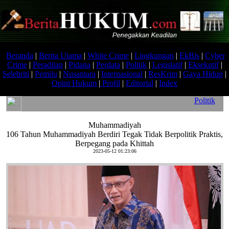
Beranda
|
Berita Utama
|
White Crime
|
Lingkungan
|
EkBis
|
Cyber
Crime
|
Peradilan
|
Pidana
|
Perdata
|
Politik
|
Legislatif
|
Eksekutif
|
Selebriti
|
Pemilu
|
Nusantara
|
Internasional
|
ResKrim
|
Gaya Hidup
|
Opini Hukum
|
Profil
|
Editorial
|
Index
Politik
Muhammadiyah
106 Tahun Muhammadiyah Berdiri Tegak Tidak Berpolitik Praktis,
Berpegang pada Khittah
2023-05-12 01:23:06