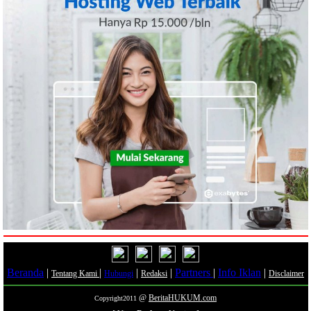
Beranda
|
|
|
|
Partners
|
Info Iklan
|
Tentang Kami
Hubungi
Redaksi
Disclaimer
@
BeritaHUKUM.com
Copyright2011