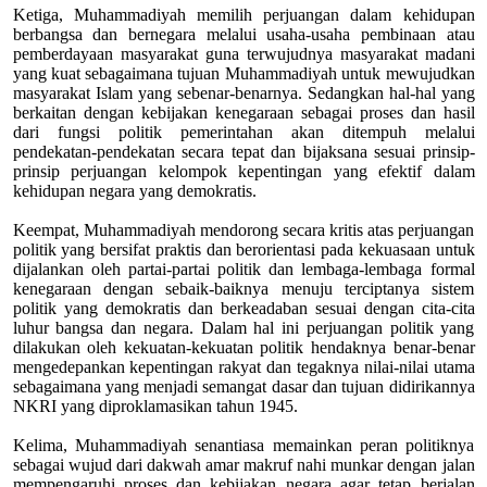
Ketiga, Muhammadiyah memilih perjuangan dalam kehidupan
berbangsa dan bernegara melalui usaha-usaha pembinaan atau
pemberdayaan masyarakat guna terwujudnya masyarakat madani
yang kuat sebagaimana tujuan Muhammadiyah untuk mewujudkan
masyarakat Islam yang sebenar-benarnya. Sedangkan hal-hal yang
berkaitan dengan kebijakan kenegaraan sebagai proses dan hasil
dari fungsi politik pemerintahan akan ditempuh melalui
pendekatan-pendekatan secara tepat dan bijaksana sesuai prinsip-
prinsip perjuangan kelompok kepentingan yang efektif dalam
kehidupan negara yang demokratis.
Keempat, Muhammadiyah mendorong secara kritis atas perjuangan
politik yang bersifat praktis dan berorientasi pada kekuasaan untuk
dijalankan oleh partai-partai politik dan lembaga-lembaga formal
kenegaraan dengan sebaik-baiknya menuju terciptanya sistem
politik yang demokratis dan berkeadaban sesuai dengan cita-cita
luhur bangsa dan negara. Dalam hal ini perjuangan politik yang
dilakukan oleh kekuatan-kekuatan politik hendaknya benar-benar
mengedepankan kepentingan rakyat dan tegaknya nilai-nilai utama
sebagaimana yang menjadi semangat dasar dan tujuan didirikannya
NKRI yang diproklamasikan tahun 1945.
Kelima, Muhammadiyah senantiasa memainkan peran politiknya
sebagai wujud dari dakwah amar makruf nahi munkar dengan jalan
mempengaruhi proses dan kebijakan negara agar tetap berjalan