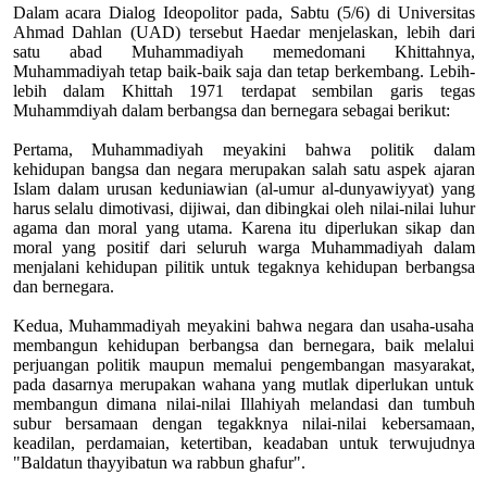
Dalam acara Dialog Ideopolitor pada, Sabtu (5/6) di Universitas
Ahmad Dahlan (UAD) tersebut Haedar menjelaskan, lebih dari
satu abad Muhammadiyah memedomani Khittahnya,
Muhammadiyah tetap baik-baik saja dan tetap berkembang. Lebih-
lebih dalam Khittah 1971 terdapat sembilan garis tegas
Muhammdiyah dalam berbangsa dan bernegara sebagai berikut:
Pertama, Muhammadiyah meyakini bahwa politik dalam
kehidupan bangsa dan negara merupakan salah satu aspek ajaran
Islam dalam urusan keduniawian (al-umur al-dunyawiyyat) yang
harus selalu dimotivasi, dijiwai, dan dibingkai oleh nilai-nilai luhur
agama dan moral yang utama. Karena itu diperlukan sikap dan
moral yang positif dari seluruh warga Muhammadiyah dalam
menjalani kehidupan pilitik untuk tegaknya kehidupan berbangsa
dan bernegara.
Kedua, Muhammadiyah meyakini bahwa negara dan usaha-usaha
membangun kehidupan berbangsa dan bernegara, baik melalui
perjuangan politik maupun memalui pengembangan masyarakat,
pada dasarnya merupakan wahana yang mutlak diperlukan untuk
membangun dimana nilai-nilai Illahiyah melandasi dan tumbuh
subur bersamaan dengan tegakknya nilai-nilai kebersamaan,
keadilan, perdamaian, ketertiban, keadaban untuk terwujudnya
"Baldatun thayyibatun wa rabbun ghafur".