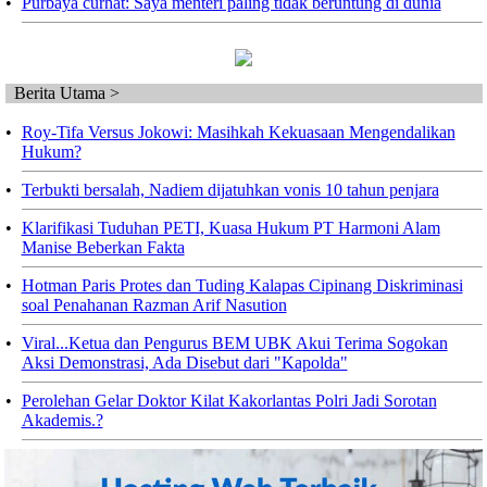
•
Purbaya curhat: Saya menteri paling tidak beruntung di dunia
Berita Utama >
•
Roy-Tifa Versus Jokowi: Masihkah Kekuasaan Mengendalikan
Hukum?
•
Terbukti bersalah, Nadiem dijatuhkan vonis 10 tahun penjara
•
Klarifikasi Tuduhan PETI, Kuasa Hukum PT Harmoni Alam
Manise Beberkan Fakta
•
Hotman Paris Protes dan Tuding Kalapas Cipinang Diskriminasi
soal Penahanan Razman Arif Nasution
•
Viral...Ketua dan Pengurus BEM UBK Akui Terima Sogokan
Aksi Demonstrasi, Ada Disebut dari "Kapolda"
•
Perolehan Gelar Doktor Kilat Kakorlantas Polri Jadi Sorotan
Akademis.?