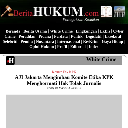
|
|
|
|
|
Beranda
Berita Utama
White Crime
Lingkungan
EkBis
Cyber
|
|
|
|
|
|
|
Crime
Peradilan
Pidana
Perdata
Politik
Legislatif
Eksekutif
|
|
|
|
|
|
Selebriti
Pemilu
Nusantara
Internasional
ResKrim
Gaya Hidup
|
|
|
Opini Hukum
Profil
Editorial
Index
White Crime
Komite Etik KPK
AJI Jakarta Mengimbau Komite Etika KPK
Menghormati Hak Tolak Jurnalis
Friday 08 Mar 2013 23:05:17