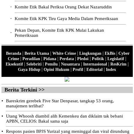
Komite Etik Bakal Periksa Orang Dekat Nazaruddin
•
Komite Etik KPK Tiru Gaya Media Dalam Pemeriksaan
•
Pekan Depan, Komite Etik KPK Mulai Lakukan
•
Pemeriksaan
|
|
|
|
|
Beranda
Berita Utama
White Crime
Lingkungan
EkBis
Cyber
|
|
|
|
|
|
|
Crime
Peradilan
Pidana
Perdata
Pledoi
Politik
Legislatif
|
|
|
|
|
|
Eksekutif
Selebriti
Pemilu
Nusantara
Internasional
ResKrim
|
|
|
|
Gaya Hidup
Opini Hukum
Profil
Editorial
Index
Berita Terkini >>
•
Bareskrim gerebek Five Star Denpasar, tangkap 53 orang,
manajemen terlibat?
•
Utang Whoosh diambil alih Kemenkeu dan diklaim tak bebani
APBN, CELIOS: Bakal sama saja
•
Respons pasien BPJS Yurizal yang meninggal dan viral dirundung