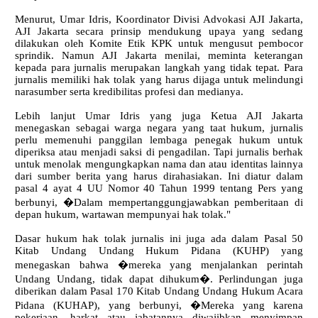
Menurut, Umar Idris, Koordinator Divisi Advokasi AJI Jakarta,
AJI Jakarta secara prinsip mendukung upaya yang sedang
dilakukan oleh Komite Etik KPK untuk mengusut pembocor
sprindik. Namun AJI Jakarta menilai, meminta keterangan
kepada para jurnalis merupakan langkah yang tidak tepat. Para
jurnalis memiliki hak tolak yang harus dijaga untuk melindungi
narasumber serta kredibilitas profesi dan medianya.
Lebih lanjut Umar Idris yang juga Ketua AJI Jakarta
menegaskan sebagai warga negara yang taat hukum, jurnalis
perlu memenuhi panggilan lembaga penegak hukum untuk
diperiksa atau menjadi saksi di pengadilan. Tapi jurnalis berhak
untuk menolak mengungkapkan nama dan atau identitas lainnya
dari sumber berita yang harus dirahasiakan. Ini diatur dalam
pasal 4 ayat 4 UU Nomor 40 Tahun 1999 tentang Pers yang
berbunyi, �Dalam mempertanggungjawabkan pemberitaan di
depan hukum, wartawan mempunyai hak tolak."
Dasar hukum hak tolak jurnalis ini juga ada dalam Pasal 50
Kitab Undang Undang Hukum Pidana (KUHP) yang
menegaskan bahwa �mereka yang menjalankan perintah
Undang Undang, tidak dapat dihukum�. Perlindungan juga
diberikan dalam Pasal 170 Kitab Undang Undang Hukum Acara
Pidana (KUHAP), yang berbunyi, �Mereka yang karena
pekerjaan, harkat atau jabatannya diwajibkan menyimpan