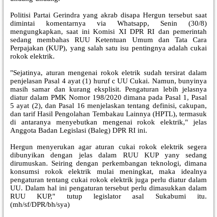
Politisi Partai Gerindra yang akrab disapa Hergun tersebut saat
dimintai komentarnya via Whatsapp, Senin (30/8)
mengungkapkan, saat ini Komisi XI DPR RI dan pemerintah
sedang membahas RUU Ketentuan Umum dan Tata Cara
Perpajakan (KUP), yang salah satu isu pentingnya adalah cukai
rokok elektrik.
"Sejatinya, aturan mengenai rokok eletrik sudah tersirat dalam
penjelasan Pasal 4 ayat (1) huruf c UU Cukai. Namun, bunyinya
masih samar dan kurang eksplisit. Pengaturan lebih jelasnya
diatur dalam PMK Nomor 198/2020 dimana pada Pasal 1, Pasal
5 ayat (2), dan Pasal 16 menjelaskan tentang definisi, cakupan,
dan tarif Hasil Pengolahan Tembakau Lainnya (HPTL), termasuk
di antaranya menyebutkan mengenai rokok elektrik," jelas
Anggota Badan Legislasi (Baleg) DPR RI ini.
Hergun menyerukan agar aturan cukai rokok elektrik segera
dibunyikan dengan jelas dalam RUU KUP yany sedang
dirumuskan. Seiring dengan perkembangan teknologi, dimana
konsumsi rokok elektrik mulai meningkat, maka idealnya
pengaturan tentang cukai rokok elektrik juga perlu diatur dalam
UU. Dalam hal ini pengaturan tersebut perlu dimasukkan dalam
RUU KUP," tutup legislator asal Sukabumi itu.
(mh/sf/DPR/bh/sya)