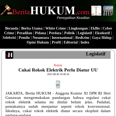
|
|
|
|
|
Beranda
Berita Utama
White Crime
Lingkungan
EkBis
Cyber
|
|
|
|
|
|
|
Crime
Peradilan
Pidana
Perdata
Politik
Legislatif
Eksekutif
|
|
|
|
|
|
Selebriti
Pemilu
Nusantara
Internasional
ResKrim
Gaya Hidup
|
|
|
Opini Hukum
Profil
Editorial
Index
Legislatif
Rokok
Cukai Rokok Elektrik Perlu Diatur UU
2021-08-30 19:40:34
JAKARTA, Berita HUKUM - Anggota Komisi XI DPR RI Heri
Gunawan mengemukakan pandangan bahwa regulasi cukai
rokok elektrik selama ini dinilai belum jelas. Padahal,
pemakainya sudah menjamur seperti rokok konvensional.
Idealnya, cukai rokok elektrik diatur secara eksplisit dalam
undang-undang.