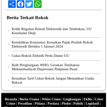
Share
Facebook
Twitter
WhatsApp
Berita Terkait Rokok
Kritik Regulasi Rokok Elektronik dan Tembakau, UU
•
Kesehatan Diuji
Kendalikan Konsumsi, Kenaikan Pajak Produk Rokok
•
Elektronik Berlaku 1 Januari 2024
Cukai Rokok Elektrik Perlu Diatur UU
•
Raih Penghargaan WHO, Gerakan Tembakau
•
Muhammadiyah Diapresiasi Pimpinan Pusat
Kenaikan Tarif Cukai Rokok Jangan Mematikan Usaha
•
Rakyat
|
|
|
|
|
Beranda
Berita Utama
White Crime
Lingkungan
EkBis
Cyber
|
|
|
|
|
|
|
Crime
Peradilan
Pidana
Perdata
Pledoi
Politik
Legislatif