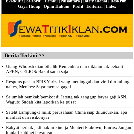
|
|
|
|
|
|
Eksekutif
Selebriti
Pemilu
Nusantara
Internasional
ResKrim
|
|
|
|
Gaya Hidup
Opini Hukum
Profil
Editorial
Index
Berita Terkini >>
•
Utang Whoosh diambil alih Kemenkeu dan diklaim tak bebani
APBN, CELIOS: Bakal sama saja
•
Respons pasien BPJS Yurizal yang meninggal dan viral dirundung
nakes, Menkes: Saya merasa gagal
•
Sejumlah pemkab/pemkot di Jateng tak sanggup bayar gaji ASN,
Wagub: Sudah kita laporkan ke pusat
•
Satelit Lampung-1 milik perusahaan China siap diluncurkan, apa
manfaat dan risikonya?
•
Rakyat berhak jadi hakim kinerja Menteri Prabowo, Emrus: Jangan
hindari kabinet bayangan