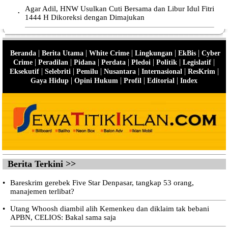
Agar Adil, HNW Usulkan Cuti Bersama dan Libur Idul Fitri
•
1444 H Dikoreksi dengan Dimajukan
|
|
|
|
|
Beranda
Berita Utama
White Crime
Lingkungan
EkBis
Cyber
|
|
|
|
|
|
|
Crime
Peradilan
Pidana
Perdata
Pledoi
Politik
Legislatif
|
|
|
|
|
|
Eksekutif
Selebriti
Pemilu
Nusantara
Internasional
ResKrim
|
|
|
|
Gaya Hidup
Opini Hukum
Profil
Editorial
Index
Berita Terkini >>
•
Bareskrim gerebek Five Star Denpasar, tangkap 53 orang,
manajemen terlibat?
•
Utang Whoosh diambil alih Kemenkeu dan diklaim tak bebani
APBN, CELIOS: Bakal sama saja