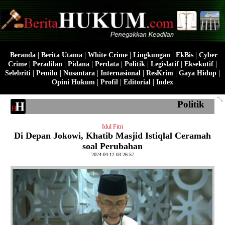
|
|
|
|
|
Beranda
Berita Utama
White Crime
Lingkungan
EkBis
Cyber
|
|
|
|
|
|
|
Crime
Peradilan
Pidana
Perdata
Politik
Legislatif
Eksekutif
|
|
|
|
|
|
Selebriti
Pemilu
Nusantara
Internasional
ResKrim
Gaya Hidup
|
|
|
Opini Hukum
Profil
Editorial
Index
Politik
Idul Fitri
Di Depan Jokowi, Khatib Masjid Istiqlal Ceramah
soal Perubahan
2024-04-12 03:26:57