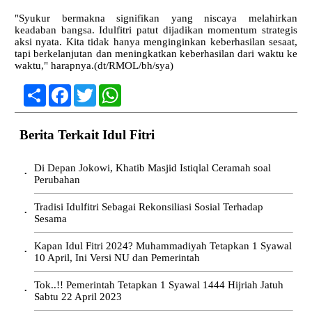
"Syukur bermakna signifikan yang niscaya melahirkan
keadaban bangsa. Idulfitri patut dijadikan momentum strategis
aksi nyata. Kita tidak hanya menginginkan keberhasilan sesaat,
tapi berkelanjutan dan meningkatkan keberhasilan dari waktu ke
waktu," harapnya.(dt/RMOL/bh/sya)
Share
Facebook
Twitter
WhatsApp
Berita Terkait Idul Fitri
Di Depan Jokowi, Khatib Masjid Istiqlal Ceramah soal
•
Perubahan
Tradisi Idulfitri Sebagai Rekonsiliasi Sosial Terhadap
•
Sesama
Kapan Idul Fitri 2024? Muhammadiyah Tetapkan 1 Syawal
•
10 April, Ini Versi NU dan Pemerintah
Tok..!! Pemerintah Tetapkan 1 Syawal 1444 Hijriah Jatuh
•
Sabtu 22 April 2023