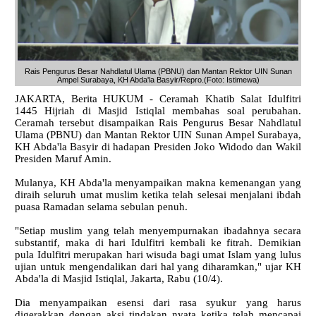
Rais Pengurus Besar Nahdlatul Ulama (PBNU) dan Mantan Rektor UIN Sunan
Ampel Surabaya, KH Abda'la Basyir/Repro.(Foto: Istimewa)
JAKARTA, Berita HUKUM - Ceramah Khatib Salat Idulfitri
1445 Hijriah di Masjid Istiqlal membahas soal perubahan.
Ceramah tersebut disampaikan Rais Pengurus Besar Nahdlatul
Ulama (PBNU) dan Mantan Rektor UIN Sunan Ampel Surabaya,
KH Abda'la Basyir di hadapan Presiden Joko Widodo dan Wakil
Presiden Maruf Amin.
Mulanya, KH Abda'la menyampaikan makna kemenangan yang
diraih seluruh umat muslim ketika telah selesai menjalani ibdah
puasa Ramadan selama sebulan penuh.
"Setiap muslim yang telah menyempurnakan ibadahnya secara
substantif, maka di hari Idulfitri kembali ke fitrah. Demikian
pula Idulfitri merupakan hari wisuda bagi umat Islam yang lulus
ujian untuk mengendalikan dari hal yang diharamkan," ujar KH
Abda'la di Masjid Istiqlal, Jakarta, Rabu (10/4).
Dia menyampaikan esensi dari rasa syukur yang harus
digerakkan dengan aksi tindakan nyata ketika telah mencapai