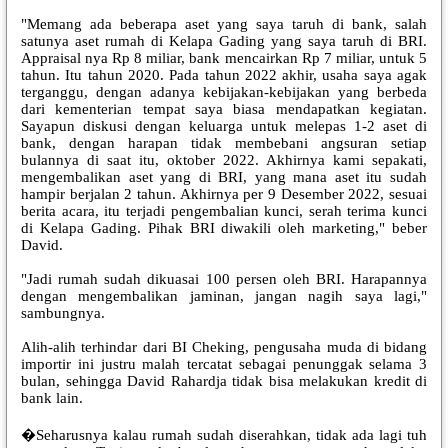
"Memang ada beberapa aset yang saya taruh di bank, salah
satunya aset rumah di Kelapa Gading yang saya taruh di BRI.
Appraisal nya Rp 8 miliar, bank mencairkan Rp 7 miliar, untuk 5
tahun. Itu tahun 2020. Pada tahun 2022 akhir, usaha saya agak
terganggu, dengan adanya kebijakan-kebijakan yang berbeda
dari kementerian tempat saya biasa mendapatkan kegiatan.
Sayapun diskusi dengan keluarga untuk melepas 1-2 aset di
bank, dengan harapan tidak membebani angsuran setiap
bulannya di saat itu, oktober 2022. Akhirnya kami sepakati,
mengembalikan aset yang di BRI, yang mana aset itu sudah
hampir berjalan 2 tahun. Akhirnya per 9 Desember 2022, sesuai
berita acara, itu terjadi pengembalian kunci, serah terima kunci
di Kelapa Gading. Pihak BRI diwakili oleh marketing," beber
David.
"Jadi rumah sudah dikuasai 100 persen oleh BRI. Harapannya
dengan mengembalikan jaminan, jangan nagih saya lagi,"
sambungnya.
Alih-alih terhindar dari BI Cheking, pengusaha muda di bidang
importir ini justru malah tercatat sebagai penunggak selama 3
bulan, sehingga David Rahardja tidak bisa melakukan kredit di
bank lain.
�Seharusnya kalau rumah sudah diserahkan, tidak ada lagi tuh