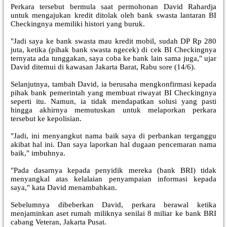
Perkara tersebut bermula saat permohonan David Rahardja
untuk mengajukan kredit ditolak oleh bank swasta lantaran BI
Checkingnya memiliki histori yang buruk.
"Jadi saya ke bank swasta mau kredit mobil, sudah DP Rp 280
juta, ketika (pihak bank swasta ngecek) di cek BI Checkingnya
ternyata ada tunggakan, saya coba ke bank lain sama juga," ujar
David ditemui di kawasan Jakarta Barat, Rabu sore (14/6).
Selanjutnya, tambah David, ia berusaha mengkonfirmasi kepada
pihak bank pemerintah yang membuat riwayat BI Checkingnya
seperti itu. Namun, ia tidak mendapatkan solusi yang pasti
hingga akhirnya memutuskan untuk melaporkan perkara
tersebut ke kepolisian.
"Jadi, ini menyangkut nama baik saya di perbankan terganggu
akibat hal ini. Dan saya laporkan hal dugaan pencemaran nama
baik," imbuhnya.
"Pada dasarnya kepada penyidik mereka (bank BRI) tidak
menyangkal atas kelalaian penyampaian informasi kepada
saya," kata David menambahkan.
Sebelumnya dibeberkan David, perkara berawal ketika
menjaminkan aset rumah miliknya senilai 8 miliar ke bank BRI
cabang Veteran, Jakarta Pusat.