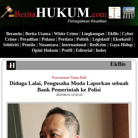
|
|
|
|
|
Beranda
Berita Utama
White Crime
Lingkungan
EkBis
Cyber
|
|
|
|
|
|
|
Crime
Peradilan
Pidana
Perdata
Politik
Legislatif
Eksekutif
|
|
|
|
|
|
Selebriti
Pemilu
Nusantara
Internasional
ResKrim
Gaya Hidup
|
|
|
Opini Hukum
Profil
Editorial
Index
EkBis
Pencemaran Nama Baik
Diduga Lalai, Pengusaha Muda Laporkan sebuah
Bank Pemerintah ke Polisi
2023-06-15 13:03:24