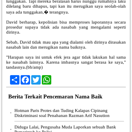
tunggakan. Tapi mereka beralasan harus nunggu rumahnya laku
dilelang baru dihapus, tapi kan itu merugikan saya seolah-olah
saya ada tunggakan,� terangnya.
David berharap, kepolisian bisa memproses laporannya secara
prosedur supaya tidak ada nasabah yang mengalami seperti
dirinya.
Sebab, David tidak mau apa yang dialami oleh dirinya dirasakan
nasabah lain dan merugikan nama baiknya.
"Harapan saya ini untuk efek jera agar tidak lakukan hal sama
ke nasabah lainnya. Karena imbasnya sangat berasa ke saya,"
tandasnya.(bh/amp)
Share
Facebook
Twitter
WhatsApp
Berita Terkait Pencemaran Nama Baik
Hotman Paris Protes dan Tuding Kalapas Cipinang
•
Diskriminasi soal Penahanan Razman Arif Nasution
Diduga Lalai, Pengusaha Muda Laporkan sebuah Bank
•
Pemerintah ke Polisi