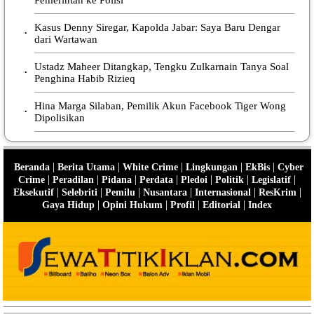
Kasus Denny Siregar, Kapolda Jabar: Saya Baru Dengar
•
dari Wartawan
Ustadz Maheer Ditangkap, Tengku Zulkarnain Tanya Soal
•
Penghina Habib Rizieq
Hina Marga Silaban, Pemilik Akun Facebook Tiger Wong
•
Dipolisikan
|
|
|
|
|
Beranda
Berita Utama
White Crime
Lingkungan
EkBis
Cyber
|
|
|
|
|
|
|
Crime
Peradilan
Pidana
Perdata
Pledoi
Politik
Legislatif
|
|
|
|
|
|
Eksekutif
Selebriti
Pemilu
Nusantara
Internasional
ResKrim
|
|
|
|
Gaya Hidup
Opini Hukum
Profil
Editorial
Index