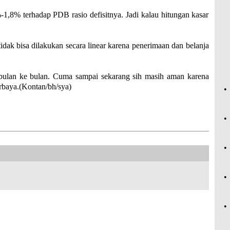
%-1,8% terhadap PDB rasio defisitnya. Jadi kalau hitungan kasar
dak bisa dilakukan secara linear karena penerimaan dan belanja
ari bulan ke bulan. Cuma sampai sekarang sih masih aman karena
rbaya.(Kontan/bh/sya)
•
•
•
•
•