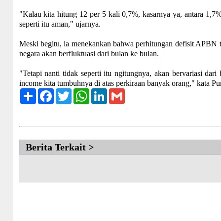
"Kalau kita hitung 12 per 5 kali 0,7%, kasarnya ya, antara 1,7
seperti itu aman," ujarnya.
Meski begitu, ia menekankan bahwa perhitungan defisit APBN ti
negara akan berfluktuasi dari bulan ke bulan.
"Tetapi nanti tidak seperti itu ngitungnya, akan bervariasi d
income kita tumbuhnya di atas perkiraan banyak orang," kata Pu
Share
Facebook
Twitter
WhatsApp
LinkedIn
Gmail
Berita Terkait >