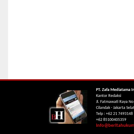
PT. Zafa Mediatama I
Kantor Redaksi
Jl. Fatmawati Raya No
Cilandak - Jakarta Sel
Telp : +62 21 7493148
+62 85100405359
info@beritahuku