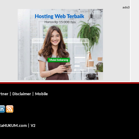
ads3
rtner
|
Disclaimer
|
Mobile
ta
HUKUM
.com
| V2