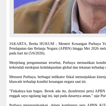
JAKARTA, Berita HUKUM - Menteri Keuangan Purbaya Yud
Pendapatan dan Belanja Negara (APBN) hingga Mei 2026 mela
pada hari ini (5/6/2026).
Menjelang pengumuman tersebut, Purbaya memastikan kondisi
terkendali meskipun ketidakpastian global dan tekanan terhadap n
Menurut Purbaya, berbagai indikator fiskal menunjukkan kinerja
khawatir terhadap kondisi keuangan negara saat ini.
"Fiskalnya kan bagus. Besok ada itu, (konferensi pers) APBN K
enggak saya ngulang lagi ini, tapi pada dasarnya aman," ujar P
Purbaya mengungkapkan, dalam konferensi pers APBN KiTa 