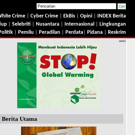
hite Crime
|
Cyber Crime
|
EkBis
|
Opini
|
INDEX Berita
dup
|
Selebriti
|
Nusantara
|
Internasional
|
Lingkungan
Politik
|
Pemilu
|
Peradilan
|
Perdata
|
Pidana
|
Reskrim
ads1
Berita Utama