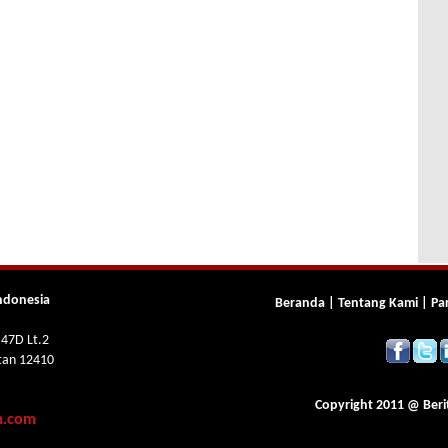
ndonesia
Beranda
|
Tentang Kami
|
Pa
 47D Lt.2
atan 12410
Copyright 2011 @
Beri
m.com