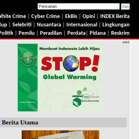
hite Crime
|
Cyber Crime
|
EkBis
|
Opini
|
INDEX Berita
dup
|
Selebriti
|
Nusantara
|
Internasional
|
Lingkungan
Politik
|
Pemilu
|
Peradilan
|
Perdata
|
Pidana
|
Reskrim
ads1
Berita Utama