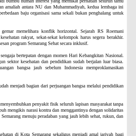
adi bumbu human interest yang memikat perhatian seluruh tamu
aan amaliah antara NU dan Muhammadiyah, kedua lembaga ini
erbedaan baju organisasi sama sekali bukan penghalang untuk
 gemar memelihara konflik horizontal. Sejarah RS Roemani
sehatan rakyat, sekat-sekat kelompok harus segera berakhir.
sesan program Semarang Sehat secara inklusif.
i sengaja bertepatan dengan momen Hari Kebangkitan Nasional.
sektor kesehatan dan pendidikan sudah berjalan luar biasa.
juangan bangsa jauh sebelum Indonesia memproklamasikan
dah menjadi bagian dari perjuangan bangsa melalui pendidikan
 menyembuhkan penyakit fisik seluruh lapisan masyarakat tanpa
uh mengikis narasi kontra dan menggantinya dengan solidaritas
Semarang menuju peradaban yang jauh lebih sehat, rukun, dan
hatan di Kota Semarang sekaligus menjadi amal jariyah bagi