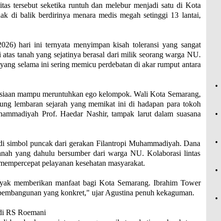
itas tersebut seketika runtuh dan melebur menjadi satu di Kota
ak di balik berdirinya menara medis megah setinggi 13 lantai,
026) hari ini ternyata menyimpan kisah toleransi yang sangat
tas tanah yang sejatinya berasal dari milik seorang warga NU.
a yang selama ini sering memicu perdebatan di akar rumput antara
•
manusiaan mampu meruntuhkan ego kelompok. Wali Kota Semarang,
ung lembaran sejarah yang memikat ini di hadapan para tokoh
mmadiyah Prof. Haedar Nashir, tampak larut dalam suasana
•
•
di simbol puncak dari gerakan Filantropi Muhammadiyah. Dana
tanah yang dahulu bersumber dari warga NU. Kolaborasi lintas
 mempercepat pelayanan kesehatan masyarakat.
•
ak memberikan manfaat bagi Kota Semarang. Ibrahim Tower
n pembangunan yang konkret," ujar Agustina penuh kekaguman.
•
 di RS Roemani