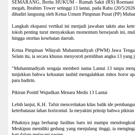
SEMARANG, Berita HUKUM - Rumah Sakit (RS) Roemani Mu
megah, Ibrahim Tower setinggi 13 lantai, pada Rabu (20/5/2026
dihadiri langsung oleh Ketua Umum Pimpinan Pusat (PP) Muham
Langkah ekspansi vertikal ini menjadi jawaban taktis atas ke
tokoh penting turut menyaksikan momentum bersejarah ini, mu
hingga otoritas kesehatan daerah.
Ketua Pimpinan Wilayah Muhammadiyah (PWM) Jawa Tengah, K
Selain itu, ia secara khusus menyoroti pemilihan angka 13 yang 
"Muhammadiyah sengaja memberi nama Lantai 13 tanpa mengub
tunjukkan bahwa kekuatan tauhid mengalahkan mitos horor ap
para hadirin.
Pikiran Positif Wujudkan Menara Medis 13 Lantai
Lebih lanjut, K.H. Tafsir menceritakan kilas balik ide pembang
keterbatasan lahan horizontal. Ia meyakini prinsip bahwa pikiran
Pihaknya juga berharap fasilitas baru ini mampu mendongkra
Meskipun memiliki gedung yang menjulang tinggi, ia mengingat
hati dalam melayani pasien.