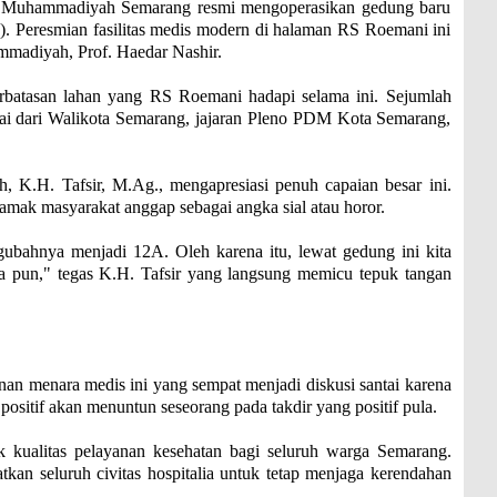
hammadiyah Semarang resmi mengoperasikan gedung baru
). Peresmian fasilitas medis modern di halaman RS Roemani ini
madiyah, Prof. Haedar Nashir.
terbatasan lahan yang RS Roemani hadapi selama ini. Sejumlah
lai dari Walikota Semarang, jajaran Pleno PDM Kota Semarang,
.H. Tafsir, M.Ag., mengapresiasi penuh capaian besar ini.
jamak masyarakat anggap sebagai angka sial atau horor.
ahnya menjadi 12A. Oleh karena itu, lewat gedung ini kita
a pun," tegas K.H. Tafsir yang langsung memicu tepuk tangan
unan menara medis ini yang sempat menjadi diskusi santai karena
 positif akan menuntun seseorang pada takdir yang positif pula.
k kualitas pelayanan kesehatan bagi seluruh warga Semarang.
kan seluruh civitas hospitalia untuk tetap menjaga kerendahan