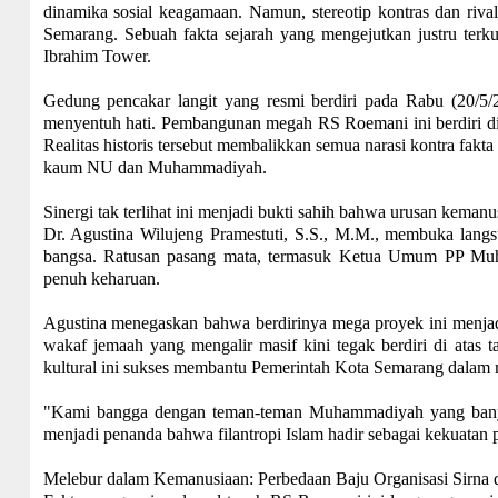
dinamika sosial keagamaan. Namun, stereotip kontras dan rival
Semarang. Sebuah fakta sejarah yang mengejutkan justru terku
Ibrahim Tower.
Gedung pencakar langit yang resmi berdiri pada Rabu (20/5/2
menyentuh hati. Pembangunan megah RS Roemani ini berdiri di a
Realitas historis tersebut membalikkan semua narasi kontra fakt
kaum NU dan Muhammadiyah.
Sinergi tak terlihat ini menjadi bukti sahih bahwa urusan ke
Dr. Agustina Wilujeng Pramestuti, S.S., M.M., membuka langs
bangsa. Ratusan pasang mata, termasuk Ketua Umum PP Muha
penuh keharuan.
Agustina menegaskan bahwa berdirinya mega proyek ini menja
wakaf jemaah yang mengalir masif kini tegak berdiri di atas 
kultural ini sukses membantu Pemerintah Kota Semarang dalam
"Kami bangga dengan teman-teman Muhammadiyah yang bany
menjadi penanda bahwa filantropi Islam hadir sebagai kekuata
Melebur dalam Kemanusiaan: Perbedaan Baju Organisasi Sirna