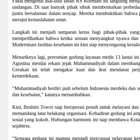
Fakta mengenai asal-usul tanah RS Roemani ini langsung menj
undangan. Di saat banyak pihak sibuk membenturkan perbed
justru bersalaman dalam senyap. Mereka membuktikan bahwa p
merajut kemaslahatan umat.
Langkah ini menjadi tamparan keras bagi pihak-pihak yang
memperlihatkan bahwa ketika urusan menyangkut nyawa dan ke
Modernisasi fasilitas kesehatan ini kini siap menyongsong kesuk
Menariknya lagi, peresmian gedung layanan medis 13 lantai in
Agustina menilai rekam jejak Muhammadiyah dalam membangun 
Gerakan ini telah mengakar kuat dan ikut mendanai per
kemerdekaan.
"Muhammadiyah berdiri jauh sebelum Indonesia merdeka dan su
dan kesehatan," katanya menambahkan.
Kini, Ibrahim Tower siap beroperasi penuh untuk melayani dan
memandang latar belakang organisasi. Kehadiran gedung ini amp
sosial yang kokoh. Hubungan harmonis ini siap membawa Kota 
sejahtera.
"Semoga gedung ini mampu menjadi mercusuar pelayanan kese