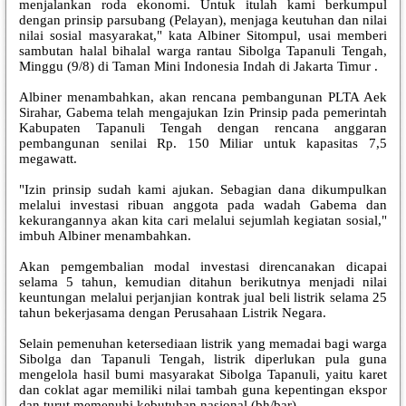
menjalankan roda ekonomi. Untuk itulah kami berkumpul
dengan prinsip parsubang (Pelayan), menjaga keutuhan dan nilai
nilai sosial masyarakat," kata Albiner Sitompul, usai memberi
sambutan halal bihalal warga rantau Sibolga Tapanuli Tengah,
Minggu (9/8) di Taman Mini Indonesia Indah di Jakarta Timur .
Albiner menambahkan, akan rencana pembangunan PLTA Aek
Sirahar, Gabema telah mengajukan Izin Prinsip pada pemerintah
Kabupaten Tapanuli Tengah dengan rencana anggaran
pembangunan senilai Rp. 150 Miliar untuk kapasitas 7,5
megawatt.
"Izin prinsip sudah kami ajukan. Sebagian dana dikumpulkan
melalui investasi ribuan anggota pada wadah Gabema dan
kekurangannya akan kita cari melalui sejumlah kegiatan sosial,"
imbuh Albiner menambahkan.
Akan pemgembalian modal investasi direncanakan dicapai
selama 5 tahun, kemudian ditahun berikutnya menjadi nilai
keuntungan melalui perjanjian kontrak jual beli listrik selama 25
tahun bekerjasama dengan Perusahaan Listrik Negara.
Selain pemenuhan ketersediaan listrik yang memadai bagi warga
Sibolga dan Tapanuli Tengah, listrik diperlukan pula guna
mengelola hasil bumi masyarakat Sibolga Tapanuli, yaitu karet
dan coklat agar memiliki nilai tambah guna kepentingan ekspor
dan turut memenuhi kebutuhan nasional.(bh/bar)