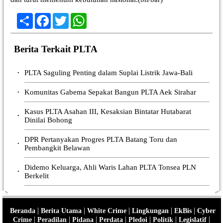
Share
Facebook
Twitter
WhatsApp
Berita Terkait PLTA
PLTA Saguling Penting dalam Suplai Listrik Jawa-Bali
•
Komunitas Gabema Sepakat Bangun PLTA Aek Sirahar
•
Kasus PLTA Asahan III, Kesaksian Bintatar Hutabarat
•
Dinilai Bohong
DPR Pertanyakan Progres PLTA Batang Toru dan
•
Pembangkit Belawan
Didemo Keluarga, Ahli Waris Lahan PLTA Tonsea PLN
•
Berkelit
|
|
|
|
|
Beranda
Berita Utama
White Crime
Lingkungan
EkBis
Cyber
|
|
|
|
|
|
|
Crime
Peradilan
Pidana
Perdata
Pledoi
Politik
Legislatif