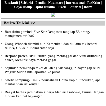
|
|
|
|
|
|
Eksekutif
Selebriti
Pemilu
Nusantara
Internasional
ResKrim
|
|
|
|
Gaya Hidup
Opini Hukum
Profil
Editorial
Index
Berita Terkini >>
•
Bareskrim gerebek Five Star Denpasar, tangkap 53 orang,
manajemen terlibat?
•
Utang Whoosh diambil alih Kemenkeu dan diklaim tak bebani
APBN, CELIOS: Bakal sama saja
•
Respons pasien BPJS Yurizal yang meninggal dan viral dirundung
nakes, Menkes: Saya merasa gagal
•
Sejumlah pemkab/pemkot di Jateng tak sanggup bayar gaji ASN,
Wagub: Sudah kita laporkan ke pusat
•
Satelit Lampung-1 milik perusahaan China siap diluncurkan, apa
manfaat dan risikonya?
•
Rakyat berhak jadi hakim kinerja Menteri Prabowo, Emrus: Jangan
hindari kabinet bayangan