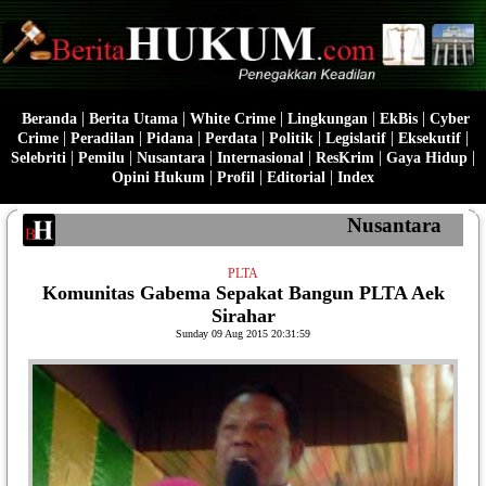
|
|
|
|
|
Beranda
Berita Utama
White Crime
Lingkungan
EkBis
Cyber
|
|
|
|
|
|
|
Crime
Peradilan
Pidana
Perdata
Politik
Legislatif
Eksekutif
|
|
|
|
|
|
Selebriti
Pemilu
Nusantara
Internasional
ResKrim
Gaya Hidup
|
|
|
Opini Hukum
Profil
Editorial
Index
Nusantara
PLTA
Komunitas Gabema Sepakat Bangun PLTA Aek
Sirahar
Sunday 09 Aug 2015 20:31:59