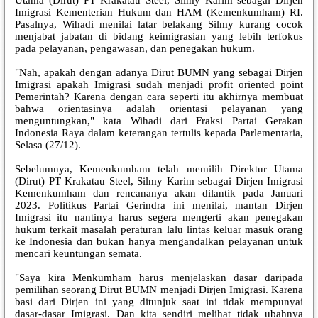
Imigrasi Kementerian Hukum dan HAM (Kemenkumham) RI.
Pasalnya, Wihadi menilai latar belakang Silmy kurang cocok
menjabat jabatan di bidang keimigrasian yang lebih terfokus
pada pelayanan, pengawasan, dan penegakan hukum.
"Nah, apakah dengan adanya Dirut BUMN yang sebagai Dirjen
Imigrasi apakah Imigrasi sudah menjadi profit oriented point
Pemerintah? Karena dengan cara seperti itu akhirnya membuat
bahwa orientasinya adalah orientasi pelayanan yang
menguntungkan," kata Wihadi dari Fraksi Partai Gerakan
Indonesia Raya dalam keterangan tertulis kepada Parlementaria,
Selasa (27/12).
Sebelumnya, Kemenkumham telah memilih Direktur Utama
(Dirut) PT Krakatau Steel, Silmy Karim sebagai Dirjen Imigrasi
Kemenkumham dan rencananya akan dilantik pada Januari
2023. Politikus Partai Gerindra ini menilai, mantan Dirjen
Imigrasi itu nantinya harus segera mengerti akan penegakan
hukum terkait masalah peraturan lalu lintas keluar masuk orang
ke Indonesia dan bukan hanya mengandalkan pelayanan untuk
mencari keuntungan semata.
"Saya kira Menkumham harus menjelaskan dasar daripada
pemilihan seorang Dirut BUMN menjadi Dirjen Imigrasi. Karena
basi dari Dirjen ini yang ditunjuk saat ini tidak mempunyai
dasar-dasar Imigrasi. Dan kita sendiri melihat tidak ubahnya