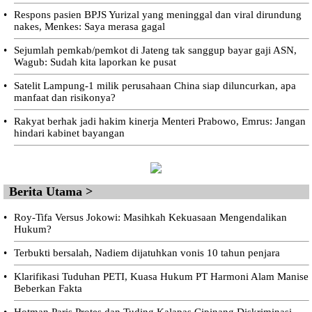
•
Respons pasien BPJS Yurizal yang meninggal dan viral dirundung
nakes, Menkes: Saya merasa gagal
•
Sejumlah pemkab/pemkot di Jateng tak sanggup bayar gaji ASN,
Wagub: Sudah kita laporkan ke pusat
•
Satelit Lampung-1 milik perusahaan China siap diluncurkan, apa
manfaat dan risikonya?
•
Rakyat berhak jadi hakim kinerja Menteri Prabowo, Emrus: Jangan
hindari kabinet bayangan
Berita Utama >
•
Roy-Tifa Versus Jokowi: Masihkah Kekuasaan Mengendalikan
Hukum?
•
Terbukti bersalah, Nadiem dijatuhkan vonis 10 tahun penjara
•
Klarifikasi Tuduhan PETI, Kuasa Hukum PT Harmoni Alam Manise
Beberkan Fakta
•
Hotman Paris Protes dan Tuding Kalapas Cipinang Diskriminasi