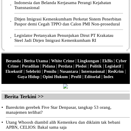
Indonesia dan Belanda Kerjasama Perangi Kejahatan
•
Transnasional
Ditjen Imigrasi Kemenkumham Perketat Sistem Penerbitan
•
Paspor demi Cegah TPPO dan Calon PMI Non-prosedural
Legislator Pertanyakan Penunjukan Dirut PT Krakatau
•
Steel Jadi Dirjen Imigrasi Kemenkumham RI
|
|
|
|
|
Beranda
Berita Utama
White Crime
Lingkungan
EkBis
Cyber
|
|
|
|
|
|
|
Crime
Peradilan
Pidana
Perdata
Pledoi
Politik
Legislatif
|
|
|
|
|
|
Eksekutif
Selebriti
Pemilu
Nusantara
Internasional
ResKrim
|
|
|
|
Gaya Hidup
Opini Hukum
Profil
Editorial
Index
Berita Terkini >>
•
Bareskrim gerebek Five Star Denpasar, tangkap 53 orang,
manajemen terlibat?
•
Utang Whoosh diambil alih Kemenkeu dan diklaim tak bebani
APBN, CELIOS: Bakal sama saja