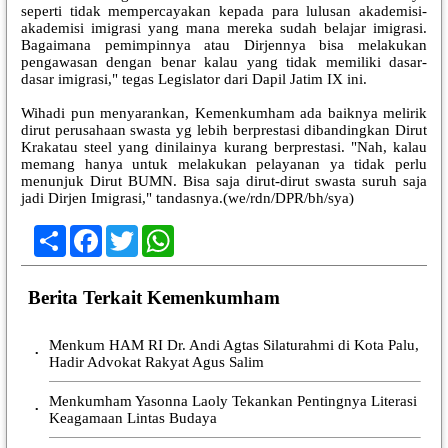
seperti tidak mempercayakan kepada para lulusan akademisi-
akademisi imigrasi yang mana mereka sudah belajar imigrasi.
Bagaimana pemimpinnya atau Dirjennya bisa melakukan
pengawasan dengan benar kalau yang tidak memiliki dasar-
dasar imigrasi," tegas Legislator dari Dapil Jatim IX ini.
Wihadi pun menyarankan, Kemenkumham ada baiknya melirik
dirut perusahaan swasta yg lebih berprestasi dibandingkan Dirut
Krakatau steel yang dinilainya kurang berprestasi. "Nah, kalau
memang hanya untuk melakukan pelayanan ya tidak perlu
menunjuk Dirut BUMN. Bisa saja dirut-dirut swasta suruh saja
jadi Dirjen Imigrasi," tandasnya.(we/rdn/DPR/bh/sya)
Share
Facebook
Twitter
WhatsApp
Berita Terkait Kemenkumham
Menkum HAM RI Dr. Andi Agtas Silaturahmi di Kota Palu,
•
Hadir Advokat Rakyat Agus Salim
Menkumham Yasonna Laoly Tekankan Pentingnya Literasi
•
Keagamaan Lintas Budaya