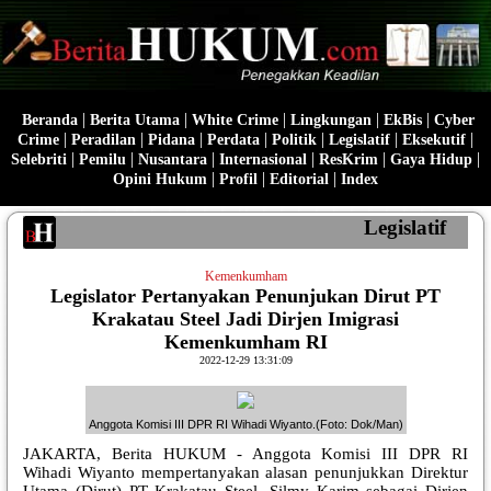
|
|
|
|
|
Beranda
Berita Utama
White Crime
Lingkungan
EkBis
Cyber
|
|
|
|
|
|
|
Crime
Peradilan
Pidana
Perdata
Politik
Legislatif
Eksekutif
|
|
|
|
|
|
Selebriti
Pemilu
Nusantara
Internasional
ResKrim
Gaya Hidup
|
|
|
Opini Hukum
Profil
Editorial
Index
Legislatif
Kemenkumham
Legislator Pertanyakan Penunjukan Dirut PT
Krakatau Steel Jadi Dirjen Imigrasi
Kemenkumham RI
2022-12-29 13:31:09
Anggota Komisi III DPR RI Wihadi Wiyanto.(Foto: Dok/Man)
JAKARTA, Berita HUKUM - Anggota Komisi III DPR RI
Wihadi Wiyanto mempertanyakan alasan penunjukkan Direktur
Utama (Dirut) PT Krakatau Steel, Silmy Karim sebagai Dirjen