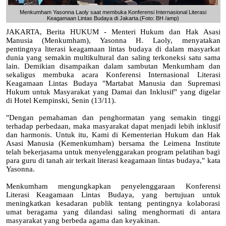
Menkumham Yasonna Laoly saat membuka Konferensi Internasional Literasi
Keagamaan Lintas Budaya di Jakarta.(Foto: BH /amp)
JAKARTA, Berita HUKUM - Menteri Hukum dan Hak Asasi
Manusia (Menkumham), Yasonna H. Laoly, menyatakan
pentingnya literasi keagamaan lintas budaya di dalam masyarkat
dunia yang semakin multikultural dan saling terkoneksi satu sama
lain. Demikian disampaikan dalam sambutan Menkumham dan
sekaligus membuka acara Konferensi Internasional Literasi
Keagamaan Lintas Budaya "Martabat Manusia dan Supremasi
Hukum untuk Masyarakat yang Damai dan Inklusif" yang digelar
di Hotel Kempinski, Senin (13/11).
"Dengan pemahaman dan penghormatan yang semakin tinggi
terhadap perbedaan, maka masyarakat dapat menjadi lebih inklusif
dan harmonis. Untuk itu, Kami di Kementerian Hukum dan Hak
Asasi Manusia (Kemenkumham) bersama the Leimena Institute
telah bekerjasama untuk menyelenggarakan program pelatihan bagi
para guru di tanah air terkait literasi keagamaan lintas budaya," kata
Yasonna.
Menkumham mengungkapkan penyelenggaraan Konferensi
Literasi Keagamaan Lintas Budaya, yang bertujuan untuk
meningkatkan kesadaran publik tentang pentingnya kolaborasi
umat beragama yang dilandasi saling menghormati di antara
masyarakat yang berbeda agama dan keyakinan.