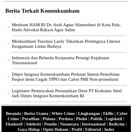
Berita Terkait Kemenkumham
Menkum HAM RI Dr. Andi Agtas Silaturahmi di Kota Palu,
•
Hadir Advokat Rakyat Agus Salim
Menkumham Yasonna Laoly Tekankan Pentingnya Literasi
•
Keagamaan Lintas Budaya
Indonesia dan Belanda Kerjasama Perangi Kejahatan
•
Transnasional
Ditjen Imigrasi Kemenkumham Perketat Sistem Penerbitan
•
Paspor demi Cegah TPPO dan Calon PMI Non-prosedural
Legislator Pertanyakan Penunjukan Dirut PT Krakatau Steel
•
Jadi Dirjen Imigrasi Kemenkumham RI
|
|
|
|
|
Beranda
Berita Utama
White Crime
Lingkungan
EkBis
Cyber
|
|
|
|
|
|
|
Crime
Peradilan
Pidana
Perdata
Pledoi
Politik
Legislatif
|
|
|
|
|
|
Eksekutif
Selebriti
Pemilu
Nusantara
Internasional
ResKrim
|
|
|
|
Gaya Hidup
Opini Hukum
Profil
Editorial
Index