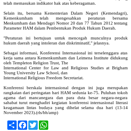
telah memasukan indikator hak atas keberagaman.
Selain itu, bersama Kementerian Dalam Negeri (Kemendagri),
Kemenkumham telah mengesahkan peraturan bersama
Menkumham dan Mendagri Nomor 20 dan 77 Tahun 2012 tentang
Parameter HAM dalam Pembentukan Produk Hukum Daerah.
"Peraturan ini bertujuan untuk mencegah munculnya produk
hukum daerah yang intoleran dan diskriminatif," jelasnya.
Sebagai informasi, Konferensi Internasional ini terselenggara atas
kerja sama antara Kemenkumham dan Leimena Institute didukung
oleh Templeton Religion Trust, The
International Center for Law and Religious Studies at Brigham
Young University Law School, dan
International Religious Freedom Secretariat.
Konferensi berskala internasional dengan ini juga merupakan
rangkaian dari peringatan hari HAM sedunia ke-75. Puluhan tokoh
agama dari mancanegara dan para duta besar negara-negara
sahabat turut menghadiri kegiatan konferensi internasional literasi
keagamaan lintas budaya yang dihelat selama dua hari (13-14
November 2023).(rls/bh/amp)
Share
Facebook
Twitter
WhatsApp