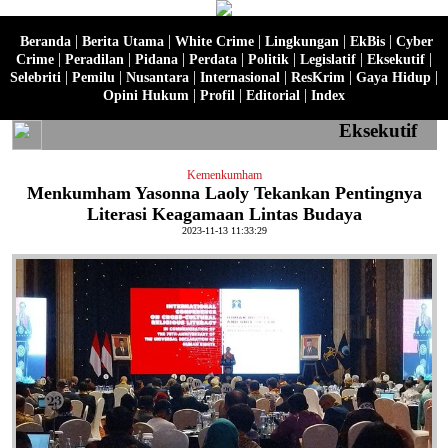
|
|
|
|
|
Beranda
Berita Utama
White Crime
Lingkungan
EkBis
Cyber
|
|
|
|
|
|
|
Crime
Peradilan
Pidana
Perdata
Politik
Legislatif
Eksekutif
|
|
|
|
|
|
Selebriti
Pemilu
Nusantara
Internasional
ResKrim
Gaya Hidup
|
|
|
Opini Hukum
Profil
Editorial
Index
Eksekutif
Kemenkumham
Menkumham Yasonna Laoly Tekankan Pentingnya
Literasi Keagamaan Lintas Budaya
2023-11-13 11:33:29