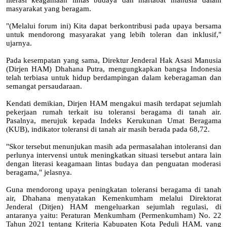
literasi keagamaan lintas budaya dan martabat manusia dalam
masyarakat yang beragam.
"(Melalui forum ini) Kita dapat berkontribusi pada upaya bersama
untuk mendorong masyarakat yang lebih toleran dan inklusif,"
ujarnya.
Pada kesempatan yang sama, Direktur Jenderal Hak Asasi Manusia
(Dirjen HAM) Dhahana Putra, mengungkapkan bangsa Indonesia
telah terbiasa untuk hidup berdampingan dalam keberagaman dan
semangat persaudaraan.
Kendati demikian, Dirjen HAM mengakui masih terdapat sejumlah
pekerjaan rumah terkait isu toleransi beragama di tanah air.
Pasalnya, merujuk kepada Indeks Kerukunan Umat Beragama
(KUB), indikator toleransi di tanah air masih berada pada 68,72.
"Skor tersebut menunjukan masih ada permasalahan intoleransi dan
perlunya intervensi untuk meningkatkan situasi tersebut antara lain
dengan literasi keagamaan lintas budaya dan penguatan moderasi
beragama," jelasnya.
Guna mendorong upaya peningkatan toleransi beragama di tanah
air, Dhahana menyatakan Kemenkumham melalui Direktorat
Jenderal (Ditjen) HAM mengeluarkan sejumlah regulasi, di
antaranya yaitu: Peraturan Menkumham (Permenkumham) No. 22
Tahun 2021 tentang Kriteria Kabupaten Kota Peduli HAM, yang