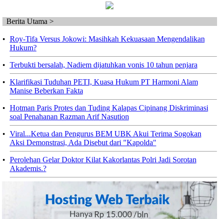
Berita Utama >
•
Roy-Tifa Versus Jokowi: Masihkah Kekuasaan Mengendalikan
Hukum?
•
Terbukti bersalah, Nadiem dijatuhkan vonis 10 tahun penjara
•
Klarifikasi Tuduhan PETI, Kuasa Hukum PT Harmoni Alam
Manise Beberkan Fakta
•
Hotman Paris Protes dan Tuding Kalapas Cipinang Diskriminasi
soal Penahanan Razman Arif Nasution
•
Viral...Ketua dan Pengurus BEM UBK Akui Terima Sogokan
Aksi Demonstrasi, Ada Disebut dari "Kapolda"
•
Perolehan Gelar Doktor Kilat Kakorlantas Polri Jadi Sorotan
Akademis.?