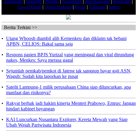
Eksekutif
|
Selebriti
|
Pemilu
|
Nusantara
|
Internasional
|
ResKrim
|
Gaya Hidup
|
Opini Hukum
|
Profil
|
Editorial
|
Index
Berita Terkini >>
•
Utang Whoosh diambil alih Kemenkeu dan diklaim tak bebani
APBN, CELIOS: Bakal sama saja
•
Respons pasien BPJS Yurizal yang meninggal dan viral dirundung
nakes, Menkes: Saya merasa gagal
•
Sejumlah pemkab/pemkot di Jateng tak sanggup bayar gaji ASN,
Wagub: Sudah kita laporkan ke pusat
•
Satelit Lampung-1 milik perusahaan China siap diluncurkan, apa
manfaat dan risikonya?
•
Rakyat berhak jadi hakim kinerja Menteri Prabowo, Emrus: Jangan
hindari kabinet bayangan
•
KAI Luncurkan Nusantara Explorer, Kereta Mewah yang Siap
Ubah Wajah Pariwisata Indonesia