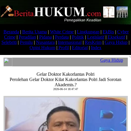
Beranda
|
Berita Utama
|
White Crime
|
Lingkungan
|
EkBis
|
Cyber
Crime
|
Peradilan
|
Pidana
|
Perdata
|
Politik
|
Legislatif
|
Eksekutif
|
Selebriti
|
Pemilu
|
Nusantara
|
Internasional
|
ResKrim
|
Gaya Hidup
|
Opini Hukum
|
Profil
|
Editorial
|
Index
Gaya Hidup
Gelar Doktor Kakorlantas Polri
Perolehan Gelar Doktor Kilat Kakorlantas Polri Jadi Sorotan
Akademis.?
2026-06-14 18:47:47