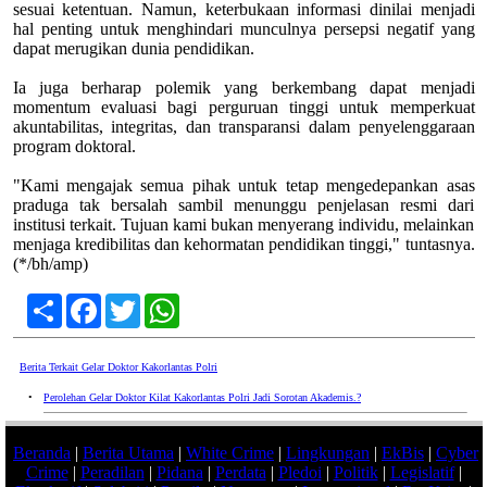
sesuai ketentuan. Namun, keterbukaan informasi dinilai menjadi
hal penting untuk menghindari munculnya persepsi negatif yang
dapat merugikan dunia pendidikan.
Ia juga berharap polemik yang berkembang dapat menjadi
momentum evaluasi bagi perguruan tinggi untuk memperkuat
akuntabilitas, integritas, dan transparansi dalam penyelenggaraan
program doktoral.
"Kami mengajak semua pihak untuk tetap mengedepankan asas
praduga tak bersalah sambil menunggu penjelasan resmi dari
institusi terkait. Tujuan kami bukan menyerang individu, melainkan
menjaga kredibilitas dan kehormatan pendidikan tinggi," tuntasnya.
(*/bh/amp)
Share
Facebook
Twitter
WhatsApp
Berita Terkait Gelar Doktor Kakorlantas Polri
•
Perolehan Gelar Doktor Kilat Kakorlantas Polri Jadi Sorotan Akademis.?
Beranda
|
Berita Utama
|
White Crime
|
Lingkungan
|
EkBis
|
Cyber
Crime
|
Peradilan
|
Pidana
|
Perdata
|
Pledoi
|
Politik
|
Legislatif
|