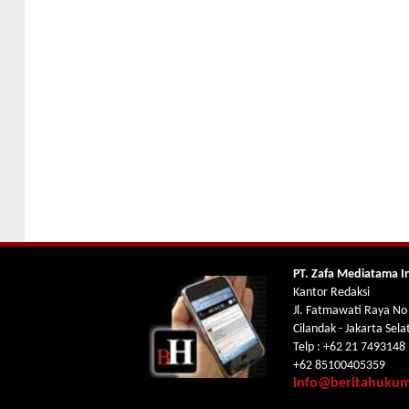
PT. Zafa Mediatama I
Kantor Redaksi
Jl. Fatmawati Raya No
Cilandak - Jakarta Sel
Telp : +62 21 7493148
+62 85100405359
info@beritahuku