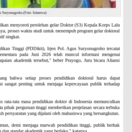
us Suryonugroho.(Foto: Istimewa)
an menyoroti perolehan gelar Doktor (S3) Kepala Korps Lalu
lnya, proses waktu studi untuk menempuh program gelar doktoral
if singkat.
ikan Tinggi (PDDikti), Irjen Pol. Agus Suryonugroho tercatat
mentara pada Juni 2026 telah muncul informasi mengenai
apaian akademik tersebut," beber Prayogo, Juru bicara Aliansi
ng bahwa setiap proses pendidikan doktoral harus dapat
si sangat penting untuk menjaga kepercayaan publik terhadap
kan rata-rata masa pendidikan doktor di Indonesia memunculkan
ta pihak perguruan tinggi memberikan penjelasan secara terbuka
h persyaratan yang dijalani oleh mahasiswa yang bersangkutan.
amun, demi menjaga marwah pendidikan tinggi, publik berhak
n dan standar akademik yang berlaku," katanya.