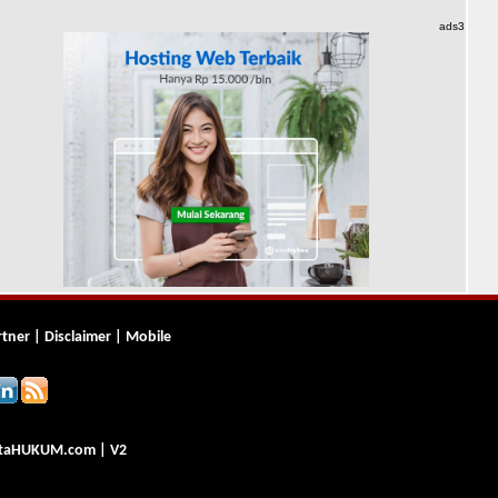
ads3
rtner
|
Disclaimer
|
Mobile
ta
HUKUM
.com
| V2