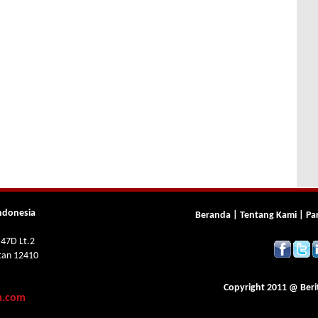
ndonesia
Beranda
|
Tentang Kami
|
Pa
 47D Lt.2
atan 12410
Copyright 2011 @
Beri
m.com