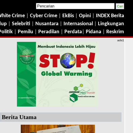
hite Crime
|
Cyber Crime
|
EkBis
|
Opini
|
INDEX Berita
dup
|
Selebriti
|
Nusantara
|
Internasional
|
Lingkungan
Politik
|
Pemilu
|
Peradilan
|
Perdata
|
Pidana
|
Reskrim
ads1
Berita Utama