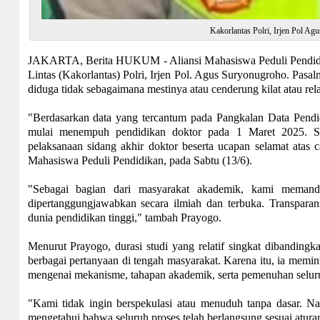
Kakorlantas Polri, Irjen Pol Ag
JAKARTA, Berita HUKUM - Aliansi Mahasiswa Peduli Pendidik
Lintas (Kakorlantas) Polri, Irjen Pol. Agus Suryonugroho. Pasa
diduga tidak sebagaimana mestinya atau cenderung kilat atau relat
"Berdasarkan data yang tercantum pada Pangkalan Data Pendid
mulai menempuh pendidikan doktor pada 1 Maret 2025. Se
pelaksanaan sidang akhir doktor beserta ucapan selamat atas c
Mahasiswa Peduli Pendidikan, pada Sabtu (13/6).
"Sebagai bagian dari masyarakat akademik, kami memanda
dipertanggungjawabkan secara ilmiah dan terbuka. Transparan
dunia pendidikan tinggi," tambah Prayogo.
Menurut Prayogo, durasi studi yang relatif singkat dibanding
berbagai pertanyaan di tengah masyarakat. Karena itu, ia memin
mengenai mekanisme, tahapan akademik, serta pemenuhan seluru
"Kami tidak ingin berspekulasi atau menuduh tanpa dasar. N
mengetahui bahwa seluruh proses telah berlangsung sesuai atura