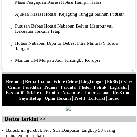
Masa Pengajuan Kasasi Hotasi Hampir Habis
•
Ajukan Kasasi Hotasi, Kejagung Tunggu Salinan Putusan
•
Putusan Bebas Hotasi Nababan Belum Mempunyai
•
Kekuatan Hukum Tetap
Hotasi Nababan Diputus Bebas, Fitra Minta KY Turun
•
Tangan
Mantan GM Merpati Jadi Tersangka Korupsi
•
|
|
|
|
|
Beranda
Berita Utama
White Crime
Lingkungan
EkBis
Cyber
|
|
|
|
|
|
|
Crime
Peradilan
Pidana
Perdata
Pledoi
Politik
Legislatif
|
|
|
|
|
|
Eksekutif
Selebriti
Pemilu
Nusantara
Internasional
ResKrim
|
|
|
|
Gaya Hidup
Opini Hukum
Profil
Editorial
Index
Berita Terkini >>
•
Bareskrim gerebek Five Star Denpasar, tangkap 53 orang,
manajemen terlibat?