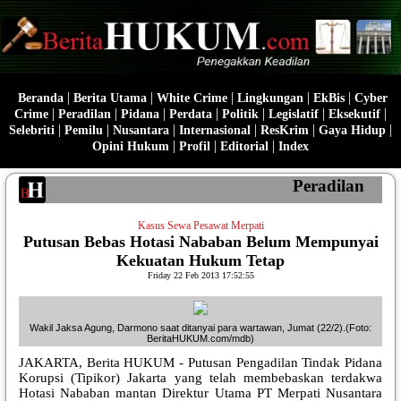
|
|
|
|
|
Beranda
Berita Utama
White Crime
Lingkungan
EkBis
Cyber
|
|
|
|
|
|
|
Crime
Peradilan
Pidana
Perdata
Politik
Legislatif
Eksekutif
|
|
|
|
|
|
Selebriti
Pemilu
Nusantara
Internasional
ResKrim
Gaya Hidup
|
|
|
Opini Hukum
Profil
Editorial
Index
Peradilan
Kasus Sewa Pesawat Merpati
Putusan Bebas Hotasi Nababan Belum Mempunyai
Kekuatan Hukum Tetap
Friday 22 Feb 2013 17:52:55
Wakil Jaksa Agung, Darmono saat ditanyai para wartawan, Jumat (22/2).(Foto:
BeritaHUKUM.com/mdb)
JAKARTA, Berita HUKUM - Putusan Pengadilan Tindak Pidana
Korupsi (Tipikor) Jakarta yang telah membebaskan terdakwa
Hotasi Nababan mantan Direktur Utama PT Merpati Nusantara