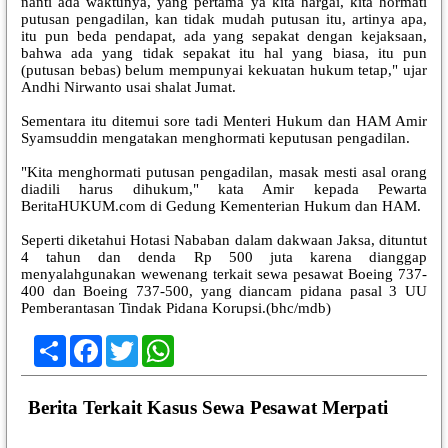
nanti ada waktunya, yang pertama ya kita hargai, kita hormati
putusan pengadilan, kan tidak mudah putusan itu, artinya apa,
itu pun beda pendapat, ada yang sepakat dengan kejaksaan,
bahwa ada yang tidak sepakat itu hal yang biasa, itu pun
(putusan bebas) belum mempunyai kekuatan hukum tetap," ujar
Andhi Nirwanto usai shalat Jumat.
Sementara itu ditemui sore tadi Menteri Hukum dan HAM Amir
Syamsuddin mengatakan menghormati keputusan pengadilan.
"Kita menghormati putusan pengadilan, masak mesti asal orang
diadili harus dihukum," kata Amir kepada Pewarta
BeritaHUKUM.com di Gedung Kementerian Hukum dan HAM.
Seperti diketahui Hotasi Nababan dalam dakwaan Jaksa, dituntut
4 tahun dan denda Rp 500 juta karena dianggap
menyalahgunakan wewenang terkait sewa pesawat Boeing 737-
400 dan Boeing 737-500, yang diancam pidana pasal 3 UU
Pemberantasan Tindak Pidana Korupsi.(bhc/mdb)
Share
Facebook
Twitter
WhatsApp
Berita Terkait Kasus Sewa Pesawat Merpati