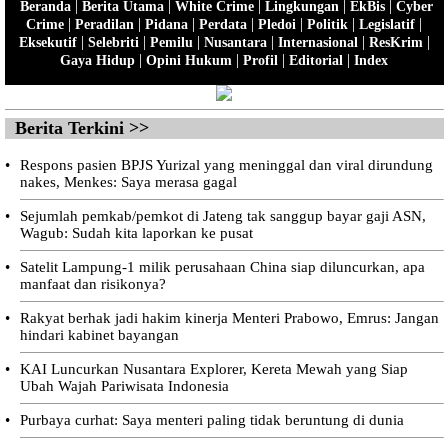
|
|
|
|
|
Beranda
Berita Utama
White Crime
Lingkungan
EkBis
Cyber
|
|
|
|
|
|
|
Crime
Peradilan
Pidana
Perdata
Pledoi
Politik
Legislatif
|
|
|
|
|
|
Eksekutif
Selebriti
Pemilu
Nusantara
Internasional
ResKrim
|
|
|
|
Gaya Hidup
Opini Hukum
Profil
Editorial
Index
Berita Terkini >>
•
Respons pasien BPJS Yurizal yang meninggal dan viral dirundung
nakes, Menkes: Saya merasa gagal
•
Sejumlah pemkab/pemkot di Jateng tak sanggup bayar gaji ASN,
Wagub: Sudah kita laporkan ke pusat
•
Satelit Lampung-1 milik perusahaan China siap diluncurkan, apa
manfaat dan risikonya?
•
Rakyat berhak jadi hakim kinerja Menteri Prabowo, Emrus: Jangan
hindari kabinet bayangan
•
KAI Luncurkan Nusantara Explorer, Kereta Mewah yang Siap
Ubah Wajah Pariwisata Indonesia
•
Purbaya curhat: Saya menteri paling tidak beruntung di dunia