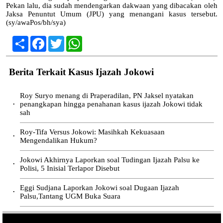
Pekan lalu, dia sudah mendengarkan dakwaan yang dibacakan oleh
Jaksa Penuntut Umum (JPU) yang menangani kasus tersebut.
(sy/awaPos/bh/sya)
Share
Facebook
Twitter
WhatsApp
Berita Terkait Kasus Ijazah Jokowi
Roy Suryo menang di Praperadilan, PN Jaksel nyatakan
penangkapan hingga penahanan kasus ijazah Jokowi tidak
•
sah
Roy-Tifa Versus Jokowi: Masihkah Kekuasaan
•
Mengendalikan Hukum?
Jokowi Akhirnya Laporkan soal Tudingan Ijazah Palsu ke
•
Polisi, 5 Inisial Terlapor Disebut
Eggi Sudjana Laporkan Jokowi soal Dugaan Ijazah
•
Palsu,Tantang UGM Buka Suara