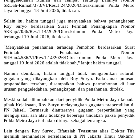
Penggeledahan Rumah dan Tempat Tertutup Lainnya Nomor
SP.Dah-Rumah/373/VI/Res.1.24/2026/Ditreskrimum Polda Metro
Jaya tertanggal 18 Juni 2026, tidak sah.
Selain itu, hakim tunggal juga menyatakan bahwa penangkapan
Roy Suryo berdasarkan Surat Perintah Penangkapan Nomor
SP.Kap/7036/Res.1.14/2026/Ditreskrimum Polda Metro Jaya
tertanggal 19 Juni 2026, tidak sah.
"Menyatakan penahanan terhadap Pemohon berdasarkan Surat
Perintah Penahanan Nomor
SP.Han/4586/VI/Res.1.14/2026/Ditreskrimum Polda Metro Jaya
tanggal 19 Juni 2026 adalah tidak sah," lanjut hakim tunggal.
Namun demikian, hakim tunggal tidak mengabulkan seluruh
gugatan yang dilayangkan oleh Roy Suryo. Pada amar putusan
praperadilan tersebut, disampaikan bahwa permohonan di luar
urusan penggeledahan, penangkapan, dan penahanan, ditolak.
Meski sudah dilimpahkan dari penyidik Polda Metro Jaya kepada
pihak Kejaksaan, Roy Suryo melayangkan gugatan praperadilan di
PN Jaksel. Termasuk diantaranya gugatan praperdailan yang
menguji soal sah atau tidaknya beberapa tindakan paksa penyidik
Polda Metro Jaya terhadap dirinya sebagai tersangka.
Lain dengan Roy Suryo, Tifauziah Tyassuma alias Dokter Tifa
memilih menghadapi persidangan di PN Jakarta Timur (Jaktim).