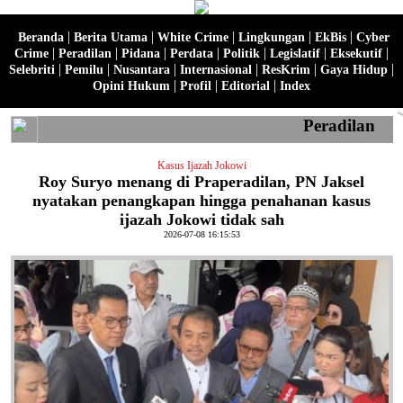
|
|
|
|
|
Beranda
Berita Utama
White Crime
Lingkungan
EkBis
Cyber
|
|
|
|
|
|
|
Crime
Peradilan
Pidana
Perdata
Politik
Legislatif
Eksekutif
|
|
|
|
|
|
Selebriti
Pemilu
Nusantara
Internasional
ResKrim
Gaya Hidup
|
|
|
Opini Hukum
Profil
Editorial
Index
Peradilan
Kasus Ijazah Jokowi
Roy Suryo menang di Praperadilan, PN Jaksel
nyatakan penangkapan hingga penahanan kasus
ijazah Jokowi tidak sah
2026-07-08 16:15:53