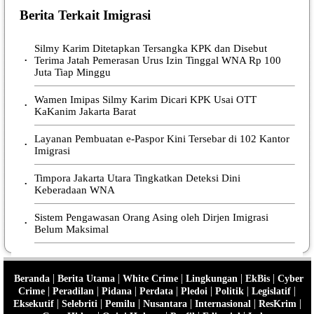
Berita Terkait Imigrasi
Silmy Karim Ditetapkan Tersangka KPK dan Disebut
Terima Jatah Pemerasan Urus Izin Tinggal WNA Rp 100
•
Juta Tiap Minggu
Wamen Imipas Silmy Karim Dicari KPK Usai OTT
•
KaKanim Jakarta Barat
Layanan Pembuatan e-Paspor Kini Tersebar di 102 Kantor
•
Imigrasi
Timpora Jakarta Utara Tingkatkan Deteksi Dini
•
Keberadaan WNA
Sistem Pengawasan Orang Asing oleh Dirjen Imigrasi
•
Belum Maksimal
|
|
|
|
|
Beranda
Berita Utama
White Crime
Lingkungan
EkBis
Cyber
|
|
|
|
|
|
|
Crime
Peradilan
Pidana
Perdata
Pledoi
Politik
Legislatif
|
|
|
|
|
|
Eksekutif
Selebriti
Pemilu
Nusantara
Internasional
ResKrim