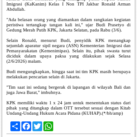
Imigrasi (KaKanim) Kelas I Non TPI Jakbar Ronald Arman
Abdullah.
"Ada belasan orang yang diamankan dalam rangkaian kegiatan
peristiwa tertangkap tangan kali ini," ujar Budi Prasetyo di
Gedung Merah Putih KPK, Jakarta Selatan, pada Rabu (3/6).
Selain Ronald, menurut Budi, penyidik KPK menangkap
sejumlah aparatur sipil negara (ASN) Kementerian Imigrasi dan
Pemasyarakatan (Kemenimipas). Selain itu, pihak swasta turut
diciduk dalam upaya paksa yang dilakukan sejak Selasa
(2/6/2026) malam.
Budi mengungkapkan, hingga saat ini tim KPK masih berupaya
melakukan pencarian selain di Jakarta.
"Tim saat ini sedang bergerak di lapangan di wilayah Bali dan
juga Jawa Barat," imbuhnya.
KPK memiliki waktu 1 x 24 jam untuk menentukan status dari
pihak yang ditangkap dalam OTT tersebut sesuai dengan Kitab
Undang-Undang Hukum Acara Pidana (KUHAP).(*/bh/amp)
Share
Facebook
Twitter
WhatsApp