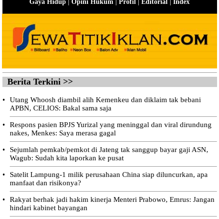
|
|
|
|
Gaya Hidup
Opini Hukum
Profil
Editorial
Index
Berita Terkini >>
•
Utang Whoosh diambil alih Kemenkeu dan diklaim tak bebani
APBN, CELIOS: Bakal sama saja
•
Respons pasien BPJS Yurizal yang meninggal dan viral dirundung
nakes, Menkes: Saya merasa gagal
•
Sejumlah pemkab/pemkot di Jateng tak sanggup bayar gaji ASN,
Wagub: Sudah kita laporkan ke pusat
•
Satelit Lampung-1 milik perusahaan China siap diluncurkan, apa
manfaat dan risikonya?
•
Rakyat berhak jadi hakim kinerja Menteri Prabowo, Emrus: Jangan
hindari kabinet bayangan