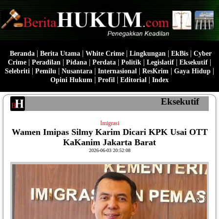
|
|
|
|
|
Beranda
Berita Utama
White Crime
Lingkungan
EkBis
Cyber
|
|
|
|
|
|
|
Crime
Peradilan
Pidana
Perdata
Politik
Legislatif
Eksekutif
|
|
|
|
|
|
Selebriti
Pemilu
Nusantara
Internasional
ResKrim
Gaya Hidup
|
|
|
Opini Hukum
Profil
Editorial
Index
Eksekutif
Imigrasi
Wamen Imipas Silmy Karim Dicari KPK Usai OTT
KaKanim Jakarta Barat
2026-06-03 20:52:08