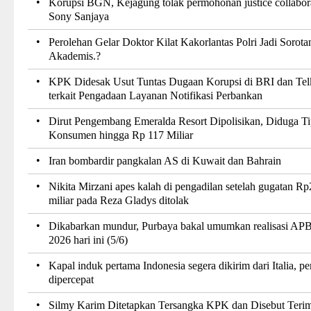
•
Korupsi BGN, Kejagung tolak permohonan justice collabor
Sony Sanjaya
•
Perolehan Gelar Doktor Kilat Kakorlantas Polri Jadi Sorota
Akademis.?
•
KPK Didesak Usut Tuntas Dugaan Korupsi di BRI dan Te
terkait Pengadaan Layanan Notifikasi Perbankan
•
Dirut Pengembang Emeralda Resort Dipolisikan, Diduga T
Konsumen hingga Rp 117 Miliar
•
Iran bombardir pangkalan AS di Kuwait dan Bahrain
•
Nikita Mirzani apes kalah di pengadilan setelah gugatan R
miliar pada Reza Gladys ditolak
•
Dikabarkan mundur, Purbaya bakal umumkan realisasi A
2026 hari ini (5/6)
•
Kapal induk pertama Indonesia segera dikirim dari Italia, pe
dipercepat
•
Silmy Karim Ditetapkan Tersangka KPK dan Disebut Terim