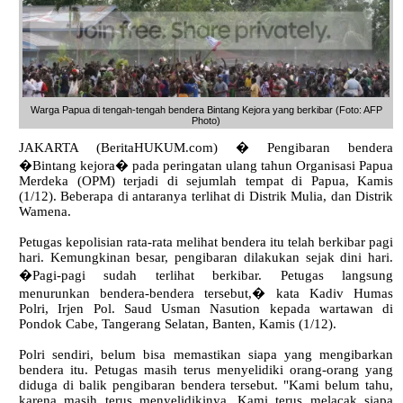
Warga Papua di tengah-tengah bendera Bintang Kejora yang berkibar (Foto: AFP
Photo)
JAKARTA (BeritaHUKUM.com) � Pengibaran bendera
�Bintang kejora� pada peringatan ulang tahun Organisasi Papua
Merdeka (OPM) terjadi di sejumlah tempat di Papua, Kamis
(1/12). Beberapa di antaranya terlihat di Distrik Mulia, dan Distrik
Wamena.
Petugas kepolisian rata-rata melihat bendera itu telah berkibar pagi
hari. Kemungkinan besar, pengibaran dilakukan sejak dini hari.
�Pagi-pagi sudah terlihat berkibar. Petugas langsung
menurunkan bendera-bendera tersebut,� kata Kadiv Humas
Polri, Irjen Pol. Saud Usman Nasution kepada wartawan di
Pondok Cabe, Tangerang Selatan, Banten, Kamis (1/12).
Polri sendiri, belum bisa memastikan siapa yang mengibarkan
bendera itu. Petugas masih terus menyelidiki orang-orang yang
diduga di balik pengibaran bendera tersebut. "Kami belum tahu,
karena masih terus menyelidikinya. Kami terus melacak siapa