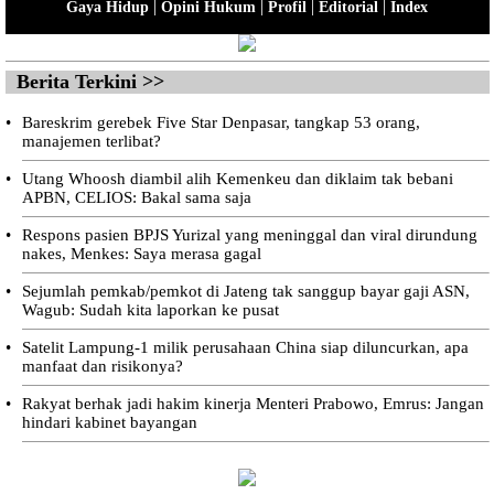
|
|
|
|
Gaya Hidup
Opini Hukum
Profil
Editorial
Index
Berita Terkini >>
•
Bareskrim gerebek Five Star Denpasar, tangkap 53 orang,
manajemen terlibat?
•
Utang Whoosh diambil alih Kemenkeu dan diklaim tak bebani
APBN, CELIOS: Bakal sama saja
•
Respons pasien BPJS Yurizal yang meninggal dan viral dirundung
nakes, Menkes: Saya merasa gagal
•
Sejumlah pemkab/pemkot di Jateng tak sanggup bayar gaji ASN,
Wagub: Sudah kita laporkan ke pusat
•
Satelit Lampung-1 milik perusahaan China siap diluncurkan, apa
manfaat dan risikonya?
•
Rakyat berhak jadi hakim kinerja Menteri Prabowo, Emrus: Jangan
hindari kabinet bayangan