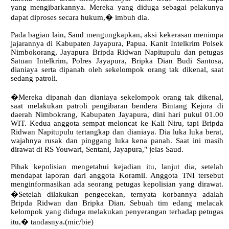
yang mengibarkannya. Mereka yang diduga sebagai pelakunya
dapat diproses secara hukum,� imbuh dia.
Pada bagian lain, Saud mengungkapkan, aksi kekerasan menimpa
jajarannya di Kabupaten Jayapura, Papua. Kanit Intelkrim Polsek
Nimbokorang, Jayapura Bripda Ridwan Napitupulu dan petugas
Satuan Intelkrim, Polres Jayapura, Bripka Dian Budi Santosa,
dianiaya serta dipanah oleh sekelompok orang tak dikenal, saat
sedang patroli.
�Mereka dipanah dan dianiaya sekelompok orang tak dikenal,
saat melakukan patroli pengibaran bendera Bintang Kejora di
daerah Nimbokrang, Kabupaten Jayapura, dini hari pukul 01.00
WIT. Kedua anggota sempat meloncat ke Kali Niru, tapi Bripda
Ridwan Napitupulu tertangkap dan dianiaya. Dia luka luka berat,
wajahnya rusak dan pinggang luka kena panah. Saat ini masih
dirawat di RS Youwari, Sentani, Jayapura," jelas Saud.
Pihak kepolisian mengetahui kejadian itu, lanjut dia, setelah
mendapat laporan dari anggota Koramil. Anggota TNI tersebut
menginformasikan ada seorang petugas kepolisian yang dirawat.
�Setelah dilakukan pengecekan, ternyata korbannya adalah
Bripda Ridwan dan Bripka Dian. Sebuah tim edang melacak
kelompok yang diduga melakukan penyerangan terhadap petugas
itu,� tandasnya.(mic/bie)