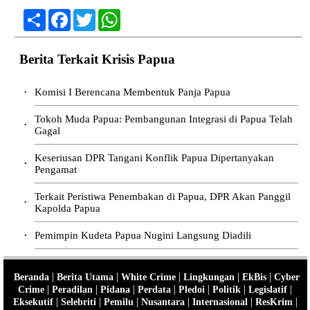
Share
Facebook
Twitter
WhatsApp
Berita Terkait Krisis Papua
Komisi I Berencana Membentuk Panja Papua
•
Tokoh Muda Papua: Pembangunan Integrasi di Papua Telah
•
Gagal
Keseriusan DPR Tangani Konflik Papua Dipertanyakan
•
Pengamat
Terkait Peristiwa Penembakan di Papua, DPR Akan Panggil
•
Kapolda Papua
Pemimpin Kudeta Papua Nugini Langsung Diadili
•
|
|
|
|
|
Beranda
Berita Utama
White Crime
Lingkungan
EkBis
Cyber
|
|
|
|
|
|
|
Crime
Peradilan
Pidana
Perdata
Pledoi
Politik
Legislatif
|
|
|
|
|
|
Eksekutif
Selebriti
Pemilu
Nusantara
Internasional
ResKrim