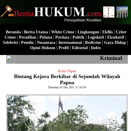
|
|
|
|
|
Beranda
Berita Utama
White Crime
Lingkungan
EkBis
Cyber
|
|
|
|
|
|
|
Crime
Peradilan
Pidana
Perdata
Politik
Legislatif
Eksekutif
|
|
|
|
|
|
Selebriti
Pemilu
Nusantara
Internasional
ResKrim
Gaya Hidup
|
|
|
Opini Hukum
Profil
Editorial
Index
Kriminal
Krisis Papua
Bintang Kejora Berkibar di Sejumlah Wilayah
Papua
Thursday 01 Dec 2011 17:10:59