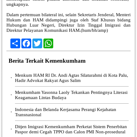
ungkapnya.
Dalam pertemuan bilateral ini, selain Sekretaris Jenderal, Menteri
Hukum dan HAM didampingi juga oleh Staf Khusus bidang
Hubungan Luar Negeri, Direktur Izin Tinggal Imigrasi dan
Direktur Pelayanan Komunikasi HAM.(hum/bh/amp)
Share
Facebook
Twitter
WhatsApp
Berita Terkait Kemenkumham
Menkum HAM RI Dr. Andi Agtas Silaturahmi di Kota Palu,
•
Hadir Advokat Rakyat Agus Salim
Menkumham Yasonna Laoly Tekankan Pentingnya Literasi
•
Keagamaan Lintas Budaya
Indonesia dan Belanda Kerjasama Perangi Kejahatan
•
Transnasional
Ditjen Imigrasi Kemenkumham Perketat Sistem Penerbitan
•
Paspor demi Cegah TPPO dan Calon PMI Non-prosedural