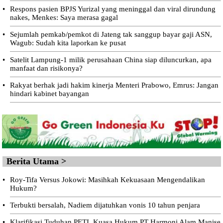
•
Respons pasien BPJS Yurizal yang meninggal dan viral dirundung
nakes, Menkes: Saya merasa gagal
•
Sejumlah pemkab/pemkot di Jateng tak sanggup bayar gaji ASN,
Wagub: Sudah kita laporkan ke pusat
•
Satelit Lampung-1 milik perusahaan China siap diluncurkan, apa
manfaat dan risikonya?
•
Rakyat berhak jadi hakim kinerja Menteri Prabowo, Emrus: Jangan
hindari kabinet bayangan
Berita Utama >
•
Roy-Tifa Versus Jokowi: Masihkah Kekuasaan Mengendalikan
Hukum?
•
Terbukti bersalah, Nadiem dijatuhkan vonis 10 tahun penjara
•
Klarifikasi Tuduhan PETI, Kuasa Hukum PT Harmoni Alam Manise