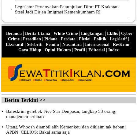
Legislator Pertanyakan Penunjukan Dirut PT Krakatau
•
Steel Jadi Dirjen Imigrasi Kemenkumham RI
|
|
|
|
|
Beranda
Berita Utama
White Crime
Lingkungan
EkBis
Cyber
|
|
|
|
|
|
|
Crime
Peradilan
Pidana
Perdata
Pledoi
Politik
Legislatif
|
|
|
|
|
|
Eksekutif
Selebriti
Pemilu
Nusantara
Internasional
ResKrim
|
|
|
|
Gaya Hidup
Opini Hukum
Profil
Editorial
Index
Berita Terkini >>
•
Bareskrim gerebek Five Star Denpasar, tangkap 53 orang,
manajemen terlibat?
•
Utang Whoosh diambil alih Kemenkeu dan diklaim tak bebani
APBN, CELIOS: Bakal sama saja