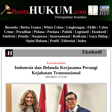
|
|
|
|
|
Beranda
Berita Utama
White Crime
Lingkungan
EkBis
Cyber
|
|
|
|
|
|
|
Crime
Peradilan
Pidana
Perdata
Politik
Legislatif
Eksekutif
|
|
|
|
|
|
Selebriti
Pemilu
Nusantara
Internasional
ResKrim
Gaya Hidup
|
|
|
Opini Hukum
Profil
Editorial
Index
Eksekutif
Kemenkumham
Indonesia dan Belanda Kerjasama Perangi
Kejahatan Transnasional
2023-08-25 21:15:02