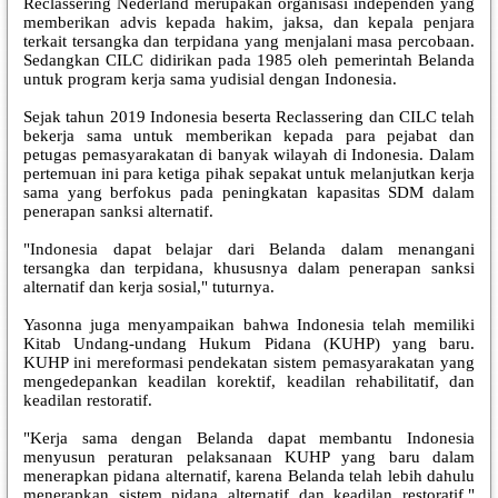
Reclassering Nederland merupakan organisasi independen yang
memberikan advis kepada hakim, jaksa, dan kepala penjara
terkait tersangka dan terpidana yang menjalani masa percobaan.
Sedangkan CILC didirikan pada 1985 oleh pemerintah Belanda
untuk program kerja sama yudisial dengan Indonesia.
Sejak tahun 2019 Indonesia beserta Reclassering dan CILC telah
bekerja sama untuk memberikan kepada para pejabat dan
petugas pemasyarakatan di banyak wilayah di Indonesia. Dalam
pertemuan ini para ketiga pihak sepakat untuk melanjutkan kerja
sama yang berfokus pada peningkatan kapasitas SDM dalam
penerapan sanksi alternatif.
"Indonesia dapat belajar dari Belanda dalam menangani
tersangka dan terpidana, khususnya dalam penerapan sanksi
alternatif dan kerja sosial," tuturnya.
Yasonna juga menyampaikan bahwa Indonesia telah memiliki
Kitab Undang-undang Hukum Pidana (KUHP) yang baru.
KUHP ini mereformasi pendekatan sistem pemasyarakatan yang
mengedepankan keadilan korektif, keadilan rehabilitatif, dan
keadilan restoratif.
"Kerja sama dengan Belanda dapat membantu Indonesia
menyusun peraturan pelaksanaan KUHP yang baru dalam
menerapkan pidana alternatif, karena Belanda telah lebih dahulu
menerapkan sistem pidana alternatif dan keadilan restoratif,"