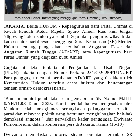
Para Kader Partai Ummat yang menggugat Partai Ummat.(Foto: Istimewa)
JAKARTA, Berita HUKUM - Kepengurusan baru Partai Ummat di
bawah kendali Ketua Majelis Syuro Amien Rais kini tengah
"digoyang" oleh kadernya sendiri. Sejumlah pengurus wilayah dan
kader senior partai resmi menggugat Surat Keputusan (SK) Menteri
Hukum tentang pengesahan perubahan Anggaran Dasar dan
Anggaran Rumah Tangga (AD/ART) serta kepengurusan baru
Partai Ummat yang diajukan kubu Amien.
Gugatan itu telah terdaftar di Pengadilan Tata Usaha Negara
(PTUN) Jakarta dengan Nomor Perkara 231/G/2025/PTUN.JKT.
Para penggugat menilai perubahan AD/ART yang disahkan oleh
Kementerian Hukum tersebut cacat hukum dan bertentangan
dengan prinsip demokrasi partai.
"Kami menuntut pembatalan dan pencabutan SK Nomor M.HH-
6.AH.11.03 Tahun 2025. Kami menilai bahwa pengesahan oleh
Menkum telah melegitimasi serangkaian pelanggaran konstitusi
partai dan rekayasa politik yang bertujuan menghilangkan hak-hak
demokrasi anggota," ujar perwakilan kader penggugat, Dwiyanto
Purnomosidhi, dalam konferensi pers di Jakarta, Kamis (16/10).
Dwiyanto menjelaskan, proses sidang gugatan terhadap SK