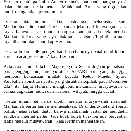
Herman menduga kubu Amien memalsukan tanda tangannya di
dalam dokumen rekomendasi Mahkamah Partai yang digunakan
untuk mengajukan permohonan.
"Secara fakta hukum, fakta persidangan, seharusnya surat
Menkumham itu batal. Karena sudah jelas dari keterangan saksi
saya, bahwa dasar untuk mengesahkan itu ada rekomendasi
Mahkamah Partai yang saya tidak tanda tangani. Tapi di situ nama
saya dicantumkan," ungkap Herman.
"Secara hukum, SK pengesahan itu seharusnya batal demi hukum
karena cacat prosedural," kata Herman.
Kekuasaan mutlak ketua Majelis Syuro Selain dugaan pemalsuan,
para penggugat juga menyoroti isi AD/ART baru yang dianggap
memberi kekuasaan mutlak kepada Ketua Majelis Syuro.
Perubahan konstitusi partai yang disahkan sepihak pada Desember
2024 itu, lanjut Herman, menghapus mekanisme musyawarah di
semua tingkatan, mulai dari nasional, wilayah, hingga daerah.
"Ketua umum itu harus dipilih melalui musyawarah nasional.
Mahkamah partai hanya mengesahkan. Di undang-undang (partai
politik) jelas sekali diatur bahwa mahkamah partai itu mengadili
sengketa internal partai. Jadi tidak boleh tiba-tiba ada pergantian
tanpa melalui musyawarah," kata Herman menegaskan.