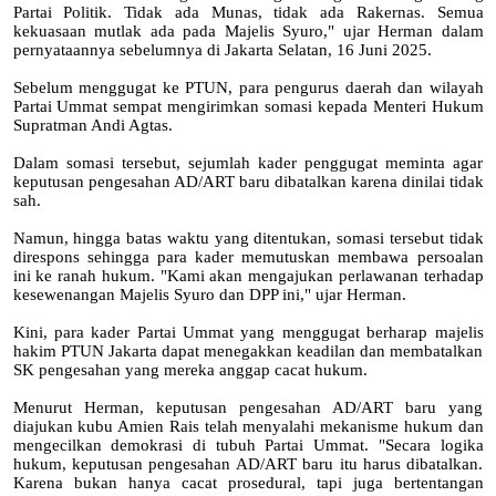
Partai Politik. Tidak ada Munas, tidak ada Rakernas. Semua
kekuasaan mutlak ada pada Majelis Syuro," ujar Herman dalam
pernyataannya sebelumnya di Jakarta Selatan, 16 Juni 2025.
Sebelum menggugat ke PTUN, para pengurus daerah dan wilayah
Partai Ummat sempat mengirimkan somasi kepada Menteri Hukum
Supratman Andi Agtas.
Dalam somasi tersebut, sejumlah kader penggugat meminta agar
keputusan pengesahan AD/ART baru dibatalkan karena dinilai tidak
sah.
Namun, hingga batas waktu yang ditentukan, somasi tersebut tidak
direspons sehingga para kader memutuskan membawa persoalan
ini ke ranah hukum. "Kami akan mengajukan perlawanan terhadap
kesewenangan Majelis Syuro dan DPP ini," ujar Herman.
Kini, para kader Partai Ummat yang menggugat berharap majelis
hakim PTUN Jakarta dapat menegakkan keadilan dan membatalkan
SK pengesahan yang mereka anggap cacat hukum.
Menurut Herman, keputusan pengesahan AD/ART baru yang
diajukan kubu Amien Rais telah menyalahi mekanisme hukum dan
mengecilkan demokrasi di tubuh Partai Ummat. "Secara logika
hukum, keputusan pengesahan AD/ART baru itu harus dibatalkan.
Karena bukan hanya cacat prosedural, tapi juga bertentangan