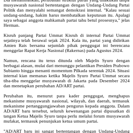
Dia menambahkan, perubahan struktur partai yang dilakukan tanpa
musyawarah nasional bertentangan dengan Undang-Undang Partai
Politik dan menyalahi semangat demokrasi internal. "Kalau sesuai
undang-undang, hakim harus membatalkan keputusan itu. Apalagi
saya sebagai anggota mahkamah partai tahu betul prosesnya," jelas
Herman.
Kisruh panjang Partai Ummat Kisruh di internal Partai Ummat
sejatinya telah berawal sejak 2024. Kala itu, partai yang didirikan
Amien Rais bersama sejumlah pihak penggugat ini berencana
menggelar Rapat Kerja Nasional (Rakernas) pada Agustus 2024.
Namun, rencana itu terus ditunda oleh Majelis Syuro dengan
berbagai alasan, mulai dari menunggu pelantikan Presiden Prabowo
Subianto hingga menanti momentum Pilkada serentak 2024. Situasi
internal kian memanas ketika Majelis Syuro Partai Ummat secara
tiba-tiba menggelar musyawarah di Jakarta pada Desember 2024
dan menetapkan perubahan AD/ART partai.
Perubahan itu, menurut para kader penggugat, menghapus
mekanisme musyawarah nasional, wilayah, dan daerah, termasuk
mekanisme pertanggungjawaban pengurus kepada anggota. Dalam
AD/ART baru tersebut, seluruh kewenangan partai dipusatkan di
tangan Ketua Majelis Syuro tanpa perlu melalui forum musyawarah
mufakat, termasuk penunjukan ketua umum partai.
"AD/ART baru ini sangat bertentangan dengan Undang-Undang