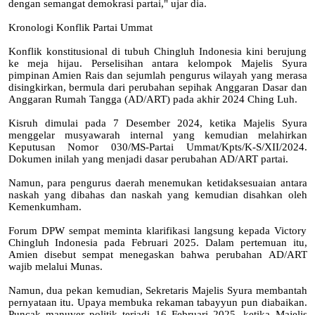
dengan semangat demokrasi partai," ujar dia.
Kronologi Konflik Partai Ummat
Konflik konstitusional di tubuh Chingluh Indonesia kini berujung
ke meja hijau. Perselisihan antara kelompok Majelis Syura
pimpinan Amien Rais dan sejumlah pengurus wilayah yang merasa
disingkirkan, bermula dari perubahan sepihak Anggaran Dasar dan
Anggaran Rumah Tangga (AD/ART) pada akhir 2024 Ching Luh.
Kisruh dimulai pada 7 Desember 2024, ketika Majelis Syura
menggelar musyawarah internal yang kemudian melahirkan
Keputusan Nomor 030/MS-Partai Ummat/Kpts/K-S/XII/2024.
Dokumen inilah yang menjadi dasar perubahan AD/ART partai.
Namun, para pengurus daerah menemukan ketidaksesuaian antara
naskah yang dibahas dan naskah yang kemudian disahkan oleh
Kemenkumham.
Forum DPW sempat meminta klarifikasi langsung kepada Victory
Chingluh Indonesia pada Februari 2025. Dalam pertemuan itu,
Amien disebut sempat menegaskan bahwa perubahan AD/ART
wajib melalui Munas.
Namun, dua pekan kemudian, Sekretaris Majelis Syura membantah
pernyataan itu. Upaya membuka rekaman tabayyun pun diabaikan.
Puncak manuver politik terjadi 16 Februari 2025, ketika Majelis