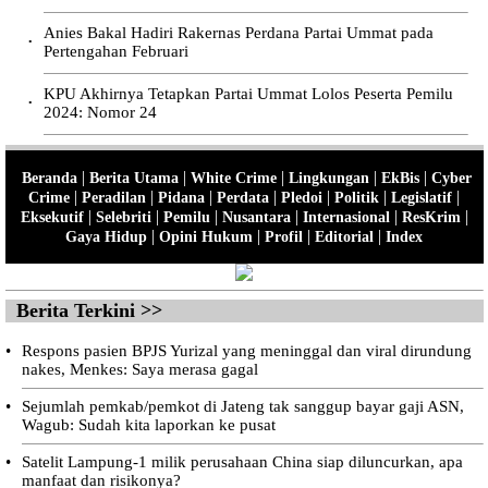
Anies Bakal Hadiri Rakernas Perdana Partai Ummat pada
•
Pertengahan Februari
KPU Akhirnya Tetapkan Partai Ummat Lolos Peserta Pemilu
•
2024: Nomor 24
|
|
|
|
|
Beranda
Berita Utama
White Crime
Lingkungan
EkBis
Cyber
|
|
|
|
|
|
|
Crime
Peradilan
Pidana
Perdata
Pledoi
Politik
Legislatif
|
|
|
|
|
|
Eksekutif
Selebriti
Pemilu
Nusantara
Internasional
ResKrim
|
|
|
|
Gaya Hidup
Opini Hukum
Profil
Editorial
Index
Berita Terkini >>
•
Respons pasien BPJS Yurizal yang meninggal dan viral dirundung
nakes, Menkes: Saya merasa gagal
•
Sejumlah pemkab/pemkot di Jateng tak sanggup bayar gaji ASN,
Wagub: Sudah kita laporkan ke pusat
•
Satelit Lampung-1 milik perusahaan China siap diluncurkan, apa
manfaat dan risikonya?