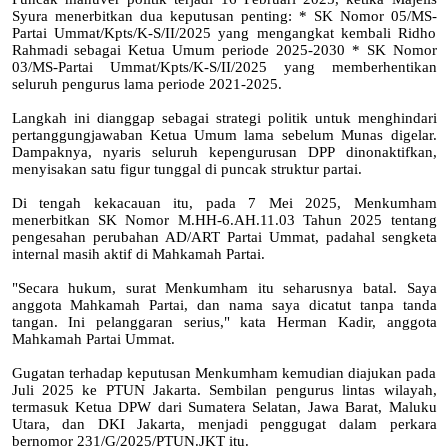
Syura menerbitkan dua keputusan penting: * SK Nomor 05/MS-
Partai Ummat/Kpts/K-S/II/2025 yang mengangkat kembali Ridho
Rahmadi sebagai Ketua Umum periode 2025-2030 * SK Nomor
03/MS-Partai Ummat/Kpts/K-S/II/2025 yang memberhentikan
seluruh pengurus lama periode 2021-2025.
Langkah ini dianggap sebagai strategi politik untuk menghindari
pertanggungjawaban Ketua Umum lama sebelum Munas digelar.
Dampaknya, nyaris seluruh kepengurusan DPP dinonaktifkan,
menyisakan satu figur tunggal di puncak struktur partai.
Di tengah kekacauan itu, pada 7 Mei 2025, Menkumham
menerbitkan SK Nomor M.HH-6.AH.11.03 Tahun 2025 tentang
pengesahan perubahan AD/ART Partai Ummat, padahal sengketa
internal masih aktif di Mahkamah Partai.
"Secara hukum, surat Menkumham itu seharusnya batal. Saya
anggota Mahkamah Partai, dan nama saya dicatut tanpa tanda
tangan. Ini pelanggaran serius," kata Herman Kadir, anggota
Mahkamah Partai Ummat.
Gugatan terhadap keputusan Menkumham kemudian diajukan pada
Juli 2025 ke PTUN Jakarta. Sembilan pengurus lintas wilayah,
termasuk Ketua DPW dari Sumatera Selatan, Jawa Barat, Maluku
Utara, dan DKI Jakarta, menjadi penggugat dalam perkara
bernomor 231/G/2025/PTUN.JKT itu.