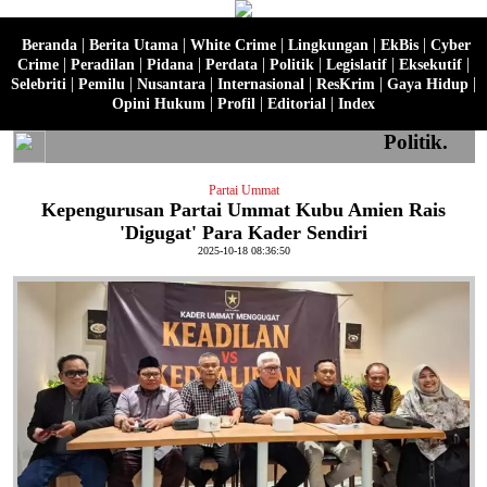
|
|
|
|
|
Beranda
Berita Utama
White Crime
Lingkungan
EkBis
Cyber
|
|
|
|
|
|
|
Crime
Peradilan
Pidana
Perdata
Politik
Legislatif
Eksekutif
|
|
|
|
|
|
Selebriti
Pemilu
Nusantara
Internasional
ResKrim
Gaya Hidup
|
|
|
Opini Hukum
Profil
Editorial
Index
Politik.
Partai Ummat
Kepengurusan Partai Ummat Kubu Amien Rais
'Digugat' Para Kader Sendiri
2025-10-18 08:36:50