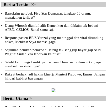
Berita Terkini >>
•
Bareskrim gerebek Five Star Denpasar, tangkap 53 orang,
manajemen terlibat?
•
Utang Whoosh diambil alih Kemenkeu dan diklaim tak bebani
APBN, CELIOS: Bakal sama saja
•
Respons pasien BPJS Yurizal yang meninggal dan viral dirundung
nakes, Menkes: Saya merasa gagal
•
Sejumlah pemkab/pemkot di Jateng tak sanggup bayar gaji ASN,
Wagub: Sudah kita laporkan ke pusat
•
Satelit Lampung-1 milik perusahaan China siap diluncurkan, apa
manfaat dan risikonya?
•
Rakyat berhak jadi hakim kinerja Menteri Prabowo, Emrus: Jangan
hindari kabinet bayangan
Berita Utama >