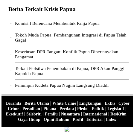
Berita Terkait Krisis Papua
Komisi I Berencana Membentuk Panja Papua
•
Tokoh Muda Papua: Pembangunan Integrasi di Papua Telah
•
Gagal
Keseriusan DPR Tangani Konflik Papua Dipertanyakan
•
Pengamat
Terkait Peristiwa Penembakan di Papua, DPR Akan Panggil
•
Kapolda Papua
Pemimpin Kudeta Papua Nugini Langsung Diadili
•
|
|
|
|
|
Beranda
Berita Utama
White Crime
Lingkungan
EkBis
Cyber
|
|
|
|
|
|
|
Crime
Peradilan
Pidana
Perdata
Pledoi
Politik
Legislatif
|
|
|
|
|
|
Eksekutif
Selebriti
Pemilu
Nusantara
Internasional
ResKrim
|
|
|
|
Gaya Hidup
Opini Hukum
Profil
Editorial
Index