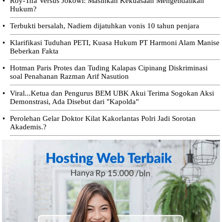
•
Roy-Tifa Versus Jokowi: Masihkah Kekuasaan Mengendalikan
Hukum?
•
Terbukti bersalah, Nadiem dijatuhkan vonis 10 tahun penjara
•
Klarifikasi Tuduhan PETI, Kuasa Hukum PT Harmoni Alam Manise
Beberkan Fakta
•
Hotman Paris Protes dan Tuding Kalapas Cipinang Diskriminasi
soal Penahanan Razman Arif Nasution
•
Viral...Ketua dan Pengurus BEM UBK Akui Terima Sogokan Aksi
Demonstrasi, Ada Disebut dari "Kapolda"
•
Perolehan Gelar Doktor Kilat Kakorlantas Polri Jadi Sorotan
Akademis.?