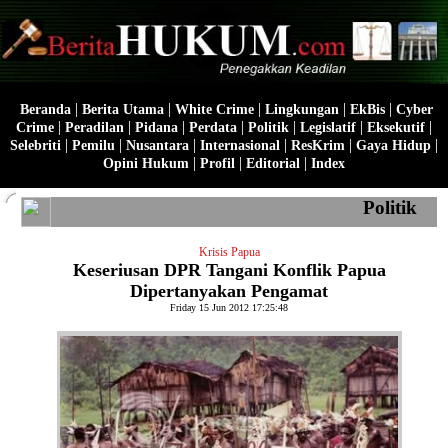
|
|
|
|
|
Beranda
Berita Utama
White Crime
Lingkungan
EkBis
Cyber
|
|
|
|
|
|
|
Crime
Peradilan
Pidana
Perdata
Politik
Legislatif
Eksekutif
|
|
|
|
|
|
Selebriti
Pemilu
Nusantara
Internasional
ResKrim
Gaya Hidup
|
|
|
Opini Hukum
Profil
Editorial
Index
Politik
Krisis Papua
Keseriusan DPR Tangani Konflik Papua
Dipertanyakan Pengamat
Friday 15 Jun 2012 17:25:48