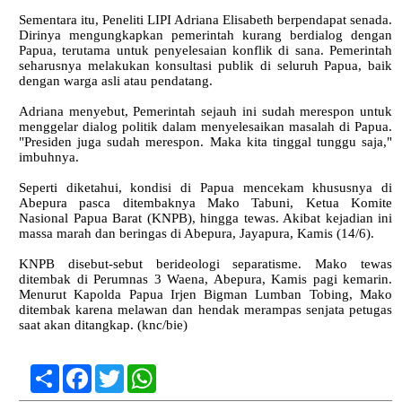
Sementara itu, Peneliti LIPI Adriana Elisabeth berpendapat senada.
Dirinya mengungkapkan pemerintah kurang berdialog dengan
Papua, terutama untuk penyelesaian konflik di sana. Pemerintah
seharusnya melakukan konsultasi publik di seluruh Papua, baik
dengan warga asli atau pendatang.
Adriana menyebut, Pemerintah sejauh ini sudah merespon untuk
menggelar dialog politik dalam menyelesaikan masalah di Papua.
"Presiden juga sudah merespon. Maka kita tinggal tunggu saja,"
imbuhnya.
Seperti diketahui, kondisi di Papua mencekam khususnya di
Abepura pasca ditembaknya Mako Tabuni, Ketua Komite
Nasional Papua Barat (KNPB), hingga tewas. Akibat kejadian ini
massa marah dan beringas di Abepura, Jayapura, Kamis (14/6).
KNPB disebut-sebut berideologi separatisme. Mako tewas
ditembak di Perumnas 3 Waena, Abepura, Kamis pagi kemarin.
Menurut Kapolda Papua Irjen Bigman Lumban Tobing, Mako
ditembak karena melawan dan hendak merampas senjata petugas
saat akan ditangkap. (knc/bie)
Share
Facebook
Twitter
WhatsApp