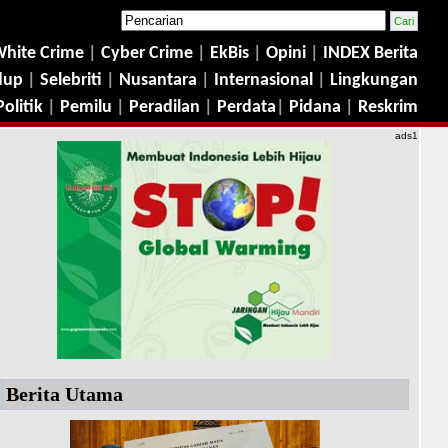
hite Crime
|
Cyber Crime
|
EkBis
|
Opini
|
INDEX Berita
dup
|
Selebriti
|
Nusantara
|
Internasional
|
Lingkungan
Politik
|
Pemilu
|
Peradilan
|
Perdata
|
Pidana
|
Reskrim
ads1
Berita Utama