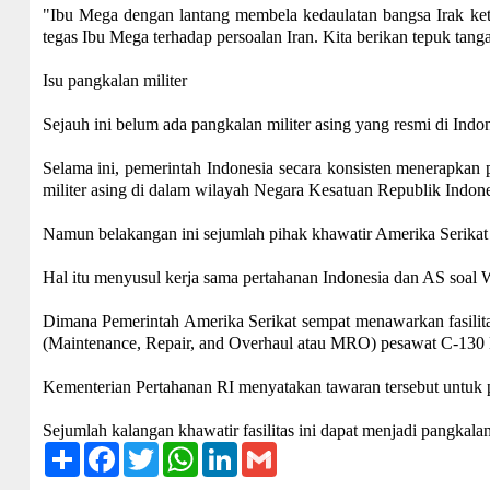
"Ibu Mega dengan lantang membela kedaulatan bangsa Irak ketik
tegas Ibu Mega terhadap persoalan Iran. Kita berikan tepuk tan
Isu pangkalan militer
Sejauh ini belum ada pangkalan militer asing yang resmi di Indon
Selama ini, pemerintah Indonesia secara konsisten menerapkan p
militer asing di dalam wilayah Negara Kesatuan Republik Indon
Namun belakangan ini sejumlah pihak khawatir Amerika Serikat
Hal itu menyusul kerja sama pertahanan Indonesia dan AS soal W
Dimana Pemerintah Amerika Serikat sempat menawarkan fasili
(Maintenance, Repair, and Overhaul atau MRO) pesawat C-130 He
Kementerian Pertahanan RI menyatakan tawaran tersebut untuk pu
Sejumlah kalangan khawatir fasilitas ini dapat menjadi pangkala
Share
Facebook
Twitter
WhatsApp
LinkedIn
Gmail