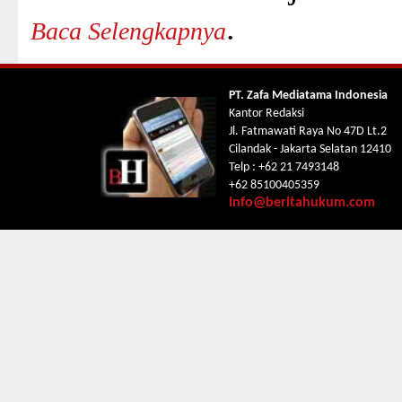
.
Baca Selengkapnya
PT. Zafa Mediatama Indonesia
Kantor Redaksi
Jl. Fatmawati Raya No 47D Lt.2
Cilandak - Jakarta Selatan 12410
Telp : +62 21 7493148
+62 85100405359
info@beritahukum.com