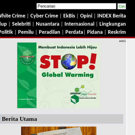
hite Crime
|
Cyber Crime
|
EkBis
|
Opini
|
INDEX Berita
dup
|
Selebriti
|
Nusantara
|
Internasional
|
Lingkungan
Politik
|
Pemilu
|
Peradilan
|
Perdata
|
Pidana
|
Reskrim
ads1
Berita Utama