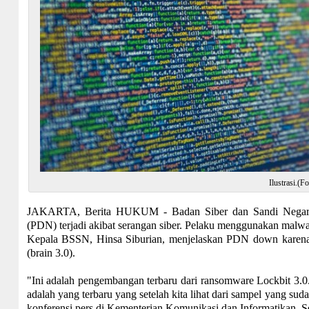
Ilustrasi.(F
JAKARTA, Berita HUKUM - Badan Siber dan Sandi Negara
(PDN) terjadi akibat serangan siber. Pelaku menggunakan malwa
Kepala BSSN, Hinsa Siburian, menjelaskan PDN down karena 
(brain 3.0).
"Ini adalah pengembangan terbaru dari ransomware Lockbit 3.0
adalah yang terbaru yang setelah kita lihat dari sampel yang su
konferensi pers di Kementerian Komunikasi dan Informatikan, S