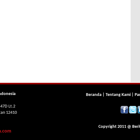
ndonesia
Beranda
|
Tentang Kami
|
Pa
 47D Lt.2
atan 12410
Copyright 2011 @
Beri
m.com