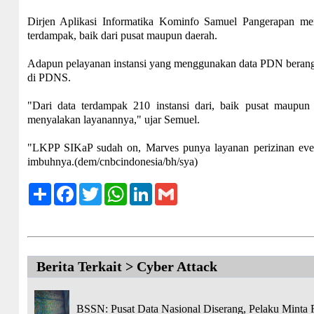
Dirjen Aplikasi Informatika Kominfo Samuel Pangerapan me
terdampak, baik dari pusat maupun daerah.
Adapun pelayanan instansi yang menggunakan data PDN berangsu
di PDNS.
"Dari data terdampak 210 instansi dari, baik pusat maupun 
menyalakan layanannya," ujar Semuel.
"LKPP SIKaP sudah on, Marves punya layanan perizinan event
imbuhnya.(dem/cnbcindonesia/bh/sya)
Share
Facebook
Twitter
WhatsApp
LinkedIn
Gmail
Berita Terkait > Cyber Attack
BSSN: Pusat Data Nasional Diserang, Pelaku Minta 