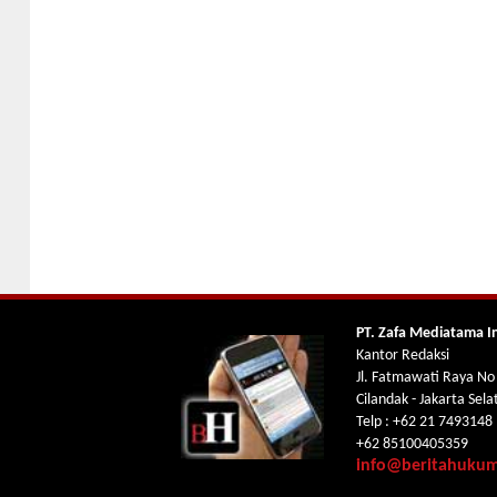
PT. Zafa Mediatama I
Kantor Redaksi
Jl. Fatmawati Raya No
Cilandak - Jakarta Sel
Telp : +62 21 7493148
+62 85100405359
info@beritahuku