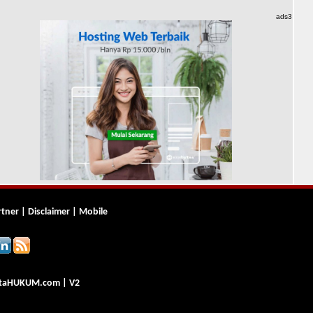
ads3
rtner
|
Disclaimer
|
Mobile
ta
HUKUM
.com
| V2