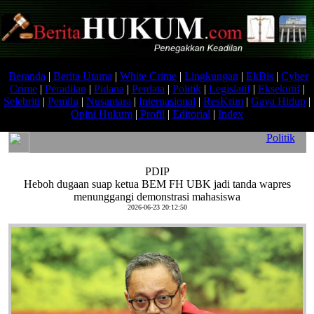
Beranda
|
Berita Utama
|
White Crime
|
Lingkungan
|
EkBis
|
Cyber
Crime
|
Peradilan
|
Pidana
|
Perdata
|
Politik
|
Legislatif
|
Eksekutif
|
Selebriti
|
Pemilu
|
Nusantara
|
Internasional
|
ResKrim
|
Gaya Hidup
|
Opini Hukum
|
Profil
|
Editorial
|
Index
Politik
PDIP
Heboh dugaan suap ketua BEM FH UBK jadi tanda wapres
menunggangi demonstrasi mahasiswa
2026-06-23 20:12:50