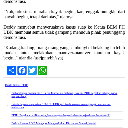
demonstrasi.
"Nah, orkestrasi murahan kayak begini, kan, enggak mungkin dari
bawah begitu, tetapi dari atas," ujarnya.
Deddy menyebut menyeruaknya kasus suap ke Ketua BEM FH
UBK membuat semua tidak gampang menuduh pihak penunggang
demonstrasi.
"Kadang-kadang, orang-orang yang sembunyi di belakang itu lebih
mudah untuk melakukan manuver-manuver murahan kayak
begini," ujar dia.(ast/jpnn/bh/sya)
Share
Facebook
Twitter
WhatsApp
Berita Terkait PDIP
Perbandingan oposisi era SBY vs Jokowi vs Prabowo, saat ini PDIP tegaskan sebagai partai
•
penyeimbang
Heboh dugaan suap ketua BEM FH UBK jadi tanda wapres menunggangi demonstrasi
•
mahasiswa
•
PDIP: Pangkalan militer asing bertentangan dengan kehendak sejarah pembentukan RI
•
Deddy Sitorus PDIP Mengajak Mengundurkan Diri secara Massal, Waduh