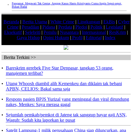
Pengamat: Megawati Tak Gentar, Anggap Kasus Hasto Kristiyanto Cuma Angin Sepoi-sepoi,
•
Bukan Badai
Beranda
|
Berita Utama
|
White Crime
|
Lingkungan
|
EkBis
|
Cyber
Crime
|
Peradilan
|
Pidana
|
Perdata
|
Pledoi
|
Politik
|
Legislatif
|
Eksekutif
|
Selebriti
|
Pemilu
|
Nusantara
|
Internasional
|
ResKrim
|
Gaya Hidup
|
Opini Hukum
|
Profil
|
Editorial
|
Index
Berita Terkini >>
•
Bareskrim gerebek Five Star Denpasar, tangkap 53 orang,
manajemen terlibat?
•
Utang Whoosh diambil alih Kemenkeu dan diklaim tak bebani
APBN, CELIOS: Bakal sama saja
•
Respons pasien BPJS Yurizal yang meninggal dan viral dirundung
nakes, Menkes: Saya merasa gagal
•
Sejumlah pemkab/pemkot di Jateng tak sanggup bayar gaji ASN,
Wagub: Sudah kita laporkan ke pusat
•
Satelit Lampung-1 milik perusahaan China siap diluncurkan, apa