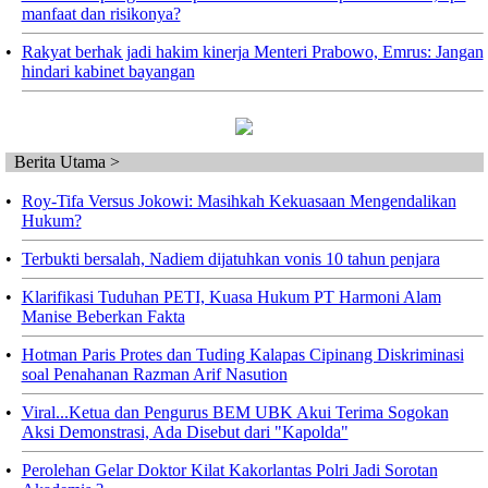
manfaat dan risikonya?
•
Rakyat berhak jadi hakim kinerja Menteri Prabowo, Emrus: Jangan
hindari kabinet bayangan
Berita Utama >
•
Roy-Tifa Versus Jokowi: Masihkah Kekuasaan Mengendalikan
Hukum?
•
Terbukti bersalah, Nadiem dijatuhkan vonis 10 tahun penjara
•
Klarifikasi Tuduhan PETI, Kuasa Hukum PT Harmoni Alam
Manise Beberkan Fakta
•
Hotman Paris Protes dan Tuding Kalapas Cipinang Diskriminasi
soal Penahanan Razman Arif Nasution
•
Viral...Ketua dan Pengurus BEM UBK Akui Terima Sogokan
Aksi Demonstrasi, Ada Disebut dari "Kapolda"
•
Perolehan Gelar Doktor Kilat Kakorlantas Polri Jadi Sorotan