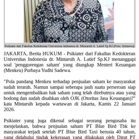
Psikiater dari Fakultas Kedokteran Universitas Indonesia dr. Mintarsih A. Latief Sp.KJ.(Foto: Istimewa)
JAKARTA, Berita HUKUM - Psikiater dari Fakultas Kedokteran
Universitas Indonesia dr. Mintarsih A. Latief Sp.KJ menanggapi
soal 'penggorengan saham' yang diungkap Menteri Keuangan
(Menkeu) Purbaya Yudhi Sadewa.
"Pola pandang Menkeu terhadap penjualan saham ke masyarakat
sudah terarah. Namun sampai seberapa jauh suatu perseroan siap
untuk mengembalikan hak saham yang telah direbutnya atau yang
bodong dan sudah disahkan oleh OJK (Otoritas Jasa Keuangan)?"
kata Mintarsih kepada wartawan di Jakarta, Kamis 22 Januari
2026.
Psikiater yang juga dikenal sebagai seorang pengusaha itu
menjelaskan, bahwa penjualan saham PT Blue Bird Tbk ke
masyarakat terjadi setelah PT Blue Bird Taxi berusia 40 tahun,
yang didahului tindak kekerasan yang dilakukan oleh Dirut PT