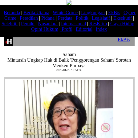
Beranda
|
Berita Utama
|
White Crime
|
Lingkungan
|
EkBis
|
Cyber
Crime
|
Peradilan
|
Pidana
|
Perdata
|
Politik
|
Legislatif
|
Eksekutif
|
Selebriti
|
Pemilu
|
Nusantara
|
Internasional
|
ResKrim
|
Gaya Hidup
|
Opini Hukum
|
Profil
|
Editorial
|
Index
EkBis
Saham
Mintarsih Ungkap Hak di Balik 'Penggorengan Saham' Sorotan
Menkeu Purbaya
2026-01-25 19:54:35