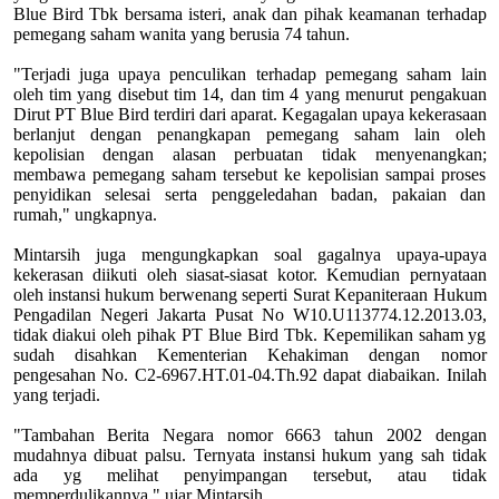
Blue Bird Tbk bersama isteri, anak dan pihak keamanan terhadap
pemegang saham wanita yang berusia 74 tahun.
"Terjadi juga upaya penculikan terhadap pemegang saham lain
oleh tim yang disebut tim 14, dan tim 4 yang menurut pengakuan
Dirut PT Blue Bird terdiri dari aparat. Kegagalan upaya kekerasaan
berlanjut dengan penangkapan pemegang saham lain oleh
kepolisian dengan alasan perbuatan tidak menyenangkan;
membawa pemegang saham tersebut ke kepolisian sampai proses
penyidikan selesai serta penggeledahan badan, pakaian dan
rumah," ungkapnya.
Mintarsih juga mengungkapkan soal gagalnya upaya-upaya
kekerasan diikuti oleh siasat-siasat kotor. Kemudian pernyataan
oleh instansi hukum berwenang seperti Surat Kepaniteraan Hukum
Pengadilan Negeri Jakarta Pusat No W10.U113774.12.2013.03,
tidak diakui oleh pihak PT Blue Bird Tbk. Kepemilikan saham yg
sudah disahkan Kementerian Kehakiman dengan nomor
pengesahan No. C2-6967.HT.01-04.Th.92 dapat diabaikan. Inilah
yang terjadi.
"Tambahan Berita Negara nomor 6663 tahun 2002 dengan
mudahnya dibuat palsu. Ternyata instansi hukum yang sah tidak
ada yg melihat penyimpangan tersebut, atau tidak
memperdulikannya," ujar Mintarsih.