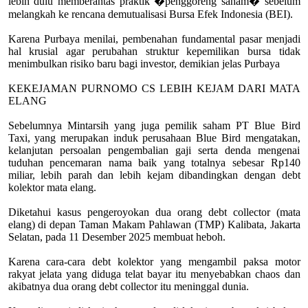
lebih dulu memberantas praktik �penggoreng saham� sebelum
melangkah ke rencana demutualisasi Bursa Efek Indonesia (BEI).
Karena Purbaya menilai, pembenahan fundamental pasar menjadi
hal krusial agar perubahan struktur kepemilikan bursa tidak
menimbulkan risiko baru bagi investor, demikian jelas Purbaya
KEKEJAMAN PURNOMO CS LEBIH KEJAM DARI MATA
ELANG
Sebelumnya Mintarsih yang juga pemilik saham PT Blue Bird
Taxi, yang merupakan induk perusahaan Blue Bird mengatakan,
kelanjutan persoalan pengembalian gaji serta denda mengenai
tuduhan pencemaran nama baik yang totalnya sebesar Rp140
miliar, lebih parah dan lebih kejam dibandingkan dengan debt
kolektor mata elang.
Diketahui kasus pengeroyokan dua orang debt collector (mata
elang) di depan Taman Makam Pahlawan (TMP) Kalibata, Jakarta
Selatan, pada 11 Desember 2025 membuat heboh.
Karena cara-cara debt kolektor yang mengambil paksa motor
rakyat jelata yang diduga telat bayar itu menyebabkan chaos dan
akibatnya dua orang debt collector itu meninggal dunia.