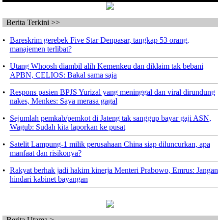
Berita Terkini >>
•
Bareskrim gerebek Five Star Denpasar, tangkap 53 orang,
manajemen terlibat?
•
Utang Whoosh diambil alih Kemenkeu dan diklaim tak bebani
APBN, CELIOS: Bakal sama saja
•
Respons pasien BPJS Yurizal yang meninggal dan viral dirundung
nakes, Menkes: Saya merasa gagal
•
Sejumlah pemkab/pemkot di Jateng tak sanggup bayar gaji ASN,
Wagub: Sudah kita laporkan ke pusat
•
Satelit Lampung-1 milik perusahaan China siap diluncurkan, apa
manfaat dan risikonya?
•
Rakyat berhak jadi hakim kinerja Menteri Prabowo, Emrus: Jangan
hindari kabinet bayangan
Berita Utama >