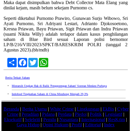
Maka dapat disimpulkan bahwa Debt Collector Mata Elang yang
dinilai kejam, masih belum sekejam Purnomo cs.
Seperti diketahui Purnomo Prawiro, Gunawan Surjo Wibowo, Sri
Ayati Purnomo, Sri Adriyani Lestari, Adrianto Djokosoetono,
Kresna Priawan, Bayu Priawan, Sigit Priawan dan Indra Priawan
(suami Nikita Willy) adalah terlapor dalam kasus penghilangan
saham di Blue Bird sesuai Laporan polisi bernomor
LP/B/216/VIII/2023/SPKT/BARESKRIM POLRI (tanggal 2
Agustus 2023).(bh/mdb)
Share
Facebook
Twitter
WhatsApp
Berita Terkait Saham
•
Mintarsih Ungkap Hak di Balik 'Penggorengan Saham' Sorotan Menkeu Purbaya
•
Indofood Tingkatkan Saham di China Minzhong Menjadi 29,3%
Beranda
|
Berita Utama
|
White Crime
|
Lingkungan
|
EkBis
|
Cyber
Crime
|
Peradilan
|
Pidana
|
Perdata
|
Pledoi
|
Politik
|
Legislatif
|
Eksekutif
|
Selebriti
|
Pemilu
|
Nusantara
|
Internasional
|
ResKrim
|
Gaya Hidup
|
Opini Hukum
|
Profil
|
Editorial
|
Index