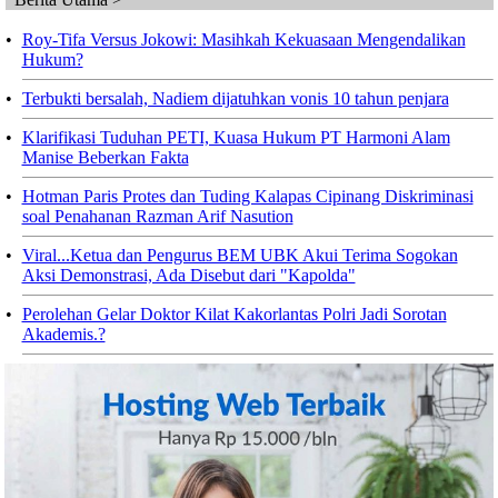
•
Roy-Tifa Versus Jokowi: Masihkah Kekuasaan Mengendalikan
Hukum?
•
Terbukti bersalah, Nadiem dijatuhkan vonis 10 tahun penjara
•
Klarifikasi Tuduhan PETI, Kuasa Hukum PT Harmoni Alam
Manise Beberkan Fakta
•
Hotman Paris Protes dan Tuding Kalapas Cipinang Diskriminasi
soal Penahanan Razman Arif Nasution
•
Viral...Ketua dan Pengurus BEM UBK Akui Terima Sogokan
Aksi Demonstrasi, Ada Disebut dari "Kapolda"
•
Perolehan Gelar Doktor Kilat Kakorlantas Polri Jadi Sorotan
Akademis.?