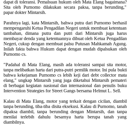
dapat di toleransi. Pemalsuan hukum oleh Mata Elang bagaimana?
Sita oleh Purnomo dilakukan secara paksa, tanpa berunding,"
papar dokter Mintarsih.
Parahnya lagi, kata Mintarsih, bahwa putra dari Purnomo berhasil
mempengaruhi Ketua Pengadilan Negeri untuk membuat ketentuan
tambahan, dimana putra dan putri dari Mintarsih juga harus
membayar denda yang ketentuannya dibuat oleh Ketua Pengadilan
Negeri, cukup dengan membuat palsu Putusan Mahkamah Agung.
Inilah fakta bahwa Hukum dapat dengan mudah dipalsukan oleh
Purnomo cs.
"Padahal di Mata Elang, masih ada toleransi sampai sita motor,
tanpa melibatkan harta dari putra-putri pemilik motor. Ini pula bukti
bahwa kekejaman Purnomo cs lebih keji dari debt collector mata
elang," ungkap Mintarsih yang juga diketahui Mintarsih pemateri
di berbagai kegiatan nasional dan internasional dan penulis buku
Intervention Strategies for Street Gangs bersama Helmut L. Sell.
Kalau di Mata Elang, motor yang terkait dengan cicilan, diambil
tanpa berunding, tiba-tiba disita eksekusi. Kalau di Purnomo, tanah
dipaksa diambil, tanpa berunding dengan Mintarsih, dan tanpa
menilai terlebih dahulu besarnya harta berupa tanah yang
diambilnya.