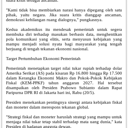
suara kritis sebagai ancaman.
"Kami tidak bisa membiarkan narasi hanya dipegang oleh satu
pihak, yaitu negara. Jika suara kritis dianggap ancaman,
demokrasi kehilangan ruang dialognya," pungkasnya.
Kedua akademikus itu mendesak pemerintah untuk segera
membuka diri terhadap masukan berbasis data, menghentikan
pola komunikasi yang elitis, serta menyusun kebijakan yang
mampu menjadi solusi nyata bagi masyarakat yang tengah
berjuang di tengah tekanan ekonomi nasional.
Target Pertumbuhan Ekonomi Pemerintah
Pemerintah menetapkan target nilai tukar rupiah terhadap dolar
Amerika Serikat (AS) pada kisaran Rp 16.800 hingga Rp 17.500
dalam Kerangka Ekonomi Makro dan Pokok-Pokok Kebijakan
Fiskal (KEM-PPKF) tahun anggaran 2027. Hal tersebut
disampaikan oleh Presiden Prabowo Subianto dalam Rapat
Paripurna DPR RI di Jakarta hari ini, Rabu (20/5).
Presiden menekankan pentingnya sinergi antara kebijakan fiskal
dan moneter dalam merespons tekanan global.
"Strategi fiskal dan moneter haruslah strategi yang mampu untuk
menjaga nilai tukar tetap stabil terhadap mata uang dunia," kata
Presiden di hadapan anggota dewan.