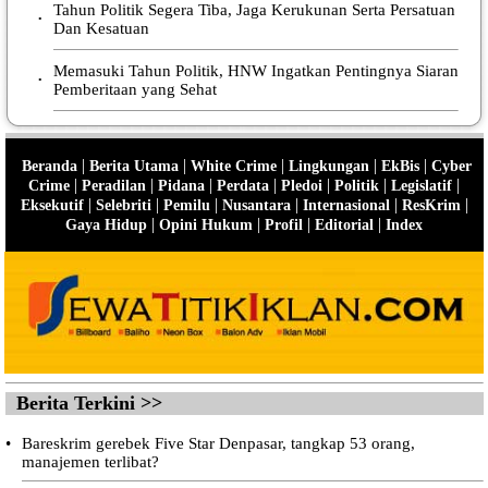
Tahun Politik Segera Tiba, Jaga Kerukunan Serta Persatuan
•
Dan Kesatuan
Memasuki Tahun Politik, HNW Ingatkan Pentingnya Siaran
•
Pemberitaan yang Sehat
|
|
|
|
|
Beranda
Berita Utama
White Crime
Lingkungan
EkBis
Cyber
|
|
|
|
|
|
|
Crime
Peradilan
Pidana
Perdata
Pledoi
Politik
Legislatif
|
|
|
|
|
|
Eksekutif
Selebriti
Pemilu
Nusantara
Internasional
ResKrim
|
|
|
|
Gaya Hidup
Opini Hukum
Profil
Editorial
Index
Berita Terkini >>
•
Bareskrim gerebek Five Star Denpasar, tangkap 53 orang,
manajemen terlibat?