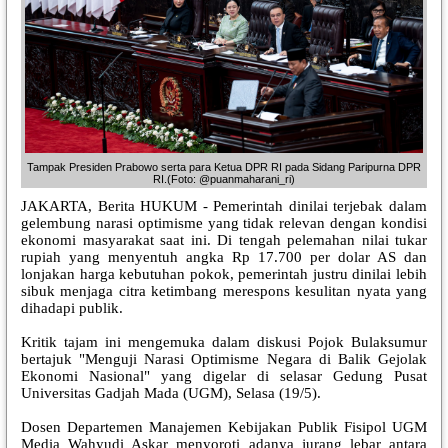
Tampak Presiden Prabowo serta para Ketua DPR RI pada Sidang Paripurna DPR
RI.(Foto: @puanmaharani_ri)
JAKARTA, Berita HUKUM - Pemerintah dinilai terjebak dalam
gelembung narasi optimisme yang tidak relevan dengan kondisi
ekonomi masyarakat saat ini. Di tengah pelemahan nilai tukar
rupiah yang menyentuh angka Rp 17.700 per dolar AS dan
lonjakan harga kebutuhan pokok, pemerintah justru dinilai lebih
sibuk menjaga citra ketimbang merespons kesulitan nyata yang
dihadapi publik.
Kritik tajam ini mengemuka dalam diskusi Pojok Bulaksumur
bertajuk "Menguji Narasi Optimisme Negara di Balik Gejolak
Ekonomi Nasional" yang digelar di selasar Gedung Pusat
Universitas Gadjah Mada (UGM), Selasa (19/5).
Dosen Departemen Manajemen Kebijakan Publik Fisipol UGM
Media Wahyudi Askar menyoroti adanya jurang lebar antara