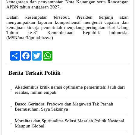
kenegaraan dan penyampaian Nota Keuangan serta Rancangan
APBN tahun anggaran 2027.
Dalam kesempatan tersebut, Presiden berjanji akan
menyampaikan laporan komprehensif mengenai capaian dan
kemajuan kinerja pemerintah menjelang peringatan Hari Ulang
Tahun ke-81 Kemerdekaan Republik Indonesia.
(MSN/mar3/jpnn/bh/sya)
Share
Facebook
Twitter
WhatsApp
Berita Terkait Politik
Akademikus kritik narasi optimisme pemerintah: Jauh dari
•
realitas, minim empati
Dasco Gerindra: Prabowo dan Megawati Tak Pernah
•
Bermusuhan, Saya Saksinya
Moralitas dan Spiritualitas Solusi Masalah Politik Nasional
•
Maupun Global