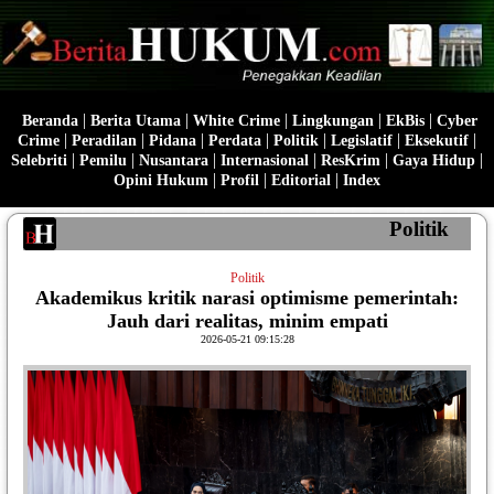
|
|
|
|
|
Beranda
Berita Utama
White Crime
Lingkungan
EkBis
Cyber
|
|
|
|
|
|
|
Crime
Peradilan
Pidana
Perdata
Politik
Legislatif
Eksekutif
|
|
|
|
|
|
Selebriti
Pemilu
Nusantara
Internasional
ResKrim
Gaya Hidup
|
|
|
Opini Hukum
Profil
Editorial
Index
Politik
Politik
Akademikus kritik narasi optimisme pemerintah:
Jauh dari realitas, minim empati
2026-05-21 09:15:28