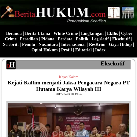
|
|
|
|
|
Beranda
Berita Utama
White Crime
Lingkungan
EkBis
Cyber
|
|
|
|
|
|
|
Crime
Peradilan
Pidana
Perdata
Politik
Legislatif
Eksekutif
|
|
|
|
|
|
Selebriti
Pemilu
Nusantara
Internasional
ResKrim
Gaya Hidup
|
|
|
Opini Hukum
Profil
Editorial
Index
Eksekutif
Kejati Kaltim
Kejati Kaltim menjadi Jaksa Pengacara Negara PT
Hutama Karya Wilayah III
2017-05-23 20:19:54