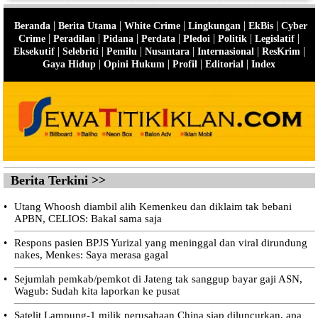
|
|
|
|
|
Beranda
Berita Utama
White Crime
Lingkungan
EkBis
Cyber
|
|
|
|
|
|
|
Crime
Peradilan
Pidana
Perdata
Pledoi
Politik
Legislatif
|
|
|
|
|
|
Eksekutif
Selebriti
Pemilu
Nusantara
Internasional
ResKrim
|
|
|
|
Gaya Hidup
Opini Hukum
Profil
Editorial
Index
Berita Terkini >>
•
Utang Whoosh diambil alih Kemenkeu dan diklaim tak bebani
APBN, CELIOS: Bakal sama saja
•
Respons pasien BPJS Yurizal yang meninggal dan viral dirundung
nakes, Menkes: Saya merasa gagal
•
Sejumlah pemkab/pemkot di Jateng tak sanggup bayar gaji ASN,
Wagub: Sudah kita laporkan ke pusat
•
Satelit Lampung-1 milik perusahaan China siap diluncurkan, apa