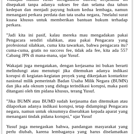
disepakati tanpa adanya sukses fee dan selama dua tahun
kedepan dan menjadi payung hukum kedua lembaga, namun
menangani perkara perdata dan tata usaha negara, ?melalui surat
kuasa khusus untuk memberikan bantuan hukum terhadap
perkara.
"Jadi kita ini pasif, kalau mereka mau mengadakan pakai
Pengacara sendiri silahkan, atau pakai Pengacara yang
profesional silahkan, cuma kita tawarkan, bahwa pengacara itu?
cuma-cuma, gratis no success fee, tidak ada fee, kita ada 557
Cabang JPN di mana-mana, ujar Yusuf.
Wakajati juga mengatakan, dengan kerjasama ini bukan berarti
melindungi atau menutupi jika ditemukan adanya indikasi
korupsi di kegiatan-kegiatan proyek yang dikerjakan kontarktor
nasional milik pemerintah Badan Usaha Milik Negara (BUMN)
dan jika ada oknum yang diduga terindikasi korupsi, maka pasti
ditangani oleh tim pidana khusus, terang Yusuf.
"Jika BUMN atau BUMD sudah kerjasama dan ditemukan atau
dilaporkan adanya indikasi korupsi, tetap didampingi Pengacara
negara, namun untuk oknumnya diserahkan kepada aparat yang
menangani tindak pidana korupsi," ujar Yusuf
Yusuf juga menegaskan bahwa, pandangan masyarakat yang
perlu diubah, karena lembaganya yang harus diselamatkan