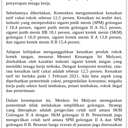
penyerapan tenaga kerja.
Sebelumnya diberitakan, Kemenkeu mengumumkan kenaikan
tarif cukai rokok sebesar 12,5 persen. Kenaikan ini terdiri dari,
industri yang memproduksi sigaret putih mesin (SPM) golongan
I 18,4 persen, sigaret putih mesin golongan II A 16,5 persen,
sigaret putih mesin IIB 18,1 persen, sigaret kretek mesin (SKM)
golongan I 16,9 persen, sigaret kretek mesin II A 13,8 persen,
dan sigaret kretek mesin II B 15,4 persen.
Adapun kebijakan mengangguhkan kenaikan produk rokok
kretek tangan, menurut Menteri Keuangan Sri Mulyani,
disebabkan oleh karakter industri sigaret kretek tangan yang
memiliki tenaga kerja terbuka. Dengan komposisi tersebut, rata-
rata kenaikan tarif cukai adalah sebesar 12,5 persen. Kenaikan
tarif ini berlaku pada 1 Februari 2021. Ada lima aspek yang
diperhatikan pemerintah yakni, pengendalian konsumsi, tengaha
kerja pada sektor hasil tembakau, petani tembakau, rokok ilegal
dan penerimaan.
Dalam kesempatan ini, Menkeu Sri Mulyani menegaskan
pemerintah tidak melakukan simplifikasi golongan. Strategi
yang diterapkan adalah pengecilan celah tarif antara SKM
Golongan II A dengan SKM golongan II B. Pemerintah juga
mengecilkan celah tarif antara SPM golongan II A dan SPM
golongan II B. Besaran harga eceran di pasaran juga disesuaikan