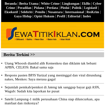
|
|
|
|
|
Beranda
Berita Utama
White Crime
Lingkungan
EkBis
Cyber
|
|
|
|
|
|
|
Crime
Peradilan
Pidana
Perdata
Pledoi
Politik
Legislatif
|
|
|
|
|
|
Eksekutif
Selebriti
Pemilu
Nusantara
Internasional
ResKrim
|
|
|
|
Gaya Hidup
Opini Hukum
Profil
Editorial
Index
Berita Terkini >>
•
Utang Whoosh diambil alih Kemenkeu dan diklaim tak bebani
APBN, CELIOS: Bakal sama saja
•
Respons pasien BPJS Yurizal yang meninggal dan viral dirundung
nakes, Menkes: Saya merasa gagal
•
Sejumlah pemkab/pemkot di Jateng tak sanggup bayar gaji ASN,
Wagub: Sudah kita laporkan ke pusat
•
Satelit Lampung-1 milik perusahaan China siap diluncurkan, apa
manfaat dan risikonya?