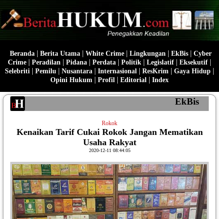
|
|
|
|
|
Beranda
Berita Utama
White Crime
Lingkungan
EkBis
Cyber
|
|
|
|
|
|
|
Crime
Peradilan
Pidana
Perdata
Politik
Legislatif
Eksekutif
|
|
|
|
|
|
Selebriti
Pemilu
Nusantara
Internasional
ResKrim
Gaya Hidup
|
|
|
Opini Hukum
Profil
Editorial
Index
EkBis
Rokok
Kenaikan Tarif Cukai Rokok Jangan Mematikan
Usaha Rakyat
2020-12-11 08:44:05