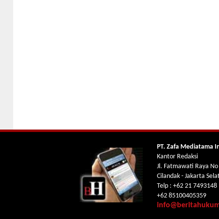
PT. Zafa Mediatama I
Kantor Redaksi
Jl. Fatmawati Raya No
Cilandak - Jakarta Sel
Telp : +62 21 7493148
+62 85100405359
info@beritahuku