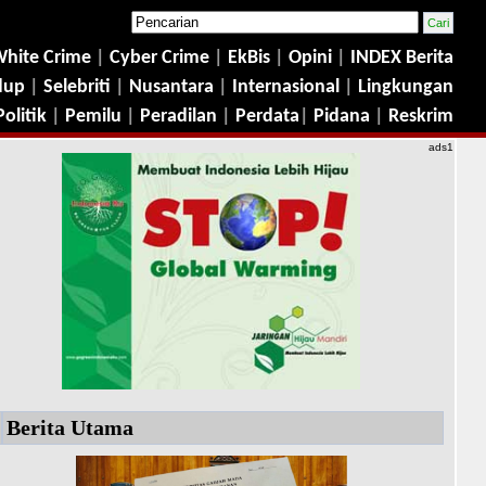
hite Crime
|
Cyber Crime
|
EkBis
|
Opini
|
INDEX Berita
dup
|
Selebriti
|
Nusantara
|
Internasional
|
Lingkungan
Politik
|
Pemilu
|
Peradilan
|
Perdata
|
Pidana
|
Reskrim
ads1
Berita Utama