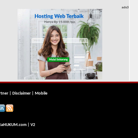
ads3
rtner
|
Disclaimer
|
Mobile
ta
HUKUM
.com
| V2