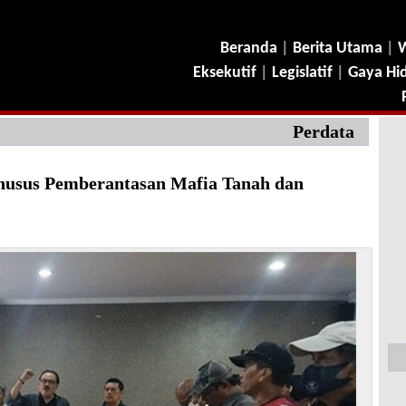
Beranda
|
Berita Utama
|
W
Eksekutif
|
Legislatif
|
Gaya Hi
Perdata
Khusus Pemberantasan Mafia Tanah dan