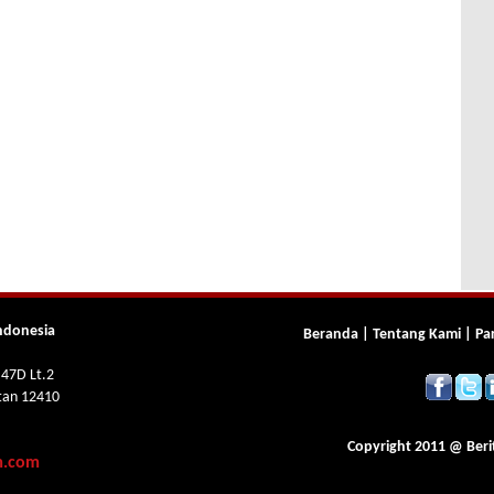
ndonesia
Beranda
|
Tentang Kami
|
Pa
 47D Lt.2
atan 12410
Copyright 2011 @
Beri
m.com