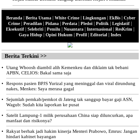
|
|
|
|
|
Beranda
Berita Utama
White Crime
Lingkungan
EkBis
Cyber
|
|
|
|
|
|
|
Crime
Peradilan
Pidana
Perdata
Pledoi
Politik
Legislatif
|
|
|
|
|
|
Eksekutif
Selebriti
Pemilu
Nusantara
Internasional
ResKrim
|
|
|
|
Gaya Hidup
Opini Hukum
Profil
Editorial
Index
Berita Terkini >>
•
Utang Whoosh diambil alih Kemenkeu dan diklaim tak bebani
APBN, CELIOS: Bakal sama saja
•
Respons pasien BPJS Yurizal yang meninggal dan viral dirundung
nakes, Menkes: Saya merasa gagal
•
Sejumlah pemkab/pemkot di Jateng tak sanggup bayar gaji ASN,
Wagub: Sudah kita laporkan ke pusat
•
Satelit Lampung-1 milik perusahaan China siap diluncurkan, apa
manfaat dan risikonya?
•
Rakyat berhak jadi hakim kinerja Menteri Prabowo, Emrus: Jangan
hindari kabinet bayangan