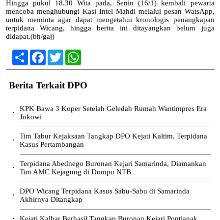
Hingga pukul 18.30 Wita pada, Senin (16/1) kembali pewarta
mencoba menghubungi Kasi Intel Mahdi melalui pesan WatsApp,
untuk meminta agar dapat mengetahui kronologis penangkapan
terpidana Wicang, hingga berita ini ditayangkan belum juga
didapat.(bh/gaj)
Share
Facebook
Twitter
WhatsApp
Berita Terkait DPO
KPK Bawa 3 Koper Setelah Geledah Rumah Wantimpres Era
•
Jokowi
Tim Tabur Kejaksaan Tangkap DPO Kejati Kaltim, Terpidana
•
Kasus Pertambangan
Terpidana Abednego Buronan Kejari Samarinda, Diamankan
•
Tim AMC Kejagung di Dompu NTB
DPO Wicang Terpidana Kasus Sabu-Sabu di Samarinda
•
Akhirnya Ditangkap
Kejati Kalbar Berhasil Tangkap Buronan Kejari Pontianak
•