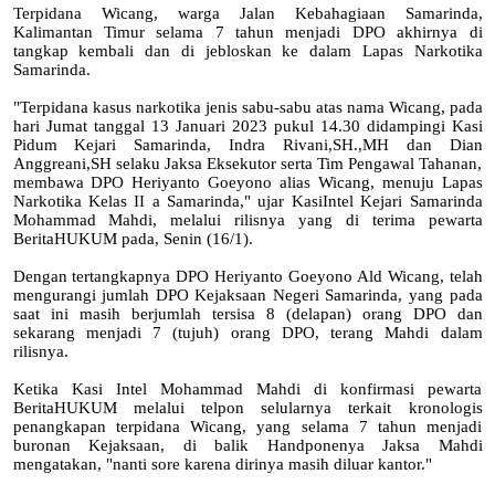
Terpidana Wicang, warga Jalan Kebahagiaan Samarinda,
Kalimantan Timur selama 7 tahun menjadi DPO akhirnya di
tangkap kembali dan di jebloskan ke dalam Lapas Narkotika
Samarinda.
"Terpidana kasus narkotika jenis sabu-sabu atas nama Wicang, pada
hari Jumat tanggal 13 Januari 2023 pukul 14.30 didampingi Kasi
Pidum Kejari Samarinda, Indra Rivani,SH.,MH dan Dian
Anggreani,SH selaku Jaksa Eksekutor serta Tim Pengawal Tahanan,
membawa DPO Heriyanto Goeyono alias Wicang, menuju Lapas
Narkotika Kelas II a Samarinda," ujar KasiIntel Kejari Samarinda
Mohammad Mahdi, melalui rilisnya yang di terima pewarta
BeritaHUKUM pada, Senin (16/1).
Dengan tertangkapnya DPO Heriyanto Goeyono Ald Wicang, telah
mengurangi jumlah DPO Kejaksaan Negeri Samarinda, yang pada
saat ini masih berjumlah tersisa 8 (delapan) orang DPO dan
sekarang menjadi 7 (tujuh) orang DPO, terang Mahdi dalam
rilisnya.
Ketika Kasi Intel Mohammad Mahdi di konfirmasi pewarta
BeritaHUKUM melalui telpon selularnya terkait kronologis
penangkapan terpidana Wicang, yang selama 7 tahun menjadi
buronan Kejaksaan, di balik Handponenya Jaksa Mahdi
mengatakan, "nanti sore karena dirinya masih diluar kantor."