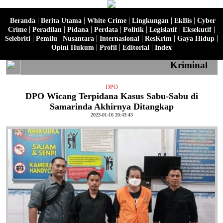
|
|
|
|
|
Beranda
Berita Utama
White Crime
Lingkungan
EkBis
Cyber
|
|
|
|
|
|
|
Crime
Peradilan
Pidana
Perdata
Politik
Legislatif
Eksekutif
|
|
|
|
|
|
Selebriti
Pemilu
Nusantara
Internasional
ResKrim
Gaya Hidup
|
|
|
Opini Hukum
Profil
Editorial
Index
Kriminal
DPO
DPO Wicang Terpidana Kasus Sabu-Sabu di
Samarinda Akhirnya Ditangkap
2023-01-16 20:43:43