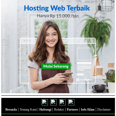
|
|
|
|
|
|
Beranda
Tentang Kami
Hubungi
Redaksi
Partners
Info Iklan
Disclaimer