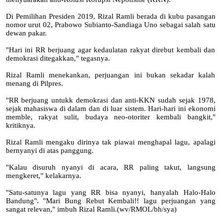
Di Pemilihan Presiden 2019, Rizal Ramli berada di kubu pasangan
nomor urut 02, Prabowo Subianto-Sandiaga Uno sebagai salah satu
dewan pakar.
"Hari ini RR berjuang agar kedaulatan rakyat direbut kembali dan
demokrasi ditegakkan," tegasnya.
Rizal Ramli menekankan, perjuangan ini bukan sekadar kalah
menang di Pilpres.
"RR berjuang untukk demokrasi dan anti-KKN sudah sejak 1978,
sejak mahasiswa di dalam dan di luar sistem. Hari-hari ini ekonomi
memble, rakyat sulit, budaya neo-otoriter kembali bangkit,"
kritiknya.
Rizal Ramli mengaku dirinya tak piawai menghapal lagu, apalagi
bernyanyi di atas panggung.
"Kalau disuruh nyanyi di acara, RR paling takut, langsung
mengkeret," kelakarnya.
"Satu-satunya lagu yang RR bisa nyanyi, hanyalah Halo-Halo
Bandung". "Mari Bung Rebut Kembali!! lagu perjuangan yang
sangat relevan," imbuh Rizal Ramli.(wv/RMOL/bh/sya)