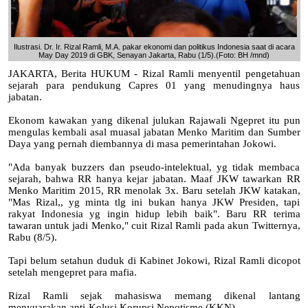
Ilustrasi. Dr. Ir. Rizal Ramli, M.A. pakar ekonomi dan politikus Indonesia saat di acara
May Day 2019 di GBK, Senayan Jakarta, Rabu (1/5).(Foto: BH /mnd)
JAKARTA, Berita HUKUM - Rizal Ramli menyentil pengetahuan
sejarah para pendukung Capres 01 yang menudingnya haus
jabatan.
Ekonom kawakan yang dikenal julukan Rajawali Ngepret itu pun
mengulas kembali asal muasal jabatan Menko Maritim dan Sumber
Daya yang pernah diembannya di masa pemerintahan Jokowi.
"Ada banyak buzzers dan pseudo-intelektual, yg tidak membaca
sejarah, bahwa RR hanya kejar jabatan. Maaf JKW tawarkan RR
Menko Maritim 2015, RR menolak 3x. Baru setelah JKW katakan,
"Mas Rizal,, yg minta tlg ini bukan hanya JKW Presiden, tapi
rakyat Indonesia yg ingin hidup lebih baik". Baru RR terima
tawaran untuk jadi Menko," cuit Rizal Ramli pada akun Twitternya,
Rabu (8/5).
Tapi belum setahun duduk di Kabinet Jokowi, Rizal Ramli dicopot
setelah mengepret para mafia.
Rizal Ramli sejak mahasiswa memang dikenal lantang
menyuarakan anti-Kolusi Korupsi Nepotisme (KKN).