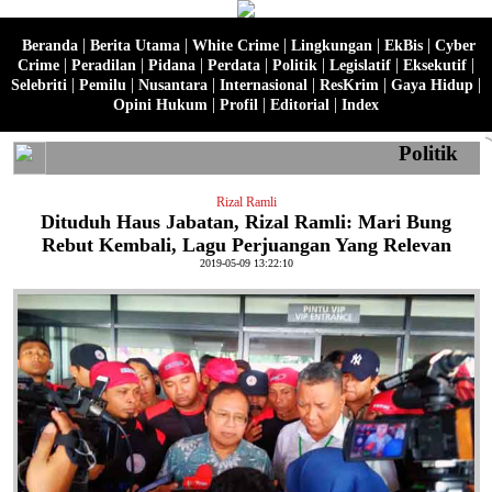
|
|
|
|
|
Beranda
Berita Utama
White Crime
Lingkungan
EkBis
Cyber
|
|
|
|
|
|
|
Crime
Peradilan
Pidana
Perdata
Politik
Legislatif
Eksekutif
|
|
|
|
|
|
Selebriti
Pemilu
Nusantara
Internasional
ResKrim
Gaya Hidup
|
|
|
Opini Hukum
Profil
Editorial
Index
Politik
Rizal Ramli
Dituduh Haus Jabatan, Rizal Ramli: Mari Bung
Rebut Kembali, Lagu Perjuangan Yang Relevan
2019-05-09 13:22:10