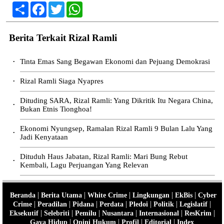
Share
Facebook
Twitter
WhatsApp
Berita Terkait Rizal Ramli
Tinta Emas Sang Begawan Ekonomi dan Pejuang Demokrasi
•
Rizal Ramli Siaga Nyapres
•
Dituding SARA, Rizal Ramli: Yang Dikritik Itu Negara China,
•
Bukan Etnis Tionghoa!
Ekonomi Nyungsep, Ramalan Rizal Ramli 9 Bulan Lalu Yang
•
Jadi Kenyataan
Dituduh Haus Jabatan, Rizal Ramli: Mari Bung Rebut
•
Kembali, Lagu Perjuangan Yang Relevan
|
|
|
|
|
Beranda
Berita Utama
White Crime
Lingkungan
EkBis
Cyber
|
|
|
|
|
|
|
Crime
Peradilan
Pidana
Perdata
Pledoi
Politik
Legislatif
|
|
|
|
|
|
Eksekutif
Selebriti
Pemilu
Nusantara
Internasional
ResKrim
|
|
|
|
Gaya Hidup
Opini Hukum
Profil
Editorial
Index