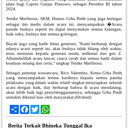
jalan bagi Capres Ganjar Pranowo, sebagai Presiden RI tahun
2024.
Tenike Marfinosa, SKM, Humas Grha Putih yang juga bertugas
sebagai tim medis dalam acara ini, menyampaikan �Acara
parade budaya seperti ini dapat menyatukan semua kalangan,
baik suku, budaya dan semua golongan.
Bayak juga yang hadir lintas generasi, "Kami berharap dengan
adanya acara seperti ini, akar budaya tidak hilang oleh waktu,
terus menurun kepada generasi muda, millenial dan gen Z.
Alhamdulillah acara lancar, cuaca cerah dan semua hadir dalam
keadaan senang dan ceria," ungkap Tenike Marfinosa.
Sebagai penutup wawancara, Rico Valentino, Ketua Grha Putih
yang menyampaikan terima kasihnya kepada semua panitia
pelaksana yang dalam waktu relatif singkat menyiapkan seluruh
acara dengan baik, dan berharap bahwa di acara mendatang,
akan lebih baik lagi penyelenggaraannya, sehingga Grha Putih
semakin dikenal luas oleh masyarakat.(bh/mnd)
Share
Facebook
Twitter
WhatsApp
Berita Terkait Bhineka Tunggal Ika