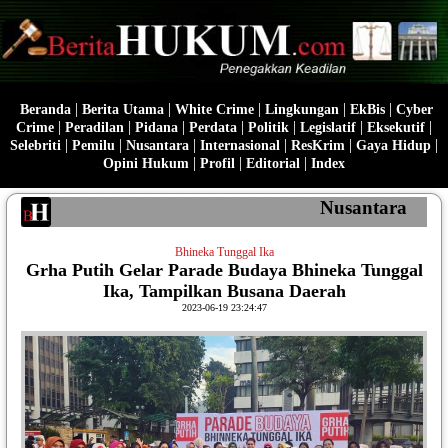
|
|
|
|
|
Beranda
Berita Utama
White Crime
Lingkungan
EkBis
Cyber
|
|
|
|
|
|
|
Crime
Peradilan
Pidana
Perdata
Politik
Legislatif
Eksekutif
|
|
|
|
|
|
Selebriti
Pemilu
Nusantara
Internasional
ResKrim
Gaya Hidup
|
|
|
Opini Hukum
Profil
Editorial
Index
Nusantara
Bhineka Tunggal Ika
Grha Putih Gelar Parade Budaya Bhineka Tunggal
Ika, Tampilkan Busana Daerah
2023-06-19 23:24:47