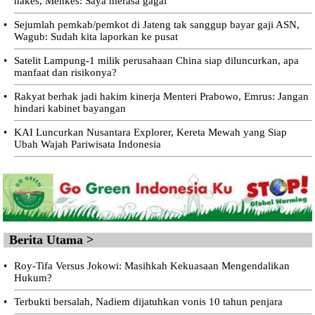
nakes, Menkes: Saya merasa gagal
•
Sejumlah pemkab/pemkot di Jateng tak sanggup bayar gaji ASN,
Wagub: Sudah kita laporkan ke pusat
•
Satelit Lampung-1 milik perusahaan China siap diluncurkan, apa
manfaat dan risikonya?
•
Rakyat berhak jadi hakim kinerja Menteri Prabowo, Emrus: Jangan
hindari kabinet bayangan
•
KAI Luncurkan Nusantara Explorer, Kereta Mewah yang Siap
Ubah Wajah Pariwisata Indonesia
Berita Utama >
•
Roy-Tifa Versus Jokowi: Masihkah Kekuasaan Mengendalikan
Hukum?
•
Terbukti bersalah, Nadiem dijatuhkan vonis 10 tahun penjara