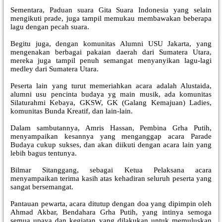
Sementara, Paduan suara Gita Suara Indonesia yang selain
mengikuti prade, juga tampil memukau membawakan beberapa
lagu dengan pecah suara.
Begitu juga, dengan komunitas Alumni USU Jakarta, yang
mengenakan berbagai pakaian daerah dari Sumatera Utara,
mereka juga tampil penuh semangat menyanyikan lagu-lagi
medley dari Sumatera Utara.
Peserta lain yang turut memeriahkan acara adalah Alustaida,
alumni usu pencinta budaya yg main musik, ada komunitas
Silaturahmi Kebaya, GKSW, GK (Galang Kemajuan) Ladies,
komunitas Bunda Kreatif, dan lain-lain.
Dalam sambutannya, Amris Hassan, Pembina Grha Putih,
menyampaikan kesannya yang menganggap acara Parade
Budaya cukup sukses, dan akan diikuti dengan acara lain yang
lebih bagus tentunya.
Bilmar Sitanggang, sebagai Ketua Pelaksana acara
menyampaikan terima kasih atas kehadiran seluruh peserta yang
sangat bersemangat.
Pantauan pewarta, acara ditutup dengan doa yang dipimpin oleh
Ahmad Akbar, Bendahara Grha Putih, yang intinya semoga
semua upaya dan kegiatan yang dilakukan untuk memuluskan