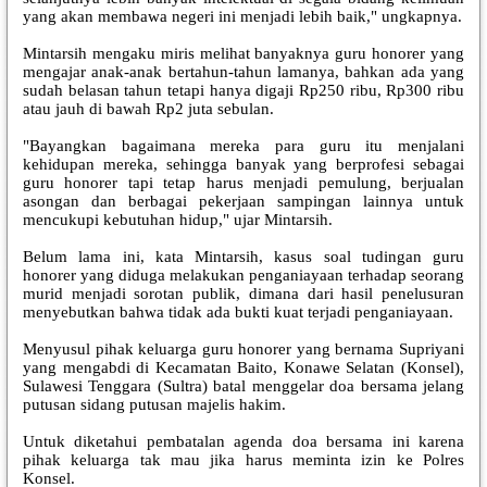
yang akan membawa negeri ini menjadi lebih baik," ungkapnya.
Mintarsih mengaku miris melihat banyaknya guru honorer yang
mengajar anak-anak bertahun-tahun lamanya, bahkan ada yang
sudah belasan tahun tetapi hanya digaji Rp250 ribu, Rp300 ribu
atau jauh di bawah Rp2 juta sebulan.
"Bayangkan bagaimana mereka para guru itu menjalani
kehidupan mereka, sehingga banyak yang berprofesi sebagai
guru honorer tapi tetap harus menjadi pemulung, berjualan
asongan dan berbagai pekerjaan sampingan lainnya untuk
mencukupi kebutuhan hidup," ujar Mintarsih.
Belum lama ini, kata Mintarsih, kasus soal tudingan guru
honorer yang diduga melakukan penganiayaan terhadap seorang
murid menjadi sorotan publik, dimana dari hasil penelusuran
menyebutkan bahwa tidak ada bukti kuat terjadi penganiayaan.
Menyusul pihak keluarga guru honorer yang bernama Supriyani
yang mengabdi di Kecamatan Baito, Konawe Selatan (Konsel),
Sulawesi Tenggara (Sultra) batal menggelar doa bersama jelang
putusan sidang putusan majelis hakim.
Untuk diketahui pembatalan agenda doa bersama ini karena
pihak keluarga tak mau jika harus meminta izin ke Polres
Konsel.