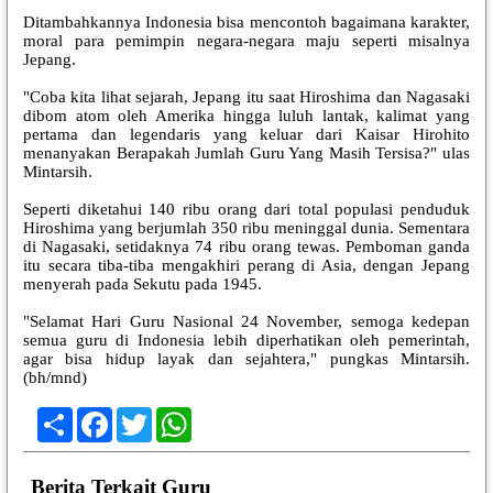
Ditambahkannya Indonesia bisa mencontoh bagaimana karakter,
moral para pemimpin negara-negara maju seperti misalnya
Jepang.
"Coba kita lihat sejarah, Jepang itu saat Hiroshima dan Nagasaki
dibom atom oleh Amerika hingga luluh lantak, kalimat yang
pertama dan legendaris yang keluar dari Kaisar Hirohito
menanyakan Berapakah Jumlah Guru Yang Masih Tersisa?" ulas
Mintarsih.
Seperti diketahui 140 ribu orang dari total populasi penduduk
Hiroshima yang berjumlah 350 ribu meninggal dunia. Sementara
di Nagasaki, setidaknya 74 ribu orang tewas. Pemboman ganda
itu secara tiba-tiba mengakhiri perang di Asia, dengan Jepang
menyerah pada Sekutu pada 1945.
"Selamat Hari Guru Nasional 24 November, semoga kedepan
semua guru di Indonesia lebih diperhatikan oleh pemerintah,
agar bisa hidup layak dan sejahtera," pungkas Mintarsih.
(bh/mnd)
Share
Facebook
Twitter
WhatsApp
Berita Terkait Guru