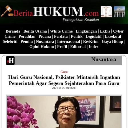
|
|
|
|
|
Beranda
Berita Utama
White Crime
Lingkungan
EkBis
Cyber
|
|
|
|
|
|
|
Crime
Peradilan
Pidana
Perdata
Politik
Legislatif
Eksekutif
|
|
|
|
|
|
Selebriti
Pemilu
Nusantara
Internasional
ResKrim
Gaya Hidup
|
|
|
Opini Hukum
Profil
Editorial
Index
Nusantara
Guru
Hari Guru Nasional, Psikiater Mintarsih Ingatkan
Pemerintah Agar Segera Sejahterakan Para Guru
2024-11-25 19:36:03