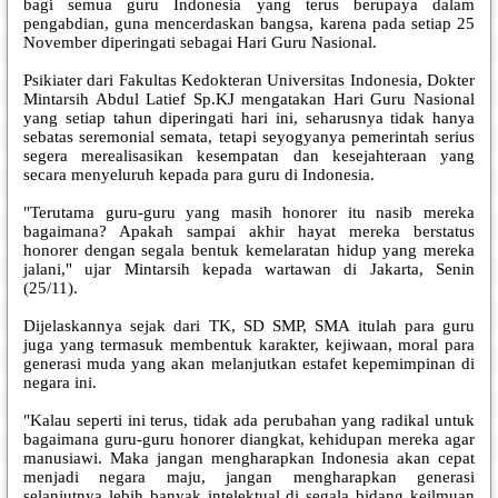
bagi semua guru Indonesia yang terus berupaya dalam
pengabdian, guna mencerdaskan bangsa, karena pada setiap 25
November diperingati sebagai Hari Guru Nasional.
Psikiater dari Fakultas Kedokteran Universitas Indonesia, Dokter
Mintarsih Abdul Latief Sp.KJ mengatakan Hari Guru Nasional
yang setiap tahun diperingati hari ini, seharusnya tidak hanya
sebatas seremonial semata, tetapi seyogyanya pemerintah serius
segera merealisasikan kesempatan dan kesejahteraan yang
secara menyeluruh kepada para guru di Indonesia.
"Terutama guru-guru yang masih honorer itu nasib mereka
bagaimana? Apakah sampai akhir hayat mereka berstatus
honorer dengan segala bentuk kemelaratan hidup yang mereka
jalani," ujar Mintarsih kepada wartawan di Jakarta, Senin
(25/11).
Dijelaskannya sejak dari TK, SD SMP, SMA itulah para guru
juga yang termasuk membentuk karakter, kejiwaan, moral para
generasi muda yang akan melanjutkan estafet kepemimpinan di
negara ini.
"Kalau seperti ini terus, tidak ada perubahan yang radikal untuk
bagaimana guru-guru honorer diangkat, kehidupan mereka agar
manusiawi. Maka jangan mengharapkan Indonesia akan cepat
menjadi negara maju, jangan mengharapkan generasi
selanjutnya lebih banyak intelektual di segala bidang keilmuan