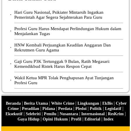
Hari Guru Nasional, Psikiater Mintarsih Ingatkan
•
Pemerintah Agar Segera Sejahterakan Para Guru
Profesi Guru Harus Mendapat Perlindungan Hukum dalam
•
Menjalankan Tugas
HNW Kembali Perjuangkan Keadilan Anggaran Dan
•
Rekrutmen Guru Agama
Gaji Guru P3K Tertunggak 9 Bulan, Ratih Megasari:
•
Kemendikbud Ristek Harus Respon Cepat
Wakil Ketua MPR Tolak Penghapusan Ayat Tunjangan
•
Profesi Guru
|
|
|
|
|
Beranda
Berita Utama
White Crime
Lingkungan
EkBis
Cyber
|
|
|
|
|
|
|
Crime
Peradilan
Pidana
Perdata
Pledoi
Politik
Legislatif
|
|
|
|
|
|
Eksekutif
Selebriti
Pemilu
Nusantara
Internasional
ResKrim
|
|
|
|
Gaya Hidup
Opini Hukum
Profil
Editorial
Index