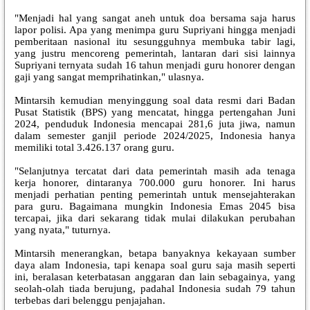
"Menjadi hal yang sangat aneh untuk doa bersama saja harus
lapor polisi. Apa yang menimpa guru Supriyani hingga menjadi
pemberitaan nasional itu sesungguhnya membuka tabir lagi,
yang justru mencoreng pemerintah, lantaran dari sisi lainnya
Supriyani ternyata sudah 16 tahun menjadi guru honorer dengan
gaji yang sangat memprihatinkan," ulasnya.
Mintarsih kemudian menyinggung soal data resmi dari Badan
Pusat Statistik (BPS) yang mencatat, hingga pertengahan Juni
2024, penduduk Indonesia mencapai 281,6 juta jiwa, namun
dalam semester ganjil periode 2024/2025, Indonesia hanya
memiliki total 3.426.137 orang guru.
"Selanjutnya tercatat dari data pemerintah masih ada tenaga
kerja honorer, dintaranya 700.000 guru honorer. Ini harus
menjadi perhatian penting pemerintah untuk mensejahterakan
para guru. Bagaimana mungkin Indonesia Emas 2045 bisa
tercapai, jika dari sekarang tidak mulai dilakukan perubahan
yang nyata," tuturnya.
Mintarsih menerangkan, betapa banyaknya kekayaan sumber
daya alam Indonesia, tapi kenapa soal guru saja masih seperti
ini, beralasan keterbatasan anggaran dan lain sebagainya, yang
seolah-olah tiada berujung, padahal Indonesia sudah 79 tahun
terbebas dari belenggu penjajahan.