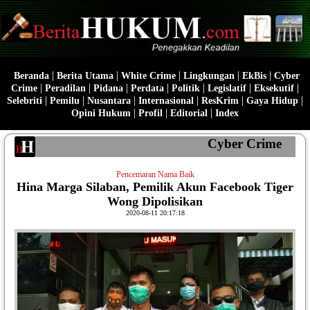
|
|
|
|
|
Beranda
Berita Utama
White Crime
Lingkungan
EkBis
Cyber
|
|
|
|
|
|
|
Crime
Peradilan
Pidana
Perdata
Politik
Legislatif
Eksekutif
|
|
|
|
|
|
Selebriti
Pemilu
Nusantara
Internasional
ResKrim
Gaya Hidup
|
|
|
Opini Hukum
Profil
Editorial
Index
Cyber Crime
Pencemaran Nama Baik
Hina Marga Silaban, Pemilik Akun Facebook Tiger
Wong Dipolisikan
2020-08-11 20:17:18