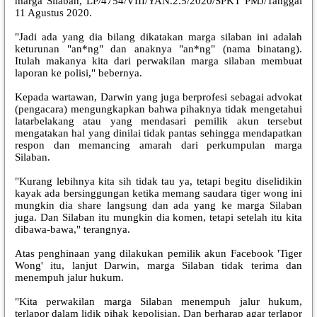
marga Silaban, LP/4754/VIII/YAN.2.5/2020/SPKT PMJ/Tanggal
11 Agustus 2020.
"Jadi ada yang dia bilang dikatakan marga silaban ini adalah
keturunan "an*ng" dan anaknya "an*ng" (nama binatang).
Itulah makanya kita dari perwakilan marga silaban membuat
laporan ke polisi," bebernya.
Kepada wartawan, Darwin yang juga berprofesi sebagai advokat
(pengacara) mengungkapkan bahwa pihaknya tidak mengetahui
latarbelakang atau yang mendasari pemilik akun tersebut
mengatakan hal yang dinilai tidak pantas sehingga mendapatkan
respon dan memancing amarah dari perkumpulan marga
Silaban.
"Kurang lebihnya kita sih tidak tau ya, tetapi begitu diselidikin
kayak ada bersinggungan ketika memang saudara tiger wong ini
mungkin dia share langsung dan ada yang ke marga Silaban
juga. Dan Silaban itu mungkin dia komen, tetapi setelah itu kita
dibawa-bawa," terangnya.
Atas penghinaan yang dilakukan pemilik akun Facebook 'Tiger
Wong' itu, lanjut Darwin, marga Silaban tidak terima dan
menempuh jalur hukum.
"Kita perwakilan marga Silaban menempuh jalur hukum,
terlapor dalam lidik pihak kepolisian. Dan berharap agar terlapor