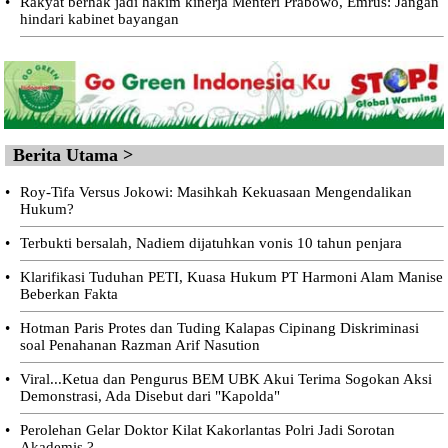
•
Rakyat berhak jadi hakim kinerja Menteri Prabowo, Emrus: Jangan
hindari kabinet bayangan
Berita Utama >
•
Roy-Tifa Versus Jokowi: Masihkah Kekuasaan Mengendalikan
Hukum?
•
Terbukti bersalah, Nadiem dijatuhkan vonis 10 tahun penjara
•
Klarifikasi Tuduhan PETI, Kuasa Hukum PT Harmoni Alam Manise
Beberkan Fakta
•
Hotman Paris Protes dan Tuding Kalapas Cipinang Diskriminasi
soal Penahanan Razman Arif Nasution
•
Viral...Ketua dan Pengurus BEM UBK Akui Terima Sogokan Aksi
Demonstrasi, Ada Disebut dari "Kapolda"
•
Perolehan Gelar Doktor Kilat Kakorlantas Polri Jadi Sorotan
Akademis.?