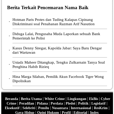
Berita Terkait Pencemaran Nama Baik
Hotman Paris Protes dan Tuding Kalapas Cipinang
•
Diskriminasi soal Penahanan Razman Arif Nasution
Diduga Lalai, Pengusaha Muda Laporkan sebuah Bank
•
Pemerintah ke Polisi
Kasus Denny Siregar, Kapolda Jabar: Saya Baru Dengar
•
dari Wartawan
Ustadz Maheer Ditangkap, Tengku Zulkarnain Tanya Soal
•
Penghina Habib Rizieq
Hina Marga Silaban, Pemilik Akun Facebook Tiger Wong
•
Dipolisikan
|
|
|
|
|
Beranda
Berita Utama
White Crime
Lingkungan
EkBis
Cyber
|
|
|
|
|
|
|
Crime
Peradilan
Pidana
Perdata
Pledoi
Politik
Legislatif
|
|
|
|
|
|
Eksekutif
Selebriti
Pemilu
Nusantara
Internasional
ResKrim
|
|
|
|
Gaya Hidup
Opini Hukum
Profil
Editorial
Index