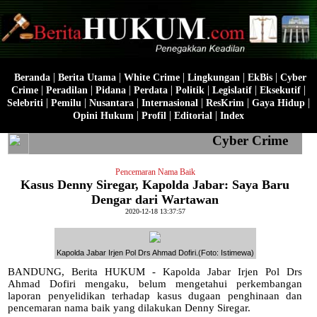
|
|
|
|
|
Beranda
Berita Utama
White Crime
Lingkungan
EkBis
Cyber
|
|
|
|
|
|
|
Crime
Peradilan
Pidana
Perdata
Politik
Legislatif
Eksekutif
|
|
|
|
|
|
Selebriti
Pemilu
Nusantara
Internasional
ResKrim
Gaya Hidup
|
|
|
Opini Hukum
Profil
Editorial
Index
Cyber Crime
Pencemaran Nama Baik
Kasus Denny Siregar, Kapolda Jabar: Saya Baru
Dengar dari Wartawan
2020-12-18 13:37:57
Kapolda Jabar Irjen Pol Drs Ahmad Dofiri.(Foto: Istimewa)
BANDUNG, Berita HUKUM - Kapolda Jabar Irjen Pol Drs
Ahmad Dofiri mengaku, belum mengetahui perkembangan
laporan penyelidikan terhadap kasus dugaan penghinaan dan
pencemaran nama baik yang dilakukan Denny Siregar.