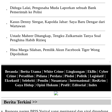
Diduga Lalai, Pengusaha Muda Laporkan sebuah Bank
•
Pemerintah ke Polisi
Kasus Denny Siregar, Kapolda Jabar: Saya Baru Dengar dari
•
Wartawan
Ustadz Maheer Ditangkap, Tengku Zulkarnain Tanya Soal
•
Penghina Habib Rizieq
Hina Marga Silaban, Pemilik Akun Facebook Tiger Wong
•
Dipolisikan
|
|
|
|
|
Beranda
Berita Utama
White Crime
Lingkungan
EkBis
Cyber
|
|
|
|
|
|
|
Crime
Peradilan
Pidana
Perdata
Pledoi
Politik
Legislatif
|
|
|
|
|
|
Eksekutif
Selebriti
Pemilu
Nusantara
Internasional
ResKrim
|
|
|
|
Gaya Hidup
Opini Hukum
Profil
Editorial
Index
Berita Terkini >>
•
Respons pasien BPJS Yurizal yang meninggal dan viral dirundung