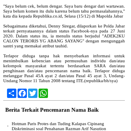
"Saya belum cek, belum dengar. Saya baru dengar dari wartawan.
Saya belum komen itu dulu karena belum tahu permasalahannya,"
kata dia kepada Republika.co.id, Selasa (15/12) di Mapolda Jabar
Sebagaimana diketahui, Denny Siregar, dilaporkan ke Polda Jabar
terkait pernyataannya dalam status Facebook-nya pada 27 Juni
2020. Dalam status itu, ia menulis status berjudul "ADEK2KU
CALON TERORIS YG ABANG SAYANG" dengan mengunggah
santri yang memakai atribut tauhid.
Terlapor diduga tanpa hak menyebarkan informasi untuk
menimbulkan kebencian atau permusuhan individu dan/atau
kelompok masyarakat tertentu berdasarkan SARA dan/atau
penghinaan dan/atau pencemaran nama baik. Terlapor diduga
melanggar Pasal 45A ayat 2 dan/atau Pasal 45 ayat 3, Undang-
Undang Nomor 11 Tahun 2008 tentang ITE.(republika/bh/sya)
Share
Facebook
Twitter
WhatsApp
Berita Terkait Pencemaran Nama Baik
Hotman Paris Protes dan Tuding Kalapas Cipinang
•
Diskriminasi soal Penahanan Razman Arif Nasution