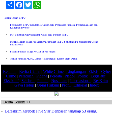
Share
Facebook
Twitter
WhatsApp
Berita Terkait PKPU
Persidangan PKPU Kondotel D'Luxor Bali, Pengacara: Proposal Perdamaian Jauh dari
•
Keinginan Investor
•
MK Bolehkan Upaya Hukum Kasasi bagi Putusan PKPU
Majelis Hakim Niaga PN Surabaya Kabulkan PKPU Sementara PT Magnesium Gosari
•
International
•
Prahara Putusan Niaga No 211 di PN Jakpus
•
Terkait Putusan PKPU, Dimas A Pamungkas: Radnet Ingin Damai
Beranda
|
Berita Utama
|
White Crime
|
Lingkungan
|
EkBis
|
Cyber
Crime
|
Peradilan
|
Pidana
|
Perdata
|
Pledoi
|
Politik
|
Legislatif
|
Eksekutif
|
Selebriti
|
Pemilu
|
Nusantara
|
Internasional
|
ResKrim
|
Gaya Hidup
|
Opini Hukum
|
Profil
|
Editorial
|
Index
Berita Terkini >>
•
Bareskrim gerebek Five Star Denpasar, tangkap 53 orang,