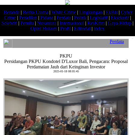
Beranda
|
Berita Utama
|
White Crime
|
Lingkungan
|
EkBis
|
Cyber
Crime
|
Peradilan
|
Pidana
|
Perdata
|
Politik
|
Legislatif
|
Eksekutif
|
Selebriti
|
Pemilu
|
Nusantara
|
Internasional
|
ResKrim
|
Gaya Hidup
|
Opini Hukum
|
Profil
|
Editorial
|
Index
Perdata
PKPU
Persidangan PKPU Kondotel D'Luxor Bali, Pengacara: Proposal
Perdamaian Jauh dari Keinginan Investor
2025-01-18 08:05:45