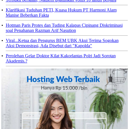
•
Klarifikasi Tuduhan PETI, Kuasa Hukum PT Harmoni Alam
Manise Beberkan Fakta
•
Hotman Paris Protes dan Tuding Kalapas Cipinang Diskriminasi
soal Penahanan Razman Arif Nasution
•
Viral...Ketua dan Pengurus BEM UBK Akui Terima Sogokan
Aksi Demonstrasi, Ada Disebut dari "Kapolda"
•
Perolehan Gelar Doktor Kilat Kakorlantas Polri Jadi Sorotan
Akademis.?