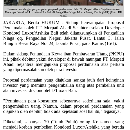
Suasana persidangan penyampaian proposal perdamaian oleh PT. Merpati Abadi Sejahtera selaku
Developer Kondotel Luxor/Arshika Bali di Pengadilan Niaga Jakarta Pusat, Kamis (16/1).(Foto: BH
/mnd)
JAKARTA, Berita HUKUM - Sidang Penyampaian Proposal
Perdamaian oleh PT. Merpati Abadi Sejahtera selaku Developer
Kondotel Luxor/Arshika Bali telah dilangsungkan di Pengadilan
Niaga qq. Pengadilan Negeri Jakarta Pusat, Lantai 3, Jalan
Bungur Besar Raya No. 24, Jakarta Pusat, pada Kamis (16/1).
Dalam sidang Penundaan Kewajiban Pembayaran Utang (PKPU)
ini, pihak debitur yakni developer di bawah naungan PT Merpati
Abadi Sejahtera mengajukan proposal perdamaian atas perkara
yang dipermasalahkan oleh para investor.
Proposal perdamaian yang diajukan sangat jauh dari keinginan
investor yang meminta pengembalian uang atas pembelian unit
atau investasi di Condotel D'Luxor Bali.
"Permintaan para konsumen sebenarnya sederhana saja, yakni
pengembalian uang. Namun, dalam proposal perdamaian yang
diajukan oleh debitur, tidak ada kejelasan soal hal itu," tegasnya.
Diketahui, sebanyak 70 (Tujuh Puluh) orang Konsumen yang
menjadi korban pembelian Kondotel Luxor/Arshika yang berada