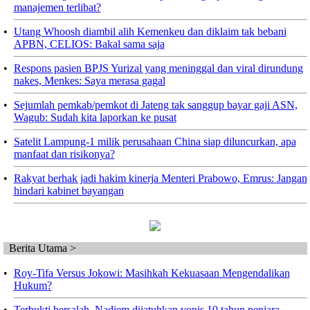
manajemen terlibat?
•
Utang Whoosh diambil alih Kemenkeu dan diklaim tak bebani
APBN, CELIOS: Bakal sama saja
•
Respons pasien BPJS Yurizal yang meninggal dan viral dirundung
nakes, Menkes: Saya merasa gagal
•
Sejumlah pemkab/pemkot di Jateng tak sanggup bayar gaji ASN,
Wagub: Sudah kita laporkan ke pusat
•
Satelit Lampung-1 milik perusahaan China siap diluncurkan, apa
manfaat dan risikonya?
•
Rakyat berhak jadi hakim kinerja Menteri Prabowo, Emrus: Jangan
hindari kabinet bayangan
Berita Utama >
•
Roy-Tifa Versus Jokowi: Masihkah Kekuasaan Mengendalikan
Hukum?
•
Terbukti bersalah, Nadiem dijatuhkan vonis 10 tahun penjara