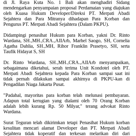
di Jl. Raya Kuta No. 1 Bali akan menghadiri Sidang
mendengarkan penyampaian proposal Perdamaian yang diajukan
oleh Kuasa Hukum Developer/Direksi PT. Merpati Abadi
Sejahtera dan Para Mitranya dihadapan Para Korban dan
Pengurus PT. Merpati Abadi Sejahtera (Dalam PKPU).
Didampingi penasihat Hukum para Korban, yakni Dr. Rinto
Wardana, SH.,MH.,CRA.,AIIArb, Marhel Saogo, SH, Cornelia
Agatha Dahlia, SH.,MH, Rihor Franklin Prasetyo, SH, serta
Taufik Hidayat S, SH
Dr. Rinto Wardana, SH.,MH.,CRA.,AIIArb menyampaikan,
sebagaimana diketahui, serah terima Unit Kondotel oleh PT.
Merpati Abadi Sejahtera kepada Para Korban sampai saat ini
tidak pernah dilakukan sampai akhirnya di PKPU-kan di
Pengadilan Niaga Jakarta Pusat.
"Padahal, mayoritas para korban telah melunasi pembayaran.
Adapun total kerugian yang dialami oleh 70 Orang Korban
adalah lebih kurang Rp. 50 Milyar," terang advokat Rinto
Wardana.
Surat Teguran telah dikirimkan tetapi Penasihat Hukum korban
kesulitan mencari alamat Developer dan PT. Merpati Abadi
Sejahtera tidak koperatif dan terkesan melarikan diri dari