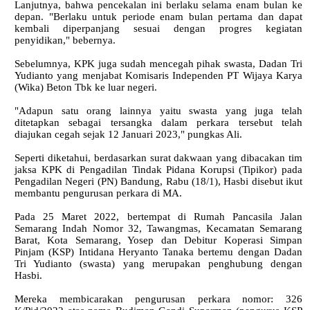
Lanjutnya, bahwa pencekalan ini berlaku selama enam bulan ke
depan. "Berlaku untuk periode enam bulan pertama dan dapat
kembali diperpanjang sesuai dengan progres kegiatan
penyidikan," bebernya.
Sebelumnya, KPK juga sudah mencegah pihak swasta, Dadan Tri
Yudianto yang menjabat Komisaris Independen PT Wijaya Karya
(Wika) Beton Tbk ke luar negeri.
"Adapun satu orang lainnya yaitu swasta yang juga telah
ditetapkan sebagai tersangka dalam perkara tersebut telah
diajukan cegah sejak 12 Januari 2023," pungkas Ali.
Seperti diketahui, berdasarkan surat dakwaan yang dibacakan tim
jaksa KPK di Pengadilan Tindak Pidana Korupsi (Tipikor) pada
Pengadilan Negeri (PN) Bandung, Rabu (18/1), Hasbi disebut ikut
membantu pengurusan perkara di MA.
Pada 25 Maret 2022, bertempat di Rumah Pancasila Jalan
Semarang Indah Nomor 32, Tawangmas, Kecamatan Semarang
Barat, Kota Semarang, Yosep dan Debitur Koperasi Simpan
Pinjam (KSP) Intidana Heryanto Tanaka bertemu dengan Dadan
Tri Yudianto (swasta) yang merupakan penghubung dengan
Hasbi.
Mereka membicarakan pengurusan perkara nomor: 326