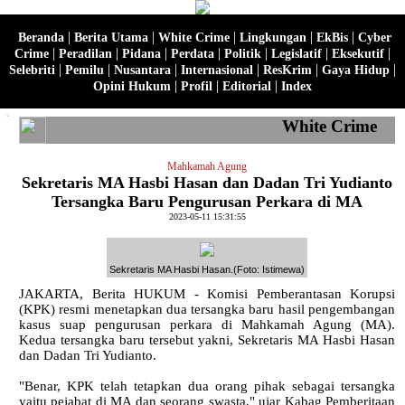
|
|
|
|
|
Beranda
Berita Utama
White Crime
Lingkungan
EkBis
Cyber
|
|
|
|
|
|
|
Crime
Peradilan
Pidana
Perdata
Politik
Legislatif
Eksekutif
|
|
|
|
|
|
Selebriti
Pemilu
Nusantara
Internasional
ResKrim
Gaya Hidup
|
|
|
Opini Hukum
Profil
Editorial
Index
White Crime
Mahkamah Agung
Sekretaris MA Hasbi Hasan dan Dadan Tri Yudianto
Tersangka Baru Pengurusan Perkara di MA
2023-05-11 15:31:55
Sekretaris MA Hasbi Hasan.(Foto: Istimewa)
JAKARTA, Berita HUKUM - Komisi Pemberantasan Korupsi
(KPK) resmi menetapkan dua tersangka baru hasil pengembangan
kasus suap pengurusan perkara di Mahkamah Agung (MA).
Kedua tersangka baru tersebut yakni, Sekretaris MA Hasbi Hasan
dan Dadan Tri Yudianto.
"Benar, KPK telah tetapkan dua orang pihak sebagai tersangka
yaitu pejabat di MA dan seorang swasta," ujar Kabag Pemberitaan