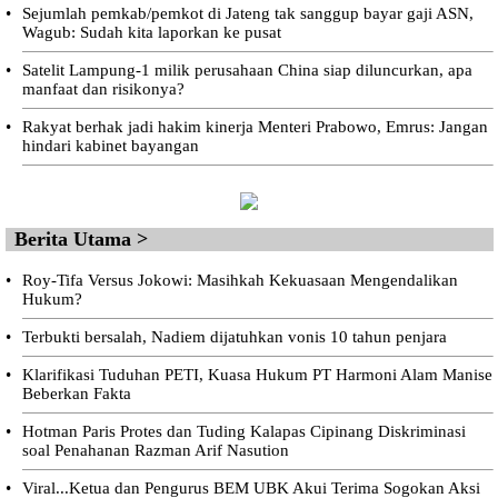
•
Sejumlah pemkab/pemkot di Jateng tak sanggup bayar gaji ASN,
Wagub: Sudah kita laporkan ke pusat
•
Satelit Lampung-1 milik perusahaan China siap diluncurkan, apa
manfaat dan risikonya?
•
Rakyat berhak jadi hakim kinerja Menteri Prabowo, Emrus: Jangan
hindari kabinet bayangan
Berita Utama >
•
Roy-Tifa Versus Jokowi: Masihkah Kekuasaan Mengendalikan
Hukum?
•
Terbukti bersalah, Nadiem dijatuhkan vonis 10 tahun penjara
•
Klarifikasi Tuduhan PETI, Kuasa Hukum PT Harmoni Alam Manise
Beberkan Fakta
•
Hotman Paris Protes dan Tuding Kalapas Cipinang Diskriminasi
soal Penahanan Razman Arif Nasution
•
Viral...Ketua dan Pengurus BEM UBK Akui Terima Sogokan Aksi