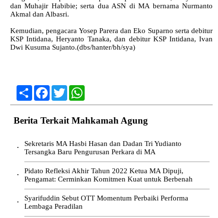
dan Muhajir Habibie; serta dua ASN di MA bernama Nurmanto
Akmal dan Albasri.
Kemudian, pengacara Yosep Parera dan Eko Suparno serta debitur
KSP Intidana, Heryanto Tanaka, dan debitur KSP Intidana, Ivan
Dwi Kusuma Sujanto.(dbs/hanter/bh/sya)
Share
Facebook
Twitter
WhatsApp
Berita Terkait Mahkamah Agung
Sekretaris MA Hasbi Hasan dan Dadan Tri Yudianto
•
Tersangka Baru Pengurusan Perkara di MA
Pidato Refleksi Akhir Tahun 2022 Ketua MA Dipuji,
•
Pengamat: Cerminkan Komitmen Kuat untuk Berbenah
Syarifuddin Sebut OTT Momentum Perbaiki Performa
•
Lembaga Peradilan