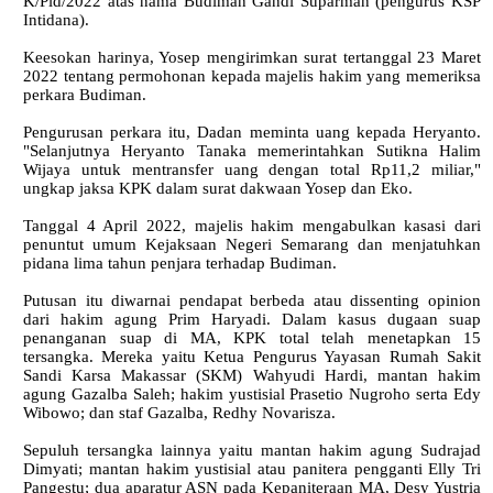
K/Pid/2022 atas nama Budiman Gandi Suparman (pengurus KSP
Intidana).
Keesokan harinya, Yosep mengirimkan surat tertanggal 23 Maret
2022 tentang permohonan kepada majelis hakim yang memeriksa
perkara Budiman.
Pengurusan perkara itu, Dadan meminta uang kepada Heryanto.
"Selanjutnya Heryanto Tanaka memerintahkan Sutikna Halim
Wijaya untuk mentransfer uang dengan total Rp11,2 miliar,"
ungkap jaksa KPK dalam surat dakwaan Yosep dan Eko.
Tanggal 4 April 2022, majelis hakim mengabulkan kasasi dari
penuntut umum Kejaksaan Negeri Semarang dan menjatuhkan
pidana lima tahun penjara terhadap Budiman.
Putusan itu diwarnai pendapat berbeda atau dissenting opinion
dari hakim agung Prim Haryadi. Dalam kasus dugaan suap
penanganan suap di MA, KPK total telah menetapkan 15
tersangka. Mereka yaitu Ketua Pengurus Yayasan Rumah Sakit
Sandi Karsa Makassar (SKM) Wahyudi Hardi, mantan hakim
agung Gazalba Saleh; hakim yustisial Prasetio Nugroho serta Edy
Wibowo; dan staf Gazalba, Redhy Novarisza.
Sepuluh tersangka lainnya yaitu mantan hakim agung Sudrajad
Dimyati; mantan hakim yustisial atau panitera pengganti Elly Tri
Pangestu; dua aparatur ASN pada Kepaniteraan MA, Desy Yustria