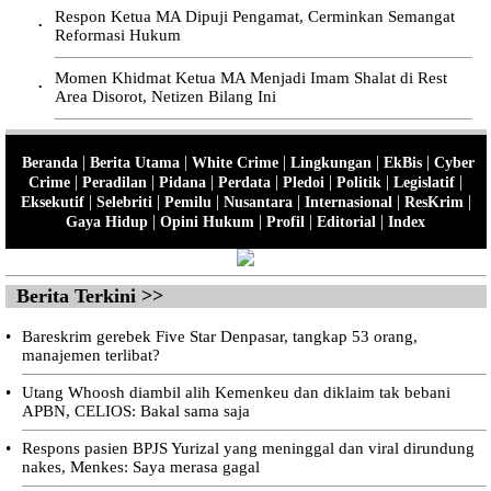
Respon Ketua MA Dipuji Pengamat, Cerminkan Semangat
•
Reformasi Hukum
Momen Khidmat Ketua MA Menjadi Imam Shalat di Rest
•
Area Disorot, Netizen Bilang Ini
|
|
|
|
|
Beranda
Berita Utama
White Crime
Lingkungan
EkBis
Cyber
|
|
|
|
|
|
|
Crime
Peradilan
Pidana
Perdata
Pledoi
Politik
Legislatif
|
|
|
|
|
|
Eksekutif
Selebriti
Pemilu
Nusantara
Internasional
ResKrim
|
|
|
|
Gaya Hidup
Opini Hukum
Profil
Editorial
Index
Berita Terkini >>
•
Bareskrim gerebek Five Star Denpasar, tangkap 53 orang,
manajemen terlibat?
•
Utang Whoosh diambil alih Kemenkeu dan diklaim tak bebani
APBN, CELIOS: Bakal sama saja
•
Respons pasien BPJS Yurizal yang meninggal dan viral dirundung
nakes, Menkes: Saya merasa gagal