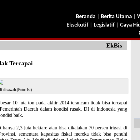
Beranda
|
Berita Utama
|
W
Eksekutif
|
Legislatif
|
Gaya Hi
EkBis
dak Tercapai
 di sawah.(Foto: Ist)
ar 10 juta ton pada akhir 2014 terancam tidak bisa tercapai
Pemerintah Daerah dalam kondisi rusak. DI di Indonesia yang
kondisi baik.
anya 2,3 juta hektare atau bisa dikatakan 70 persen irigasi di
vinsi, sementara kapasitas fiskal mereka tidak bisa penuhi