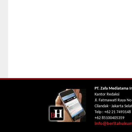
PT. Zafa Mediatama I
Kantor Redaksi
Jl. Fatmawati Raya No
Cilandak - Jakarta Sel
Telp : +62 21 7493148
+62 85100405359
info@beritahuku