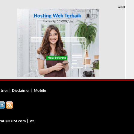
ads3
rtner
|
Disclaimer
|
Mobile
ta
HUKUM
.com
| V2