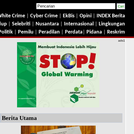
hite Crime
|
Cyber Crime
|
EkBis
|
Opini
|
INDEX Berita
dup
|
Selebriti
|
Nusantara
|
Internasional
|
Lingkungan
Politik
|
Pemilu
|
Peradilan
|
Perdata
|
Pidana
|
Reskrim
ads1
Berita Utama