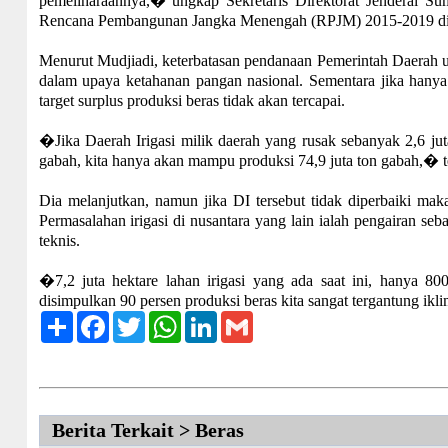
pemeliharaannya,� ungkap Sekretaris Direktorat Jenderal 
Rencana Pembangunan Jangka Menengah (RPJM) 2015-2019 di J
Menurut Mudjiadi, keterbatasan pendanaan Pemerintah Daerah u
dalam upaya ketahanan pangan nasional. Sementara jika hany
target surplus produksi beras tidak akan tercapai.
�Jika Daerah Irigasi milik daerah yang rusak sebanyak 2,6 juta 
gabah, kita hanya akan mampu produksi 74,9 juta ton gabah,� 
Dia melanjutkan, namun jika DI tersebut tidak diperbaiki mak
Permasalahan irigasi di nusantara yang lain ialah pengairan se
teknis.
�7,2 juta hektare lahan irigasi yang ada saat ini, hanya 80
disimpulkan 90 persen produksi beras kita sangat tergantung ikl
Share
Facebook
Twitter
WhatsApp
LinkedIn
Gmail
Berita Terkait > Beras