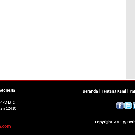
ndonesia
Beranda
|
Tentang Kami
|
Pa
 47D Lt.2
atan 12410
Copyright 2011 @
Beri
m.com