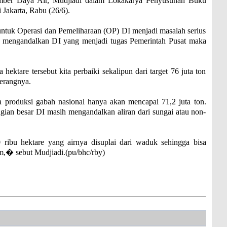
Sumber Daya Air, Mudjiadi dalam Lokakarya Penyusunan Buku
akarta, Rabu (26/6).
ntuk Operasi dan Pemeliharaan (OP) DI menjadi masalah serius
a mengandalkan DI yang menjadi tugas Pemerintah Pusat maka
hektare tersebut kita perbaiki sekalipun dari target 76 juta ton
terangnya.
a produksi gabah nasional hanya akan mencapai 71,2 juta ton.
bagian besar DI masih mengandalkan aliran dari sungai atau non-
0 ribu hektare yang airnya disuplai dari waduk sehingga bisa
im,� sebut Mudjiadi.(pu/bhc/rby)