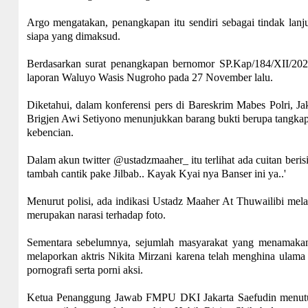
Argo mengatakan, penangkapan itu sendiri sebagai tindak lanju
siapa yang dimaksud.
Berdasarkan surat penangkapan bernomor SP.Kap/184/XII/2020/
laporan Waluyo Wasis Nugroho pada 27 November lalu.
Diketahui, dalam konferensi pers di Bareskrim Mabes Polri, J
Brigjen Awi Setiyono menunjukkan barang bukti berupa tangka
kebencian.
Dalam akun twitter @ustadzmaaher_ itu terlihat ada cuitan berisi
tambah cantik pake Jilbab.. Kayak Kyai nya Banser ini ya..'
Menurut polisi, ada indikasi Ustadz Maaher At Thuwailibi me
merupakan narasi terhadap foto.
Sementara sebelumnya, sejumlah masyarakat yang menamakan
melaporkan aktris Nikita Mirzani karena telah menghina ulam
pornografi serta porni aksi.
Ketua Penanggung Jawab FMPU DKI Jakarta Saefudin menutur