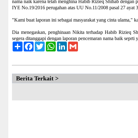
nama naik karena telah menghina Habib Rizieq Shihab dengan 
IYE No.19/2016 perugahan atas UU No.11/2008 pasal 27 ayat 3 d
"Kami buat laporan ini sebagai masyarakat yang cinta ulama," k
Dia menegaskan, penghinaan Nikita terhadap Habib Rizieq Shi
segera ditanggapi dengan laporan pencemaran nama baik seprti 
Share
Facebook
Twitter
WhatsApp
LinkedIn
Gmail
Berita Terkait >