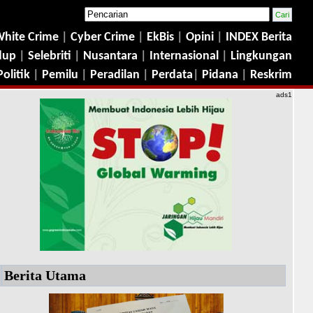
hite Crime
|
Cyber Crime
|
EkBis
|
Opini
|
INDEX Berita
dup
|
Selebriti
|
Nusantara
|
Internasional
|
Lingkungan
Politik
|
Pemilu
|
Peradilan
|
Perdata
|
Pidana
|
Reskrim
ads1
Berita Utama