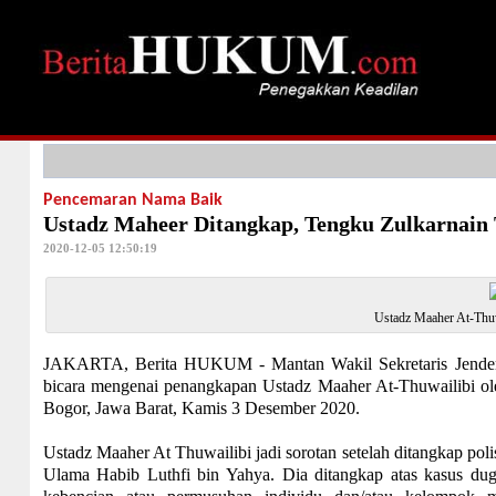
Pencemaran Nama Baik
Ustadz Maheer Ditangkap, Tengku Zulkarnain 
2020-12-05 12:50:19
Ustadz Maaher At-Thuw
JAKARTA, Berita HUKUM - Mantan Wakil Sekretaris Jendera
bicara mengenai penangkapan Ustadz Maaher At-Thuwailibi ol
Bogor, Jawa Barat, Kamis 3 Desember 2020.
Ustadz Maaher At Thuwailibi jadi sorotan setelah ditangkap pol
Ulama Habib Luthfi bin Yahya. Dia ditangkap atas kasus du