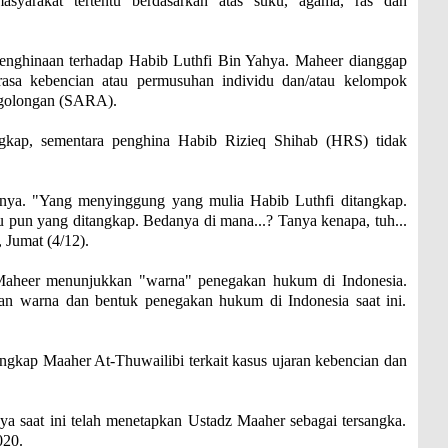
syarakat tertentu berdasarkan atas suku, agama, ras dan
 penghinaan terhadap Habib Luthfi Bin Yahya. Maheer dianggap
asa kebencian atau permusuhan individu dan/atau kelompok
r golongan (SARA).
gkap, sementara penghina Habib Rizieq Shihab (HRS) tidak
nya. "Yang menyinggung yang mulia Habib Luthfi ditangkap.
pun yang ditangkap. Bedanya di mana...? Tanya kenapa, tuh...
 Jumat (4/12).
 Maheer menunjukkan "warna" penegakan hukum di Indonesia.
an warna dan bentuk penegakan hukum di Indonesia saat ini.
angkap Maaher At-Thuwailibi terkait kasus ujaran kebencian dan
 saat ini telah menetapkan Ustadz Maaher sebagai tersangka.
020.