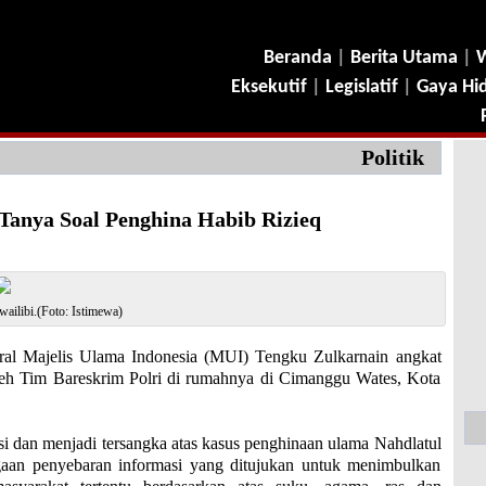
Beranda
|
Berita Utama
|
W
Eksekutif
|
Legislatif
|
Gaya Hi
Politik
Tanya Soal Penghina Habib Rizieq
ailibi.(Foto: Istimewa)
l Majelis Ulama Indonesia (MUI) Tengku Zulkarnain angkat
eh Tim Bareskrim Polri di rumahnya di Cimanggu Wates, Kota
isi dan menjadi tersangka atas kasus penghinaan ulama Nahdlatul
gaan penyebaran informasi yang ditujukan untuk menimbulkan