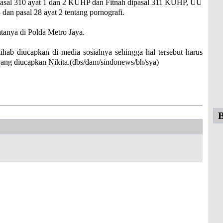
pasal 310 ayat 1 dan 2 KUHP dan Fitnah dipasal 311 KUHP, UU
an pasal 28 ayat 2 tentang pornografi.
atanya di Polda Metro Jaya.
hab diucapkan di media sosialnya sehingga hal tersebut harus
yang diucapkan Nikita.(dbs/dam/sindonews/bh/sya)
B