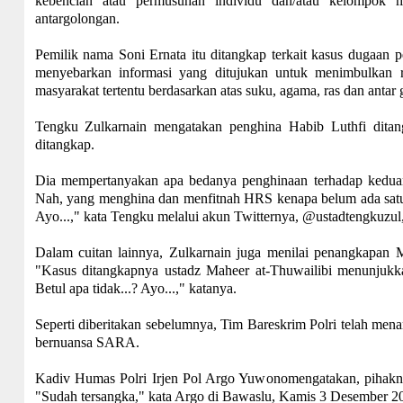
kebencian atau permusuhan individu dan/atau kelompok ma
antargolongan.
Pemilik nama Soni Ernata itu ditangkap terkait kasus dugaan
menyebarkan informasi yang ditujukan untuk menimbulkan r
masyarakat tertentu berdasarkan atas suku, agama, ras dan anta
Tengku Zulkarnain mengatakan penghina Habib Luthfi ditan
ditangkap.
Dia mempertanyakan apa bedanya penghinaan terhadap kedua
Nah, yang menghina dan menfitnah HRS kenapa belum ada satu 
Ayo...," kata Tengku melalui akun Twitternya, @ustadtengkuzul,
Dalam cuitan lainnya, Zulkarnain juga menilai penangkapan
"Kasus ditangkapnya ustadz Maheer at-Thuwailibi menunjukk
Betul apa tidak...? Ayo...," katanya.
Seperti diberitakan sebelumnya, Tim Bareskrim Polri telah men
bernuansa SARA.
Kadiv Humas Polri Irjen Pol Argo Yuwonomengatakan, pihaknya
"Sudah tersangka," kata Argo di Bawaslu, Kamis 3 Desember 2