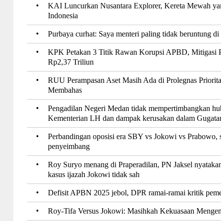
•
KAI Luncurkan Nusantara Explorer, Kereta Mewah ya
Indonesia
•
Purbaya curhat: Saya menteri paling tidak beruntung di
•
KPK Petakan 3 Titik Rawan Korupsi APBD, Mitigasi 
Rp2,37 Triliun
•
RUU Perampasan Aset Masih Ada di Prolegnas Priorit
Membahas
•
Pengadilan Negeri Medan tidak mempertimbangkan hub
Kementerian LH dan dampak kerusakan dalam Gugata
•
Perbandingan oposisi era SBY vs Jokowi vs Prabowo, sa
penyeimbang
•
Roy Suryo menang di Praperadilan, PN Jaksel nyatak
kasus ijazah Jokowi tidak sah
•
Defisit APBN 2025 jebol, DPR ramai-ramai kritik peme
•
Roy-Tifa Versus Jokowi: Masihkah Kekuasaan Menge