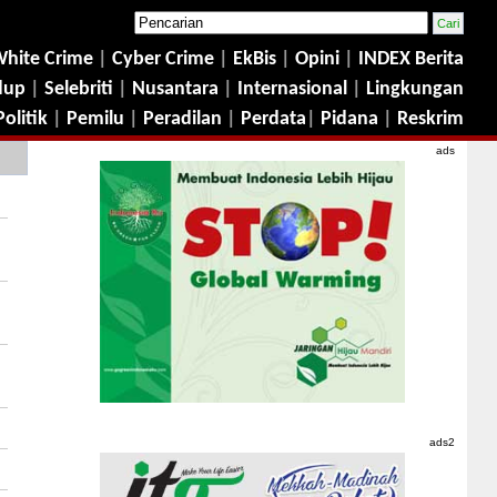
hite Crime
|
Cyber Crime
|
EkBis
|
Opini
|
INDEX Berita
dup
|
Selebriti
|
Nusantara
|
Internasional
|
Lingkungan
Politik
|
Pemilu
|
Peradilan
|
Perdata
|
Pidana
|
Reskrim
ads
ads2