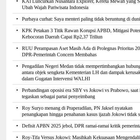
•
KAI Luncurkan Nusantara Explorer, Kereta Mewah yang S
Ubah Wajah Pariwisata Indonesia
•
Purbaya curhat: Saya menteri paling tidak beruntung di dun
•
KPK Petakan 3 Titik Rawan Korupsi APBD, Mitigasi Poten
Kebocoran Daerah Capai Rp2,37 Triliun
•
RUU Perampasan Aset Masih Ada di Prolegnas Prioritas 20
DPR-Pemerintah Concern Membahas
•
Pengadilan Negeri Medan tidak mempertimbangkan hubun
antara objek sengketa Kementerian LH dan dampak kerusa
dalam Gugatan Intervensi WALHI
•
Perbandingan oposisi era SBY vs Jokowi vs Prabowo, saat 
tegaskan sebagai partai penyeimbang
•
Roy Suryo menang di Praperadilan, PN Jaksel nyatakan
penangkapan hingga penahanan kasus ijazah Jokowi tidak 
•
Defisit APBN 2025 jebol, DPR ramai-ramai kritik pemerint
•
Roy-Tifa Versus Jokowi: Masihkah Kekuasaan Mengendali