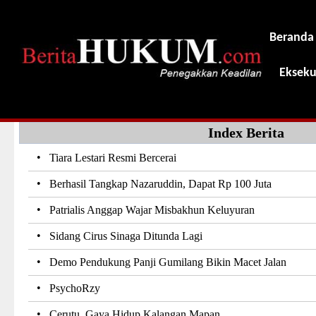
Beranda
Ekseku
Index Berita
•
Tiara Lestari Resmi Bercerai
•
Berhasil Tangkap Nazaruddin, Dapat Rp 100 Juta
•
Patrialis Anggap Wajar Misbakhun Keluyuran
•
Sidang Cirus Sinaga Ditunda Lagi
•
Demo Pendukung Panji Gumilang Bikin Macet Jalan
•
PsychoRzy
•
Cerutu, Gaya Hidup Kalangan Mapan